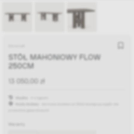
Ethnicraft
STÓŁ MAHONIOWY FLOW
250CM
13 050,00 zł
Wysyłka:
4-6 tygodni
Koszty dostawy:
darmowa dostawa od 300zł
(występują wyjątki dla
produktów gabarytowych)
Warianty