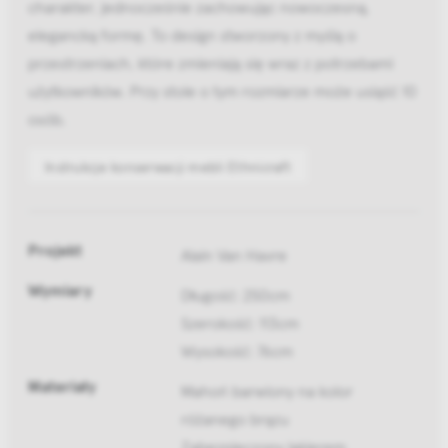
charakter, jednocześnie zachowując nowoczesną,
elegancką formę. To design stworzony z myślą o
przestrzeniach, które zmieniają się wraz z potrzebami
użytkowników. Przy stole o tym rozmiarze może usiąść 10
osób.
Instrukcje konserwacji mebli Ethnicraft
Projekt
Alain Van Havre
Wymiary
Długość: 250cm
Szerokość: 113cm
Wysokość: 76cm
Materiały
Mahoń barwiony na kolor
różanego brązu
Zabezpieczony lakierem