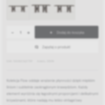
-
+
Dodaj do koszyka
Zapytaj o produkt
EAN: 5404023627759
Indeks: 35094
Kolekcja Flow oddaje wrażenie płynności dzięki miękkim
liniom i subtelnie zaokrąglonym krawędziom. Każdy
element wyróżnia się łagodnymi proporcjami i delikatnymi
krzywiznami, które nadają mu lekko vintage’owy