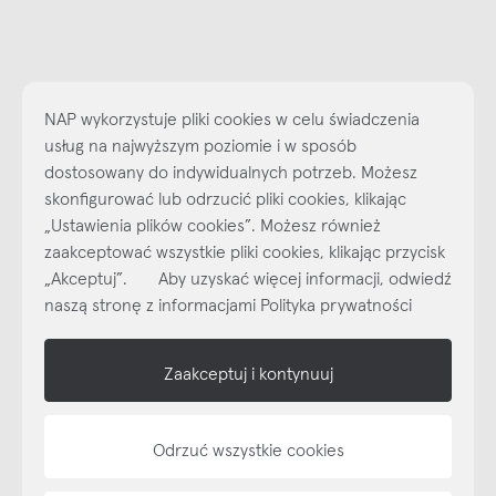
NAP wykorzystuje pliki cookies w celu świadczenia
usług na najwyższym poziomie i w sposób
dostosowany do indywidualnych potrzeb. Możesz
skonfigurować lub odrzucić pliki cookies, klikając
„Ustawienia plików cookies”. Możesz również
Najlepsze inspiracje i promocje na wyciągnięcie ręki, zapisz się już
zaakceptować wszystkie pliki cookies, klikając przycisk
dzisiaj do naszego cyklicznego newslettera!
„Akceptuj”. Aby uzyskać więcej informacji, odwiedź
Subskrybuj
NEWSLETTER
naszą stronę z informacjami Polityka prywatności
shop online
Zaakceptuj i kontynuuj
NAP
Odrzuć wszystkie cookies
informacje