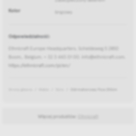
Kolor
brązowy
Odpowiedzialność:
Ethnicraft Europe Headquarters, Scheldeweg 5 2850
Boom,, Belgium, + 32 3 443 01 00, info@ethnicraft.com,
https://ethnicraft.com/pl/en/
Strona główna
Meble
Stoły
Stół mahoniowy Flow 250cm
Więcej produktów:
Ethnicraft