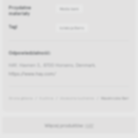
Przydatne
Media bank
materiały
Tagi
kolekcja Barro
Odpowiedzialność:
HAY, Havnen 3,, 8700 Horsens, Denmark,
https://www.hay.com/
Strona główna
Kuchnia
Akcesoria kuchenne
Maselniczka Barro But
Więcej produktów:
HAY