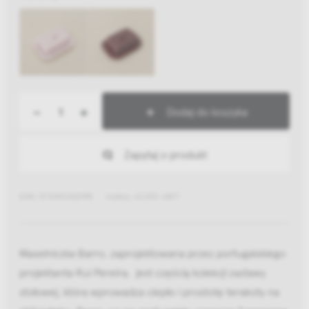
-
+
Dodaj do koszyka
Zapytaj o produkt
EAN: 5710441343998
Indeks: AC470-A877
Maselniczka Barro, zaprojektowana przez portugalskiego
projektanta Rui Pereira, jest częścią kolekcji zastawy
stołowej, która wprowadza ciepło i prostotę terakoty na