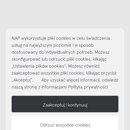
NAP wykorzystuje pliki cookies w celu świadczenia
usług na najwyższym poziomie i w sposób
dostosowany do indywidualnych potrzeb. Możesz
skonfigurować lub odrzucić pliki cookies, klikając
Najlepsze inspiracje i promocje na wyciągnięcie ręki, zapisz się już
„Ustawienia plików cookies”. Możesz również
dzisiaj do naszego cyklicznego newslettera!
zaakceptować wszystkie pliki cookies, klikając przycisk
Subskrybuj
NEWSLETTER
„Akceptuj”. Aby uzyskać więcej informacji, odwiedź
naszą stronę z informacjami Polityka prywatności
shop online
Zaakceptuj i kontynuuj
NAP
informacje
Odrzuć wszystkie cookies