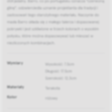
stół jadalny. Barro, co po portugalsku oznacza "czerwoną
glinę", odzwierciedla uznanie projektanta dla tradycji i
zastosowań tego starożytnego materiału. Naczynie do
masła Barro składa się z małego talerza i dopasowanej
pokrywki i jest szkliwione w trzech kolorach o wysokim
połysku, które można dopasowywać lub mieszać w
niezliczonych kombinacjach.
Wymiary
Wysokość: 7,5cm
Długość: 17,5cm
Szerokość: 12,3cm
Materiały
Terakota
Kolor
różowy