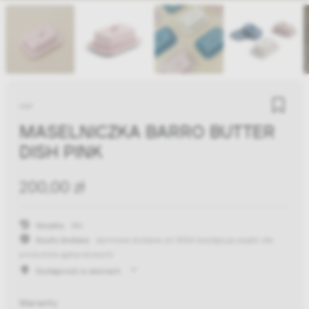
HAY
MASELNICZKA BARRO BUTTER
DISH PINK
200,00 zł
Wysyłka:
48h
Koszty dostawy:
darmowa dostawa od 300zł
(występują wyjątki dla
produktów gabarytowych)
Dostępność w salonach
Warianty