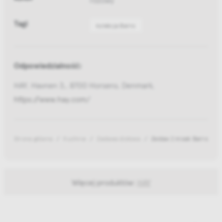
Tagi
kolekcja Barro
Odpowiedzialność:
HAY, Havnen 3,, 8700 Horsens, Denmark,
https://www.hay.com/
Strona główna
Kuchnia
Zastawa stołowa
Zestaw 2 misek Barro Bur
Więcej produktów:
HAY