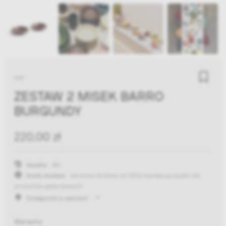
HAY
ZESTAW 2 MISEK BARRO
BURGUNDY
220,00 zł
Wysyłka:
48h
Koszty dostawy:
darmowa dostawa od 300zł
(występują wyjątki dla
produktów gabarytowych)
Dostępność w salonach
Warianty