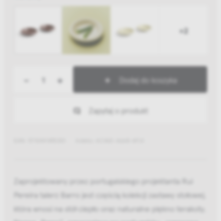
+2
-
+
Dodaj do koszyka
Zapytaj o produkt
EAN: 5710441455301
Indeks: AC460-A668-AF61
Zaprojektowany przez portugalskiego projektanta Rui
Pereira talerz Barro jest częścią kolekcji zastawy stołowej,
która wnosi na stół ciepło oraz naturalne piękno terakoty.