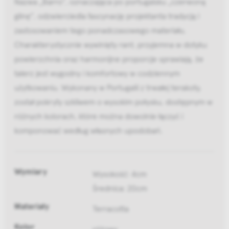
Nazwa „Barro”, oznaczająca po portugalsku „czerwoną
glinę”, odzwierciedla fascynację projektanta tradycją i
zastosowaniem tego ponadczasowego materiału.
Charakterystycznie wywinięty rant, przyjemna w dotyku
powierzchnia oraz harmonijne proporcje sprawiają, że
talerz jest wygodny i komfortowy w codziennym
użytkowaniu. Wykonany w Portugalii z trwałej terakoty,
został pokryty szkliwem o wysokim połysku, dostępnym w
różnych kolorach, które można dowolnie łączyć i
komponować według własnych upodobań.
Wymiary
Wysokość: 4cm
Średnica: 20cm
Materiały
Terracotta
Kolor
różowy