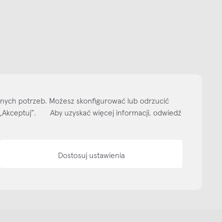
Subskrybuj
NEWSLETTER
 do naszego cyklicznego newslettera!
on-pt: 9.00-17.00
tel. 502 264 081
tel. 500 008 185
online@nap.com.pl
narne
Showroom NAP Żoliborz
NAP contract
NAP magazine
NAP studio
ityka prywatności
Media bank
Warunki sprzedaży
Wzornik tkanin
O nas
lnych potrzeb. Możesz skonfigurować lub odrzucić
isk „Akceptuj”. Aby uzyskać więcej informacji, odwiedź
Dostosuj ustawienia