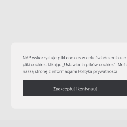
Bądźmy w kontakcie
N
shop online
NAP
informacje
nasze media
NAP wykorzystuje pliki cookies w celu świadczenia u
pliki cookies, klikając „Ustawienia plików cookies”. M
naszą stronę z informacjami Polityka prywatności
Zaakceptuj i kontynuuj
Copyright © NAP, 2025. All rights reserved
Made with 🫐