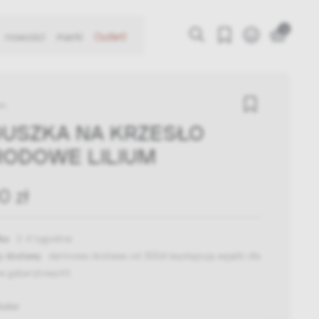
0
nowości
marki
Outlet!
en
USZKA NA KRZESŁO
ODOWE LILIUM
0 zł
ka:
2-4 tygodnie
y dostawy:
darmowa dostawa od 300zł
(występują wyjątki dla
w gabarytowych)
kolor