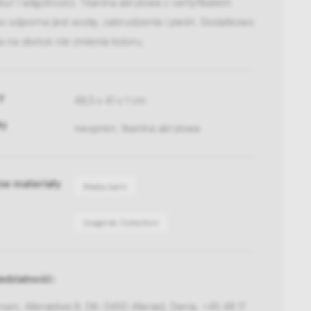
ur i wilgotności. Tkanina akrylowa z certyfikatem
x odporna jest wodę, zabrudzenia i pleśń. Dodatkowo
 na słońce nie zmienia koloru.
y
48,5 x 41 x 1 cm
ły
neopren, tkanina akrylowa
ne materiały
Media bank
Skagerak Collection
dzialność:
nsen, Allerødvej 8, DK-3450 Allerød, Dania, +45 48 17