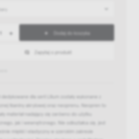
zary
+
Dodaj do koszyka
Zapytaj o produkt
61015
 dedykowane dla serii Lilium zostały wykonane z
znej tkaniny akrylowej oraz neoprenu. Neopren to
ły materiał nadający się zarówno do użytku
nego, jak i wewnętrznego. Nie odkształca się, jest
śnie miękki i elastyczny w szerokim zakresie