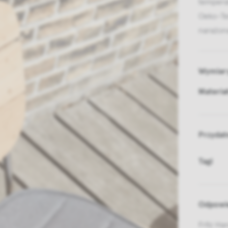
temperat
Oeko-Te
narażona
Wymiar
Materia
Przydat
Tagi
Odpowie
Fritz Ha