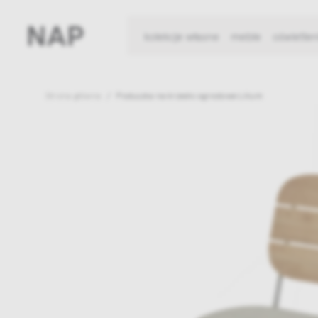
kolekcje własne
meble
oświetlen
Strona główna
Poduszka na krzesło ogrodowe Lilium