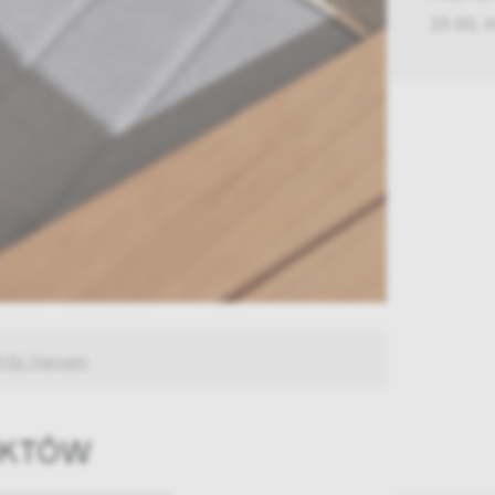
23 00, 
Fritz Hansen
UKTÓW