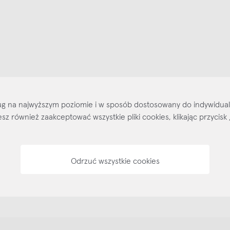
ajlepsze inspiracje i promocje na wyciągnięcie ręki, zapisz się już dzisiaj
p
Salony stacjo
Kontakt
Regulamin
Regulamin voucherów
Pol
sług na najwyższym poziomie i w sposób dostosowany do indywidua
ożesz również zaakceptować wszystkie pliki cookies, klikając przyc
Odrzuć wszystkie cookies