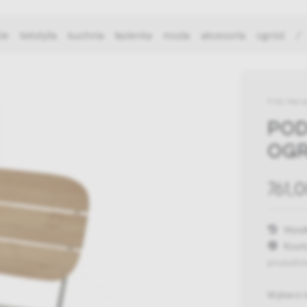
ie
tekstylia
kuchnia
łazienka
moda
akcesoria
ogród
/
Fritz Hans
POD
OGR
761,0
Wysył
Koszt
produktó
Wybierz 