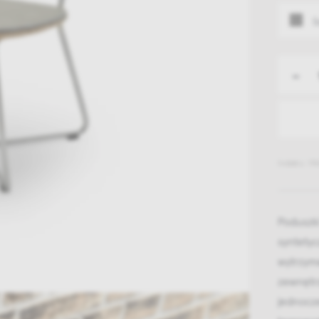
S
-
Indeks: 19
Poduszki
syntetyc
wytrzyma
zewnętrz
jednocze