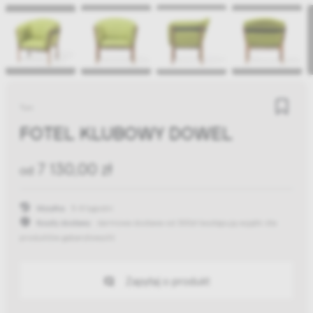
Ton
FOTEL KLUBOWY DOWEL
7 130,00 zł
od
Wysyłka:
5-8 tygodni
Koszty dostawy:
darmowa dostawa od 300zł
(występują wyjątki dla
produktów gabarytowych)
Zapytaj o produkt