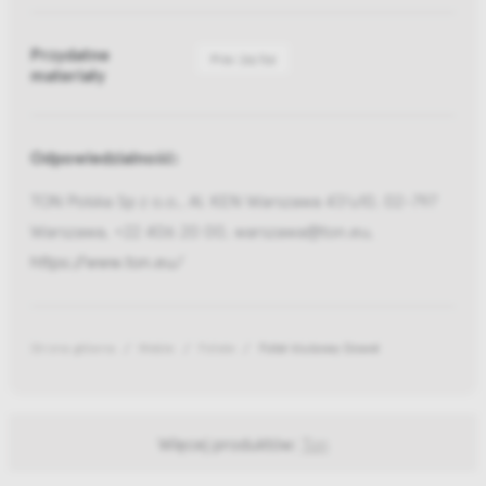
Przydatne
Pliki 2d/3d
materiały
Odpowiedzialność:
TON Polska Sp z o.o., Al. KEN Warszawa 47/u10, 02-797
Warszawa, +22 406 20 00, warszawa@ton.eu,
https://www.ton.eu/
Strona główna
Meble
Fotele
Fotel klubowy Dowel
Więcej produktów:
Ton