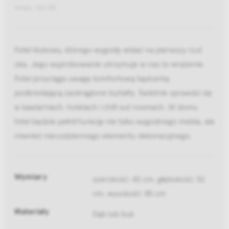
Indeks: 363 392
Fotel klubowy, którego wygodę widać na pierwszy rzut
oka. Jego wypróbowanie utrzymuje w nas to wrażenie.
Fotel przyciąga uwagę komfortową tapicerką
podkreślającą zaokrąglone kształty. Świetnie sprawdzi się
w kawiarniach, hotelach i chill out roomach. W domu
fotel będzie pełnił funkcję nie tylko wygodnego mebla, ale
również niecodziennego elementu dekoracyjnego.
Wymiary
szerokość: 45 cm, głębokość: 52
cm, wysokość: 85 cm
Materiały
Dąb lub buk