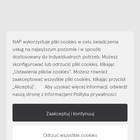
NAP wykorzystuje pliki cookies w celu świadczenia
usług na najwyższym poziomie i w sposób
dostosowany do indywidualnych potrzeb. Możesz
skonfigurować lub odrzucić pliki cookies, klikając
„Ustawienia plików cookies”. Możesz również
Najlepsze inspiracje i promocje na wyciągnięcie ręki, zapisz się już
zaakceptować wszystkie pliki cookies, klikając przycisk
dzisiaj do naszego cyklicznego newslettera!
„Akceptuj”. Aby uzyskać więcej informacji, odwiedź
Subskrybuj
NEWSLETTER
naszą stronę z informacjami Polityka prywatności
shop online
Zaakceptuj i kontynuuj
NAP
Odrzuć wszystkie cookies
informacje