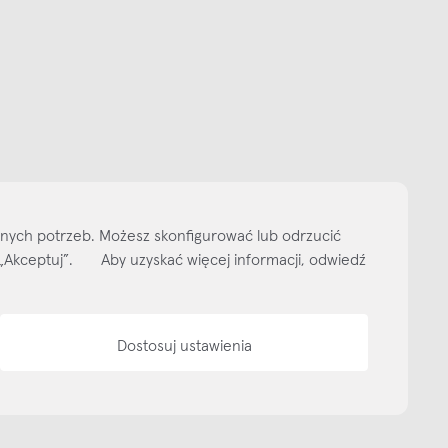
Subskrybuj
NEWSLETTER
 do naszego cyklicznego newslettera!
on-pt: 9.00-17.00
tel. 502 264 081
tel. 500 008 185
online@nap.com.pl
narne
Showroom NAP Żoliborz
NAP contract
NAP magazine
NAP studio
ityka prywatności
Media bank
Warunki sprzedaży
Wzornik tkanin
O nas
lnych potrzeb. Możesz skonfigurować lub odrzucić
isk „Akceptuj”. Aby uzyskać więcej informacji, odwiedź
Dostosuj ustawienia