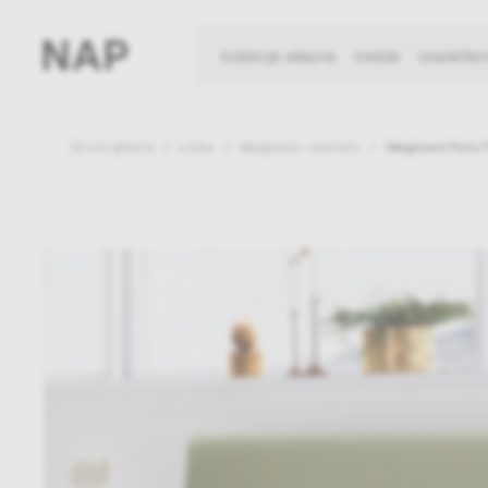
kolekcje własne
meble
oświetlen
Strona główna
Łóżka
Wezgłowia i otomany
Wezgłowie Fenix 