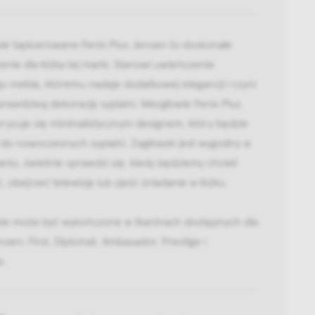
ie tapicerowane Fenix Plus Jensen to doskonałe
nie dla łóżka tej marki. Stanowi uwieńczenie
o mebla, któremu nadaje dodatkowej elegancji i czyni
prawdziwą dekorację sypialni. Wezgłowie Fenix Plus
ryzuje się minimalistycznym designem, który będzie
 do nowoczesnych sypialni. Zagłówek jest wygodny w
niu, świetnie sprawdzi się, kiedy będziemy chcieli
, obejrzeć telewizję lub zjeść śniadanie w łóżku.
ie może być wykończone w tkaninach dostępnych dla
nsen: First, Diplomat, Ambasador, Prestige i
e.