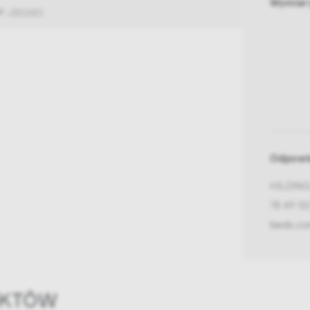
Wymiar
w:
Jensen
Odpowie
HILDING 
78 49 5
beds.c
UKTÓW