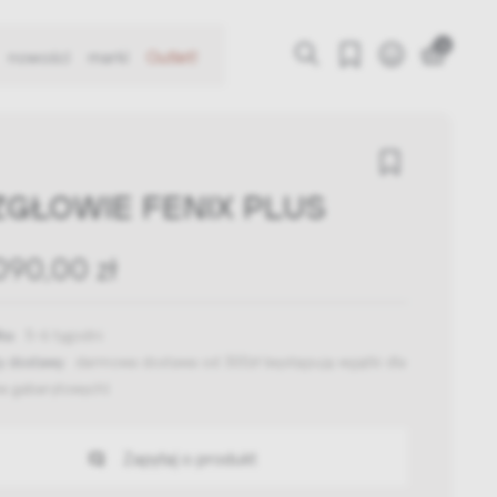
0
nowości
marki
Outlet!
GŁOWIE FENIX PLUS
090,00 zł
ka:
5-6 tygodni
y dostawy:
darmowa dostawa od 300zł
(występują wyjątki dla
w gabarytowych)
Zapytaj o produkt