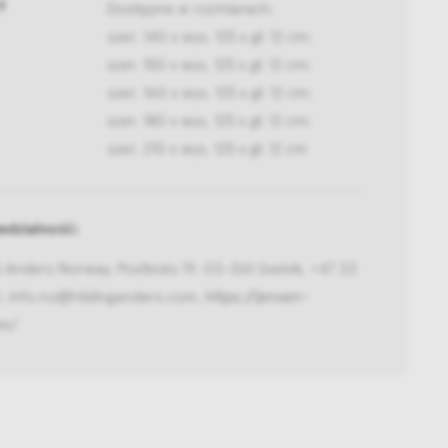
y
Dostępne w rozmiarach:
szer. 140 x wys. 125 x gł. 12 cm;
szer. 150 x wys. 125 x gł. 12 cm;
szer. 160 x wys. 125 x gł. 12 cm;
szer. 180 x wys. 125 x gł. 12 cm;
szer. 210 x wys. 125 x gł. 12 cm
dzialność:
Anders Norway, Postboks 19, 03-061 Svelvik, +47 33
0, info.no@hildinganders.com,
https://jensen-
om/