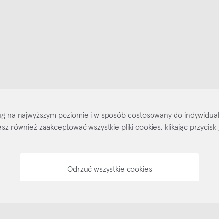
ajlepsze inspiracje i promocje na wyciągnięcie ręki, zapisz się już dzisiaj
p
Salony stacjo
Kontakt
Regulamin
Regulamin voucherów
Pol
sług na najwyższym poziomie i w sposób dostosowany do indywidua
ożesz również zaakceptować wszystkie pliki cookies, klikając przyc
Odrzuć wszystkie cookies