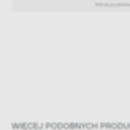
Więcej produktó
WIĘCEJ PODOBNYCH PROD