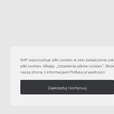
Bądźmy w kontakcie
N
shop online
NAP
informacje
NAP wykorzystuje pliki cookies w celu świadczenia u
nasze media
pliki cookies, klikając „Ustawienia plików cookies”. M
naszą stronę z informacjami Polityka prywatności
Zaakceptuj i kontynuuj