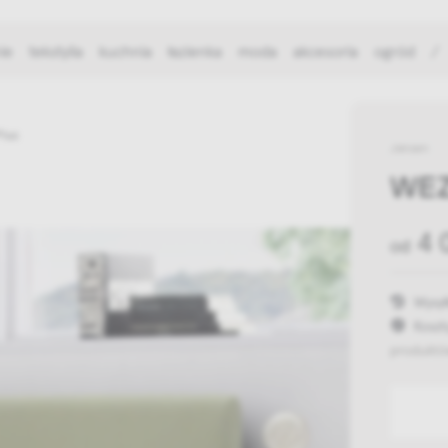
ie
tekstylia
kuchnia
łazienka
moda
akcesoria
ogród
/
Plus
Jensen
WEZ
4 
od
Wysył
Koszt
produktó