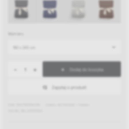
Wymiary
180 x 240 cm
-
+
Dodaj do koszyka
Zapytaj o produkt
EAN: 5907780530695
Indeks: MLT4416GD + Sateen
210/40_180_EE53532A