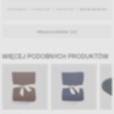
Strona główna
kolekcja NAP
tekstylia NAP
Narzuta Gordo Gunmeta
Więcej produktów:
NAP
WIĘCEJ PODOBNYCH PRODUKTÓW