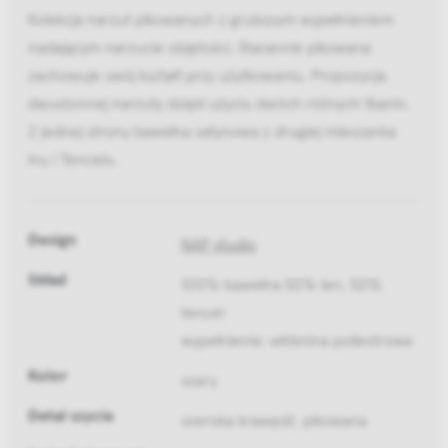
Kolekcja narzut pikowanych z grubszym wypełnieniem
nadającym narzucie objętości. Starannie pikowana
zachowuje swój kształt przy użytkowaniu. Propozycja
dwustonnej narzuty dzięki użyciu dwóch różnych tkanin.
Z jednej strony bawełna satynowa z drugiej mieszanka
lnu i Tencelu.
Design
NAP studio
Skład
100% bawełna 50% len, 50%
tencel
wypełnienie: włóknina poliestrowa
Kolor
szary
Detal szycia
szeroka krawędź, pikowana