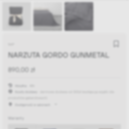
NAP
NARZUTA GORDO GUNMETAL
890,00 zł
Wysyłka:
48h
Koszty dostawy:
darmowa dostawa od 300zł
(występują wyjątki dla
produktów gabarytowych)
Dostępność w salonach
Warianty