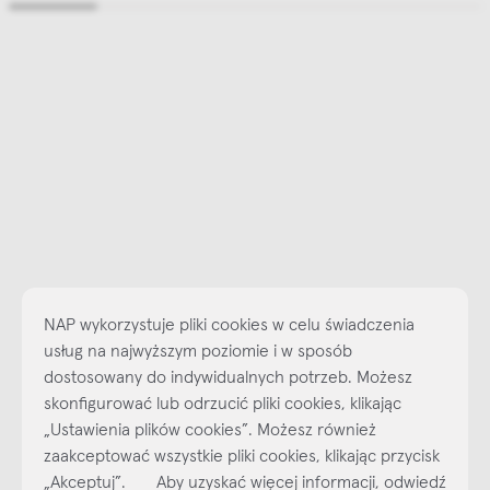
NAP wykorzystuje pliki cookies w celu świadczenia
usług na najwyższym poziomie i w sposób
dostosowany do indywidualnych potrzeb. Możesz
skonfigurować lub odrzucić pliki cookies, klikając
„Ustawienia plików cookies”. Możesz również
Najlepsze inspiracje i promocje na wyciągnięcie ręki, zapisz się już
zaakceptować wszystkie pliki cookies, klikając przycisk
dzisiaj do naszego cyklicznego newslettera!
„Akceptuj”. Aby uzyskać więcej informacji, odwiedź
Subskrybuj
NEWSLETTER