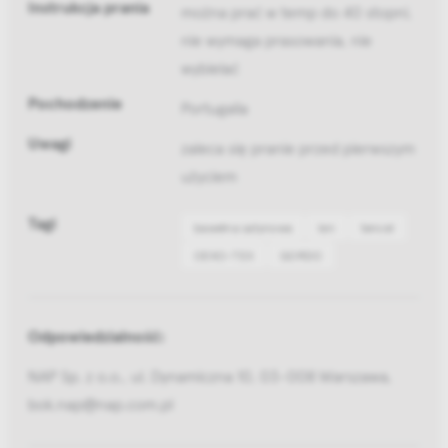
Instrukcja prania
można prać w temp do 40 stopni,
nie wymaga prasowania, nie
wybielać
Pochodzenie
Portugalia
Uwagi
zaleca się pranie przed pierwszym
użyciem
Tagi
bawełna satynowa
len
tencel
OEKO-TEX
GORDO
Odpowiedzialność:
NAP Sp. z o.o., ul. Dynamiczna 10, 03-008 Warszawa,
bok.nap@nap.com.pl