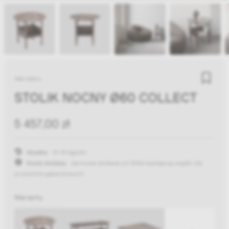
Wendelbo
STOLIK NOCNY Ø60 COLLECT
5 457,00 zł
Wysyłka:
14-18 tygodni
Koszty dostawy:
darmowa dostawa od 300zł
(występują wyjątki dla
produktów gabarytowych)
Warianty