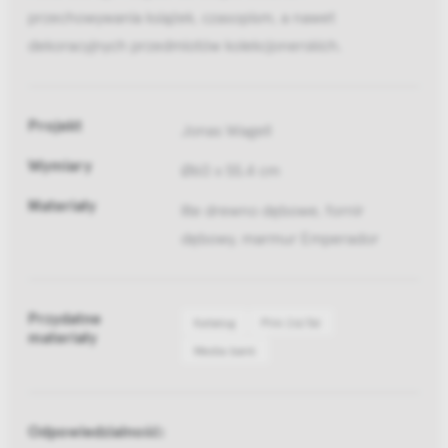
przechowywania książek, czasopism, a nawet
dekoracyjnych przedmiotów kolekcjonerskich.
Projekt
Jonas Wagell
Wymiary
Ø60 x 55.4 cm
Materiały
lite drewno dębowe, fornir
dębowy, marmur Emperador
Przydatne
Katalog
Pliki 2d/3d
materiały
Media bank
Odpowiedzialność: