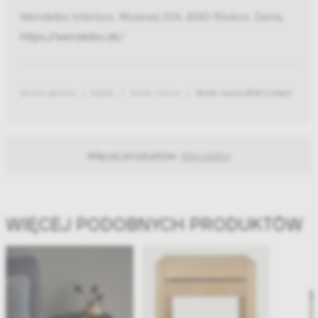
Wendelbo Interiors, Mosevej 20A, 8240 Risskov, Dania,
https://wendelbo.dk/
Strona główna
Meble
Stoliki nocne
Stolik nocny Ø60 Collect
Więcej produktów:
Wendelbo
WIĘCEJ PODOBNYCH PRODUKTÓW