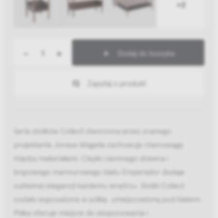
+2
-
+
Dodaj do koszyka
Zapytaj o produkt
Seria stolików Collect stworzona przez znanego
projektanta Jonasa Wagella zachowuje równowagę
między materiałami. Ciepło ciemnego drewna i
brązowego marmurowego blatu Emperador dodaje
subtelnej elegancji każdemu wnętrzu. Stoliki Collect
zostały wyposażone w półkę, umiejscowioną pod blatem.
Półka oferuje miejsce do eksponowania i