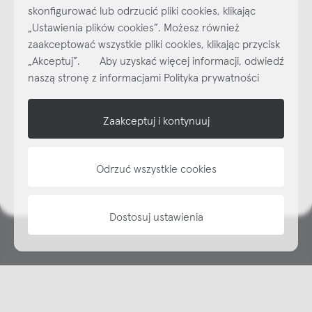
skonfigurować lub odrzucić pliki cookies, klikając
„Ustawienia plików cookies”. Możesz również
Najlepsze inspiracje i promocje na wyciągnięcie ręki, zapisz się już
zaakceptować wszystkie pliki cookies, klikając przycisk
dzisiaj do naszego cyklicznego newslettera!
„Akceptuj”. Aby uzyskać więcej informacji, odwiedź
Subskrybuj
NEWSLETTER
naszą stronę z informacjami Polityka prywatności
shop online
Zaakceptuj i kontynuuj
NAP
Odrzuć wszystkie cookies
informacje
Dostosuj ustawienia