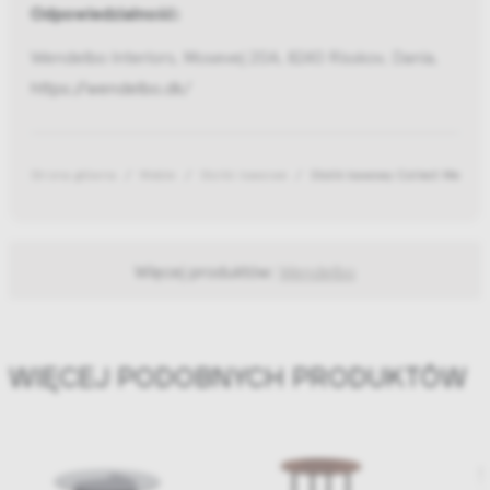
Odpowiedzialność:
Wendelbo Interiors, Mosevej 20A, 8240 Risskov, Dania,
https://wendelbo.dk/
Strona główna
Meble
Stoliki kawowe
Stolik kawowy Collect Mediu
Więcej produktów:
Wendelbo
WIĘCEJ PODOBNYCH PRODUKTÓW