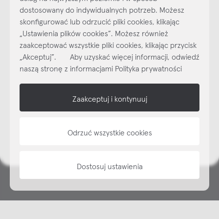
dostosowany do indywidualnych potrzeb. Możesz
skonfigurować lub odrzucić pliki cookies, klikając
Najlepsze inspiracje i promocje na wyciągnięcie ręki, zapisz się już
„Ustawienia plików cookies”. Możesz również
dzisiaj do naszego cyklicznego newslettera!
zaakceptować wszystkie pliki cookies, klikając przycisk
„Akceptuj”. Aby uzyskać więcej informacji, odwiedź
Subskrybuj
NEWSLETTER
naszą stronę z informacjami Polityka prywatności
shop online
Zaakceptuj i kontynuuj
NAP
Odrzuć wszystkie cookies
informacje
Dostosuj ustawienia