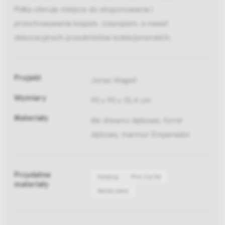
Półka oferuje miejsce do eksponowania i
przechowywania książek, czasopism, a nawet
dekoracyjnych przedmiotów kolekcjonerskich.
Projekt
Jonas Wagell
Wymiary
95 x 95 x 35,4 cm
Materiały
lite drewno dębowe, fornir
dębowy, marmur Emperador
Przydatne
Katalog
Pliki 2d/3d
materiały
Media bank