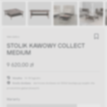
Wendelbo
STOLIK KAWOWY COLLECT
MEDIUM
9 620,00 zł
Wysyłka:
14-18 tygodni
Koszty dostawy:
darmowa dostawa od 300zł
(występują wyjątki dla
produktów gabarytowych)
Warianty