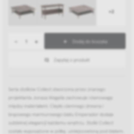
+2
-
+
Dodaj do koszyka
Zapytaj o produkt
Seria stolików Collect stworzona przez znanego
projektanta Jonasa Wagella zachowuje równowagę
między materiałami. Ciepło ciemnego drewna i
brązowego marmurowego blatu Emperador dodaje
subtelnej elegancji każdemu wnętrzu. Stoliki Collect
zostały wyposażone w półkę, umiejscowioną pod blatem.