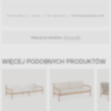
Strona główna
Ogród
Sofy ogrodowe
Sofa dwuosobowa z drewna t
Więcej produktów:
Ethnicraft
WIĘCEJ PODOBNYCH PRODUKTÓW