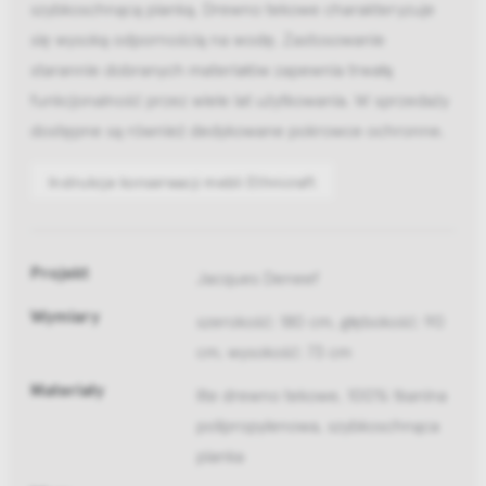
szybkoschnącą pianką. Drewno tekowe charakteryzuje
się wysoką odpornością na wodę. Zastosowanie
starannie dobranych materiałów zapewnia trwałą
funkcjonalność przez wiele lat użytkowania. W sprzedaży
dostępne są również dedykowane pokrowce ochronne.
Instrukcje konserwacji mebli Ethnicraft
Projekt
Jacques Deneef
Wymiary
szerokość: 180 cm, głębokość: 90
cm, wysokość: 73 cm
Materiały
lite drewno tekowe, 100% tkanina
polipropylenowa, szybkoschnąca
pianka