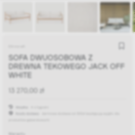
Ethnicraft
SOFA DWUOSOBOWA Z
DREWNA TEKOWEGO JACK OFF
WHITE
13 270,00 zł
Wysyłka:
4-6 tygodni
Koszty dostawy:
darmowa dostawa od 300zł
(występują wyjątki dla
produktów gabarytowych)
Warianty