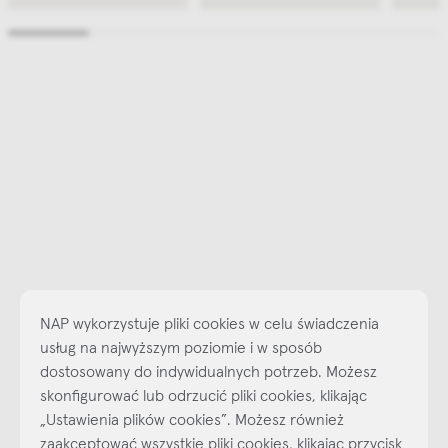
NAP wykorzystuje pliki cookies w celu świadczenia
usług na najwyższym poziomie i w sposób
dostosowany do indywidualnych potrzeb. Możesz
skonfigurować lub odrzucić pliki cookies, klikając
„Ustawienia plików cookies”. Możesz również
Najlepsze inspiracje i promocje na wyciągnięcie ręki, zapisz się już
zaakceptować wszystkie pliki cookies, klikając przycisk
dzisiaj do naszego cyklicznego newslettera!