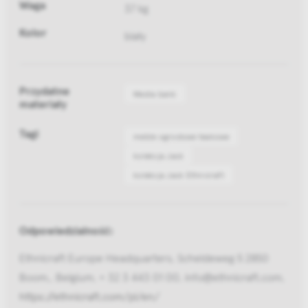
Waga
37 kg
Kolor
biały
Przydatne
Media bank
materiały
Tagi
meble ogrodowe teakowe
kolekcja Jack
kolekcja Jack Ethnicraft
Odpowiedzialność:
Ethnicraft Europe Headquarters, Scheldeweg 5 2850
Boom,, Belgium, + 32 3 443 01 00, info@ethnicraft.com,
https://ethnicraft.com/pl/en/