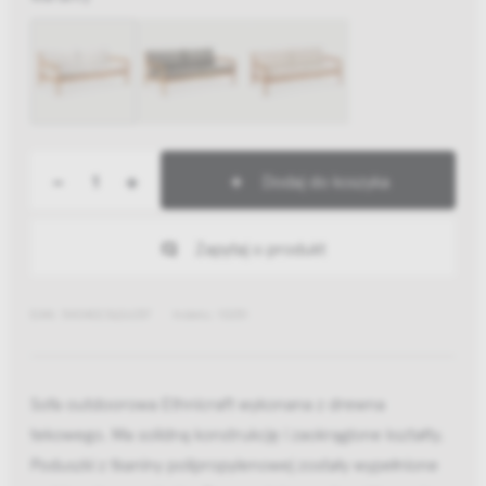
-
+
Dodaj do koszyka
Zapytaj o produkt
EAN: 5404023626257
Indeks: 10251
Sofa outdoorowa Ethnicraft wykonana z drewna
tekowego. Ma solidną konstrukcję i zaokrąglone kształty.
Poduszki z tkaniny polipropylenowej zostały wypełnione