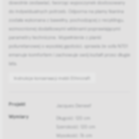
dowolnie zestawiać, tworząc wypoczynek dostosowany
do indywidualnych potrzeb. Odporna na plamy tkanina
została wykonana z bawełny, pochodzącej z recyklingu,
wzmocnionej dodatkowymi włóknami poprawiającymi
parametry techniczne. Wypełnienie z pianki
poliuretanowej o wysokiej gęstości, sprawia że sofa N701
emanuje komfortem i zachowuje swój kształt przez długie
lata.
Instrukcje konserwacji mebli Ethnicraft
Projekt
Jacques Deneef
Wymiary
Długość: 120 cm
Szerokość: 120 cm
Wysokość: 76 cm