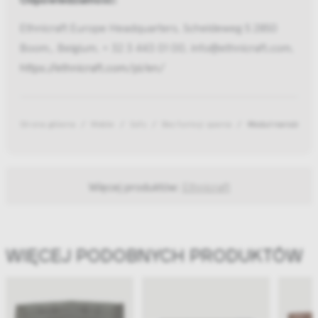
Ethnicraft Europe Headquarters, Scheldeweg 5 2850
Boom,, Belgium, + 32 3 443 01 00, info@ethnicraft.com,
https://ethnicraft.com/pl/en/
Strona główna
Meble
Sofy
Bez funkcji spania
Moduł narożny za
Więcej produktów:
Ethnicraft
WIĘCEJ PODOBNYCH PRODUKTÓW