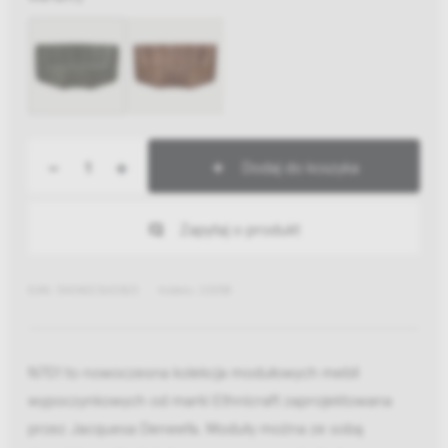
-
+
Dodaj do koszyka
Zapytaj o produkt
EAN: 5404023612823
Indeks: 20258
N701 to nowoczesna kolekcja modułowych mebli
wypoczynkowych od marki Ethnicraft zaprojektowana
przez Jacquesa Deneefa. Moduły można ze sobą