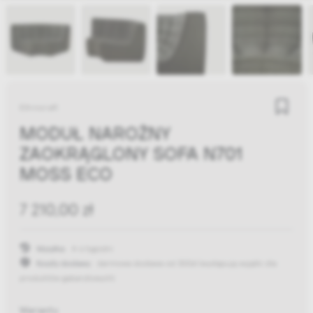
Ethnicraft
MODUŁ NAROŻNY
ZAOKRĄGLONY SOFA N701
MOSS ECO
7 210,00 zł
Wysyłka:
4-6 tygodni
Koszty dostawy:
darmowa dostawa od 300zł
(występują wyjątki dla
produktów gabarytowych)
Warianty