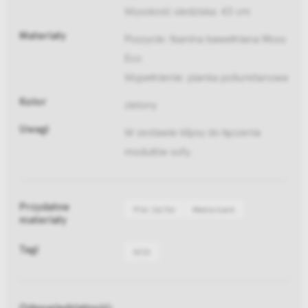
Wysokość siedziska: 43 cm
Materiały
Poszycie: tkanina bawełniana Moss
Eco
Wypełnienie: pianka poliuretanowa
Kolor
zielony
Uwagi
W zestawie klipsy do łączenia
modułów sofy.
Przydatne
Pliki 2d/3d
Media bank
materiały
Tagi
N701
Odpowiedzialność: