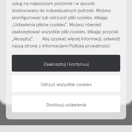
usług na najwyższym poziomie i w sposób
dostosowany do indywidualnych potrzeb. Możesz
skonfigurować lub odrzucić pliki cookies, klikając
„Ustawienia plików cookies”. Możesz również
Najlepsze inspiracje i promocje na wyciągnięcie ręki, zapisz się już
zaakceptować wszystkie pliki cookies, klikając przycisk
dzisiaj do naszego cyklicznego newslettera!
„Akceptuj”. Aby uzyskać więcej informacji, odwiedź
Subskrybuj
NEWSLETTER
naszą stronę z informacjami Polityka prywatności
shop online
Zaakceptuj i kontynuuj
NAP
Odrzuć wszystkie cookies
informacje
Dostosuj ustawienia