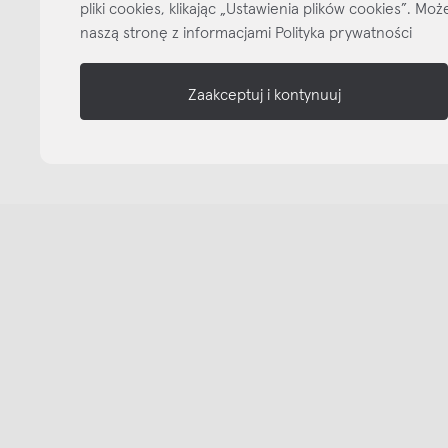
pliki cookies, klikając „Ustawienia plików cookies”. M
naszą stronę z informacjami Polityka prywatności
Zaakceptuj i kontynuuj
Copyright © NAP, 2025. All rights reserved
Made with 🫐