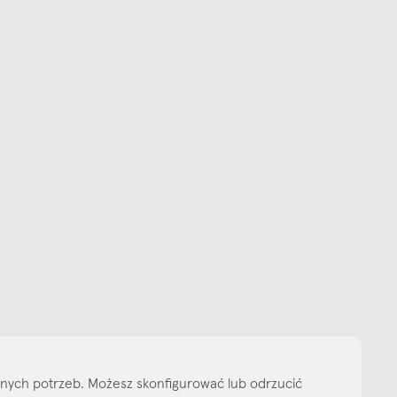
Subskrybuj
NEWSLETTER
 do naszego cyklicznego newslettera!
on-pt: 9.00-17.00
tel. 502 264 081
tel. 500 008 185
online@nap.com.pl
narne
Showroom NAP Żoliborz
NAP contract
NAP magazine
NAP studio
ityka prywatności
Media bank
Warunki sprzedaży
Wzornik tkanin
O nas
lnych potrzeb. Możesz skonfigurować lub odrzucić