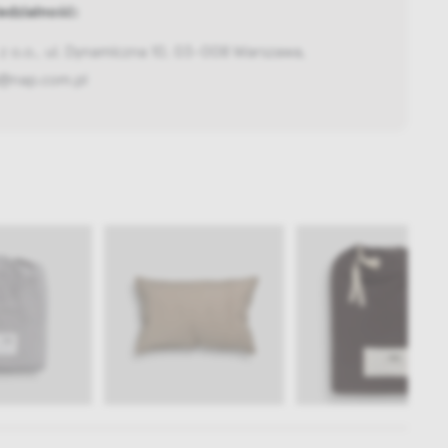
dzialność:
z o.o., ul. Dynamiczna 10, 03-008 Warszawa,
@nap.com.pl