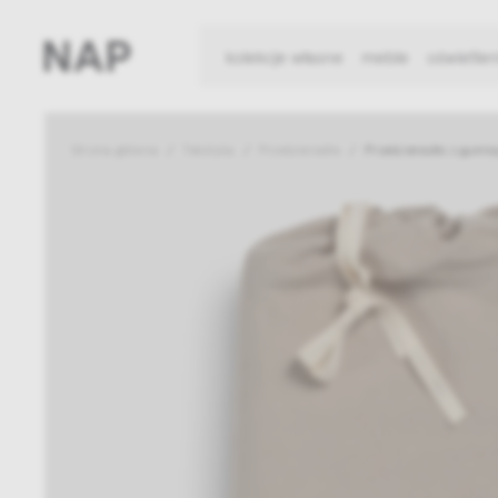
kolekcje własne
meble
oświetlen
Strona główna
Tekstylia
Prześcieradła
Prześcieradło z gumk