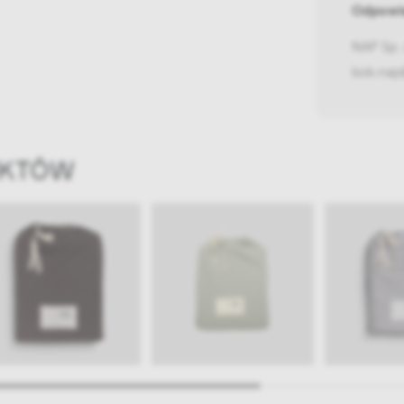
Odpowie
NAP Sp. 
bok.nap
UKTÓW