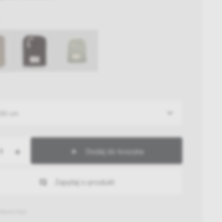
200 cm
+
Dodaj do koszyka
Zapytaj o produkt
780407300