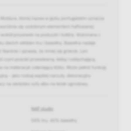
 Moldura, której nazwa w jęzku portugalskim oznacza
 wyróżnia się ozdobnym elementem haftowanej
 wokół poszewek na poduszki i kołdrę. Wykonana z
ku dwóch włókien lnu i bawełny. Bawełna nadaje
 tkaninie i sprawia, że mniej się gniecie. Len
t czyni pościel przewiewną, lekką i oddychającą.
 na materacyk osłaniający łóżko. Może pełnić funkcję
jną - jako rodzaj wąskiej narzuty, dekoracyjny
cz na siedzisko sofy albo na leżak ogrodowy.
NAP studio
54% lnu, 46% bawełny