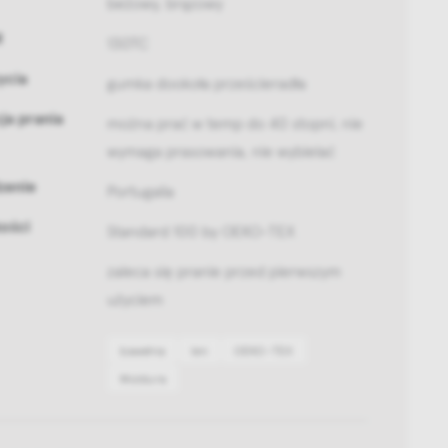
beżowy, brązowy
M
130TC
ycia
gumka dookoła prześcieradła
ja prania
można prać w temp do 40 stopni, nie
wymaga prasowania, nie wybielać
zenie
Portugalia
kości
Standard 100 by OEKO-TEX
zaleca się pranie przed pierwszym
użyciem
bawełna
len
OEKO-TEX
Moldura