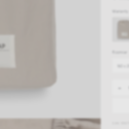
Warianty
Rozmiar
160 x 
-
EAN: 5907