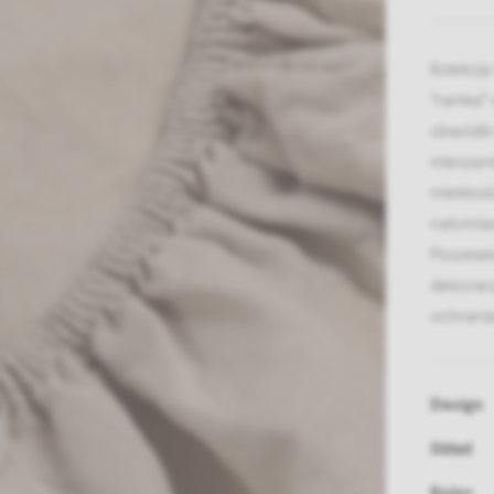
Kolekcja
"ramka"
obwódki
mieszan
miekkość
natomias
Poszewka
dekoracy
ochrania
Design
Skład
Kolor