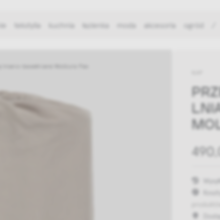
ie
tekstylia
kuchnia
łazienka
moda
akcesoria
ogród
/
ą lniano-bawełniane Moldura Flax
NAP
PRZ
LNI
MOL
490,
Wysył
Koszt
produktó
Dost