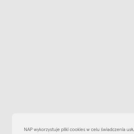
Bądźmy w kontakcie
N
shop online
NAP
informacje
NAP wykorzystuje pliki cookies w celu świadczenia u
nasze media