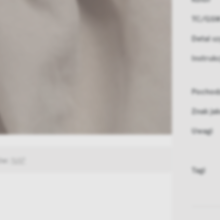
TC/GS
Detal sz
Instrukc
Pochod
Znak ja
Uwagi
ów:
NAP
Tagi