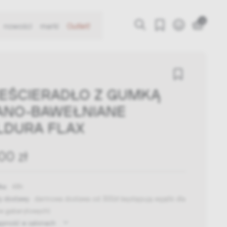
0
nowości
marki
Outlet!
EŚCIERADŁO Z GUMKĄ
ANO-BAWEŁNIANE
DURA FLAX
00 zł
ka:
48h
y dostawy:
darmowa dostawa od 300zł
(występują wyjątki dla
w gabarytowych)
ępność w salonach