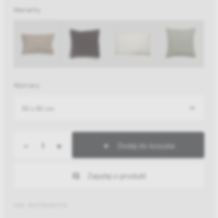
Warianty
Wymiary
50 x 80 cm
-
+
Dodaj do koszyka
Zapytaj o produkt
EAN: 5907780407270