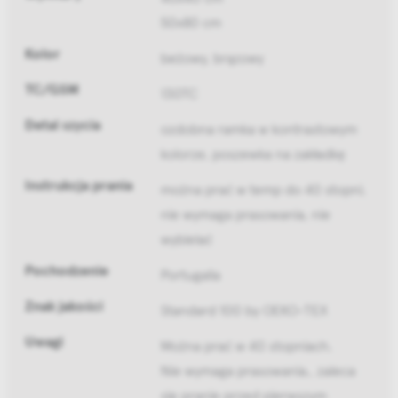
50x80 cm
Kolor
beżowy, brązowy
TC/GSM
130TC
Detal szycia
ozdobna ramka w kontrastowym
kolorze, poszewka na zakładkę
Instrukcja prania
można prać w temp do 40 stopni,
nie wymaga prasowania, nie
wybielać
Pochodzenie
Portugalia
Znak jakości
Standard 100 by OEKO-TEX
Uwagi
Można prać w 40 stopniach.
Nie wymaga prasowania., zaleca
się pranie przed pierwszym