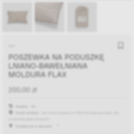
NAP
POSZEWKA NA PODUSZKĘ
LNIANO-BAWEŁNIANA
MOLDURA FLAX
200,00 zł
Wysyłka:
48h
Koszty dostawy:
darmowa dostawa od 300zł
(występują wyjątki dla
produktów gabarytowych)
Dostępność w salonach