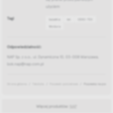
użyciem
Tagi
bawełna
len
OEKO-TEX
Moldura
Odpowiedzialność:
NAP Sp. z o.o., ul. Dynamiczna 10, 03-008 Warszawa,
bok.nap@nap.com.pl
Strona główna
Tekstylia
Poszewki pościelowe
Poszewka na poduszk
Więcej produktów:
NAP