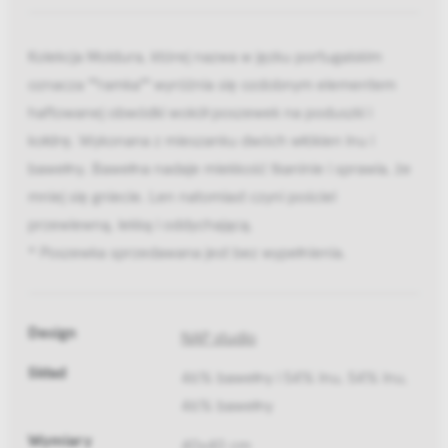
Kolekcja Moldura, której nazwa w jęzku portugalskim
oznacza ""ramka"" wyróżnia się ozdobnym elementem
haftowanej obwódki wokół poszewek na poduszki i
kołdrę. Wykonana z mieszanku dwóch włókien lnu i
bawełny. Bawełna nadaje miekkość tkaninie i sprawia, że
mniej się gniecie. Len natomiast czyni pościel
przewiewną, lekką i oddychającą.
* Poszewka sprzedawana jest bez wypełnienia.
Design
NAP studio
Skład
46% bawełny i 54% lnu, 54% lnu,
46% bawełny
Wymiary
40x40 cm