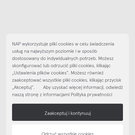
NAP wykorzystuje pliki cookies w celu świadczenia
usług na najwyższym poziomie i w sposób
dostosowany do indywidualnych potrzeb. Możesz
skonfigurować lub odrzucić pliki cookies, klikając
Najlepsze inspiracje i promocje na wyciągnięcie ręki, zapisz się już
„Ustawienia plików cookies”. Możesz również
dzisiaj do naszego cyklicznego newslettera!
zaakceptować wszystkie pliki cookies, klikając przycisk
Subskrybuj
NEWSLETTER
„Akceptuj”. Aby uzyskać więcej informacji, odwiedź
naszą stronę z informacjami Polityka prywatności
shop online
Zaakceptuj i kontynuuj
NAP
informacje
Odrzuć wszystkie cookies