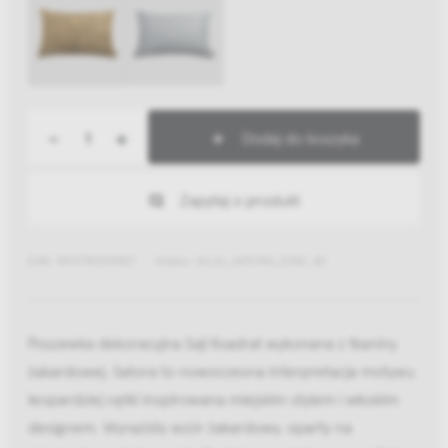
-
+
Dodaj do koszyka
Zapytaj o produkt
EAN: 5907780315827
Indeks: WL26_SATORA_0342_40
Poszewka dekoracyjna Saji Kvadrat wykonana z tkaniny
żakardowej. Satora to nowoczesna interpretacja motywu
leopardziej cętki inspirowana miejskim stylem i włoskim
designem. Wyrazisty wzór żakardowy, oparty na