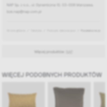
NAP Sp. z o.o., ul. Dynamiczna 10, 03-008 Warszawa,
bok.nap@nap.com.pl
Strona główna
Tekstylia
Poduszki dekoracyjne
Poszewka na podusz
Więcej produktów:
NAP
WIĘCEJ PODOBNYCH PRODUKTÓW