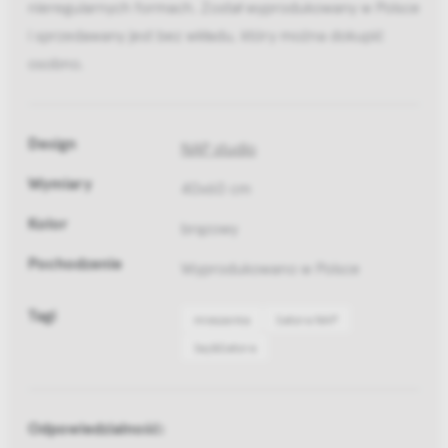
nieregularnych formach. Został wyprodukowany w Polsce
i sprzedawany jest bez wkładu, który można dokupić
osobno.
Design
NAP studio
Wymiary
40x60 cm
Kolor
brązowy
Pochodzenie
Wyprodukowano w Polsce
Tagi
mieszanka
Satora NAP
Saji&Satora
Odpowiedzialność: