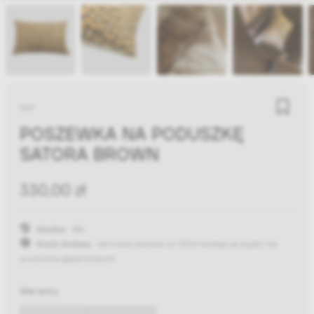
NAP
POSZEWKA NA PODUSZKĘ
SATORA BROWN
330,00 zł
Wysyłka:
48h
Koszty dostawy:
darmowa dostawa od 300zł
(występują wyjątki dla
produktów gabarytowych)
Warianty