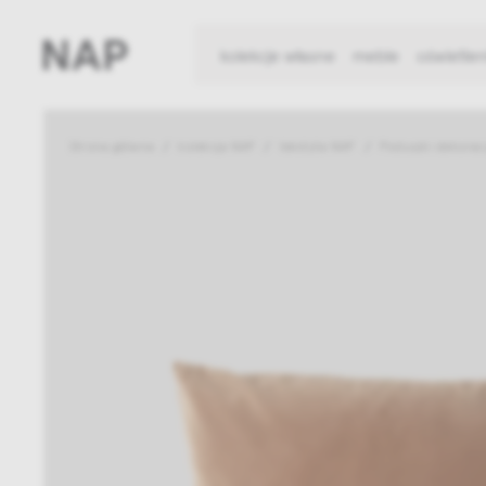
kolekcje własne
meble
oświetlen
Strona główna
kolekcja NAP
tekstylia NAP
Poduszki dekorac