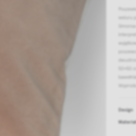
Poszewk
weluru p
Simonsa 
interpre
wyjątkow
poszewce
dwustro
50×50 c
bawełnia
Wyprodu
Design
Materia