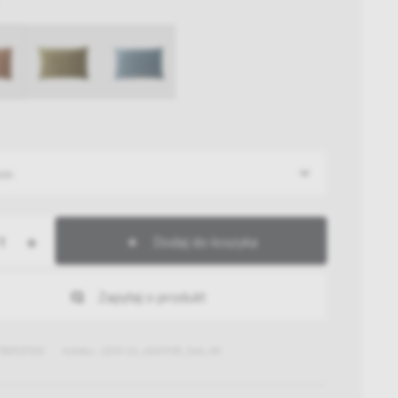
cm
+
Dodaj do koszyka
Zapytaj o produkt
780537120
Indeks: JZ25-26_ASATOR_364_40