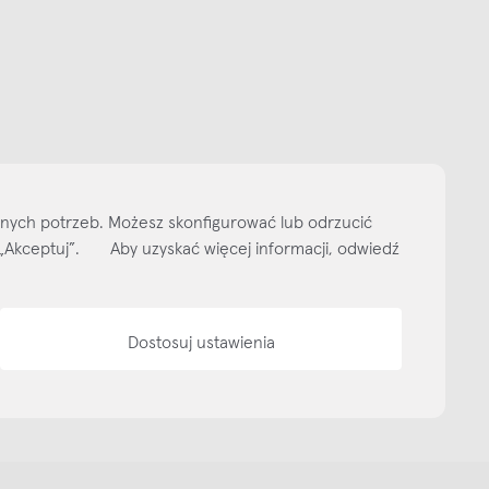
Subskrybuj
NEWSLETTER
 do naszego cyklicznego newslettera!
on-pt: 9.00-17.00
tel. 502 264 081
tel. 500 008 185
online@nap.com.pl
narne
Showroom NAP Żoliborz
NAP contract
NAP magazine
NAP studio
ityka prywatności
Media bank
Warunki sprzedaży
Wzornik tkanin
O nas
lnych potrzeb. Możesz skonfigurować lub odrzucić
isk „Akceptuj”. Aby uzyskać więcej informacji, odwiedź
Dostosuj ustawienia