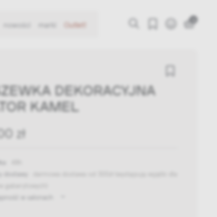
0
nowości
marki
Outlet!
ZEWKA DEKORACYJNA
TOR KAMEL
00 zł
ka:
48h
y dostawy:
darmowa dostawa od 300zł
(występują wyjątki dla
w gabarytowych)
ępność w salonach