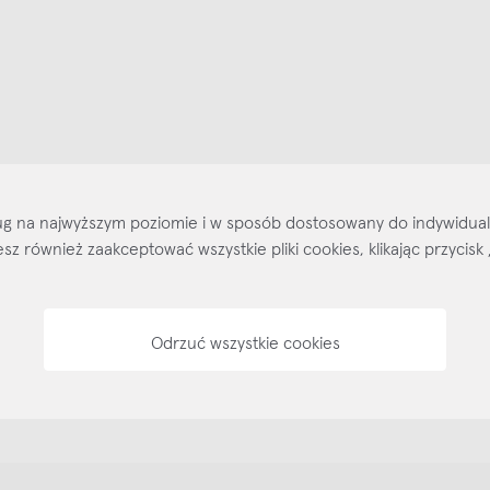
ajlepsze inspiracje i promocje na wyciągnięcie ręki, zapisz się już dzisiaj
p
Salony stacjo
Kontakt
Regulamin
Regulamin voucherów
Pol
sług na najwyższym poziomie i w sposób dostosowany do indywidua
ożesz również zaakceptować wszystkie pliki cookies, klikając przyc
Odrzuć wszystkie cookies