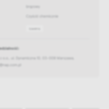
brązowy
Czyścić chemicznie
bawełna
dzialność:
z o.o., ul. Dynamiczna 10, 03-008 Warszawa,
@nap.com.pl