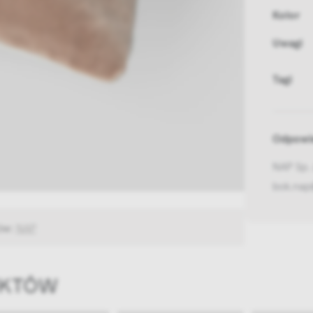
Kolor
Uwagi
Tagi
Odpowie
NAP Sp. 
bok.nap
ów:
NAP
UKTÓW