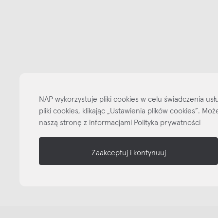
Bądźmy w kontakcie
N
shop online
NAP
informacje
NAP wykorzystuje pliki cookies w celu świadczenia u
pliki cookies, klikając „Ustawienia plików cookies”. M
nasze media
naszą stronę z informacjami Polityka prywatności
Zaakceptuj i kontynuuj