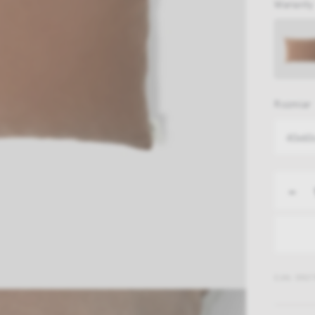
Warianty
Rozmiar
40x60
-
EAN: 5907