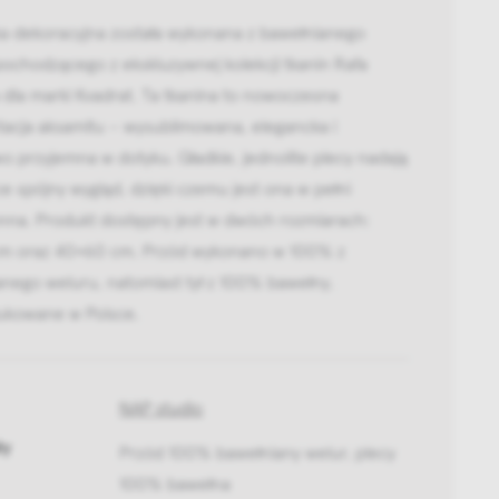
a dekoracyjna została wykonana z bawełnianego
ochodzącego z ekskluzywnej kolekcji tkanin Rafa
dla marki Kvadrat. Ta tkanina to nowoczesna
tacja aksamitu – wysublimowana, elegancka i
o przyjemna w dotyku. Gładkie, jednolite plecy nadają
 spójny wygląd, dzięki czemu jest ona w pełni
nna. Produkt dostępny jest w dwóch rozmiarach:
m oraz 40×60 cm. Przód wykonano w 100% z
nego weluru, natomiast tył z 100% bawełny.
kowane w Polsce.
NAP studio
ły
Przód 100% bawełniany welur, plecy
100% bawełna