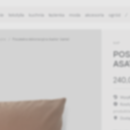
ie
tekstylia
kuchnia
łazienka
moda
akcesoria
ogród
/
yjne
Poszewka dekoracyjna Asator kamel
NAP
POS
ASA
240,
Wysył
Koszt
produktó
Dost