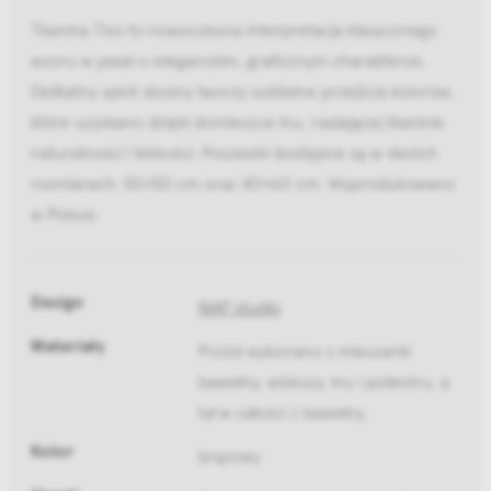
Tkanina Tivo to nowoczesna interpretacja klasycznego
wzoru w paski o eleganckim, graficznym charakterze.
Delikatny splot skośny tworzy subtelne przejścia kolorów,
które uzyskano dzięki domieszce lnu, nadającej tkaninie
naturalności i lekkości. Poszewki dostępne są w dwóch
rozmiarach: 50×50 cm oraz 40×60 cm. Wyprodukowano
w Polsce.
Design
NAP studio
Materiały
Przód wykonano z mieszanki
bawełny, wiskozy, lnu i poliestru, a
tył w całości z bawełny.
Kolor
brązowy