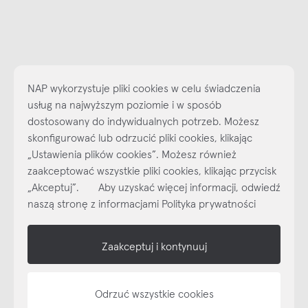
NAP wykorzystuje pliki cookies w celu świadczenia
usług na najwyższym poziomie i w sposób
dostosowany do indywidualnych potrzeb. Możesz
skonfigurować lub odrzucić pliki cookies, klikając
„Ustawienia plików cookies”. Możesz również
Najlepsze inspiracje i promocje na wyciągnięcie ręki, zapisz się już
zaakceptować wszystkie pliki cookies, klikając przycisk
dzisiaj do naszego cyklicznego newslettera!
„Akceptuj”. Aby uzyskać więcej informacji, odwiedź
Subskrybuj
NEWSLETTER
naszą stronę z informacjami Polityka prywatności
shop online
Zaakceptuj i kontynuuj
NAP
Odrzuć wszystkie cookies
informacje