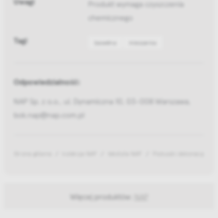
Uwagi
Produkt wymaga czyszczenia
chemicznego
Tagi
bawełna
mieszanka
Odpowiedzialność:
NAP Sp. z o.o., ul. Dynamiczna 10, 03-008 Warszawa,
bok.nap@nap.com.pl
Strona główna
kolekcja NAP
tekstylia NAP
Poduszki dekoracyjne
Więcej produktów:
NAP