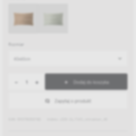
Rozmiar
40x60cm
-
+
Dodaj do koszyka
Zapytaj o produkt
EAN: 5907780537182
Indeks: JZ25-26_TIVO_cinnamon_40