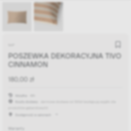
NAP
POSZEWKA DEKORACYJNA TIVO
CINNAMON
180,00 zł
Wysyłka:
48h
Koszty dostawy:
darmowa dostawa od 300zł
(występują wyjątki dla
produktów gabarytowych)
Dostępność w salonach
Warianty