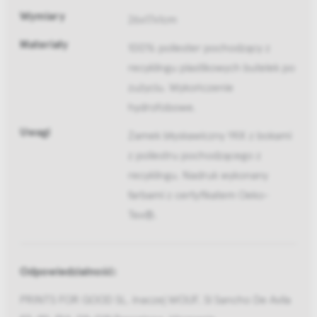
Wymiary
26x17x1cm
Materiały
100% poliester pochodzący z
recyklingu plastikowych butelek po
zużyciu. Wykończenie
hydrofobowe.
Uwagi
Zamek błyskawiczny YKK z bokami
z poliestru pochodzącego z
recyklingu. Nadruk wykonany
farbami z certyfikatem Oeko-
Tex®.
Odpowiedzialność:
PRINTS FOR GOOD SL. inaczej WOUF, Sl Sancho De Avila