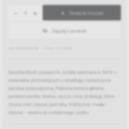
-
+
Dodaj do koszyka
Zapytaj o produkt
EAN: 8474406993785
Indeks: PXL250017
Saszetka Blush Leopard XL została wykonana w 100% z
materiałów pochodzących z recyklingu i wykończona
warstwą wodoodporną. Pojemna komora główna
pomieści portfel, telefon, klucze i inne drobiazgi, które
chcesz mieć zawsze pod ręką. Praktyczna, trwała i
stylowa – idealna do codziennego użytku.