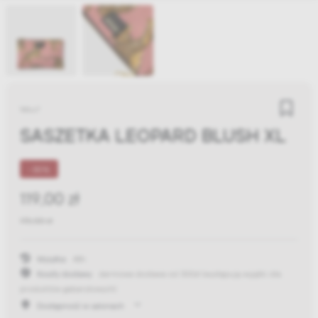
Wouf
SASZETKA LEOPARD BLUSH XL
-30%
119,00 zł
170,00 zł
Wysyłka:
48h
Koszty dostawy:
darmowa dostawa od 300zł
(występują wyjątki dla
produktów gabarytowych)
Dostępność w salonach