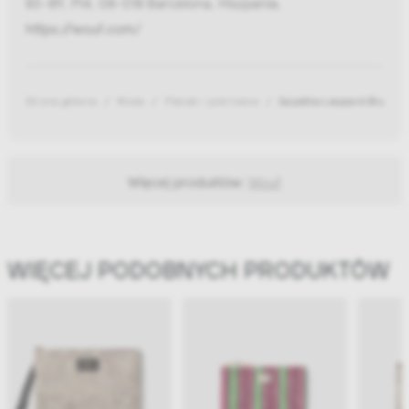
83-89, PI4, 08-018 Barcelona, Hiszpania,
https://wouf.com/
Strona główna
Moda
Plecaki i pokrowce
Saszetka Leopard Blush X
Więcej produktów:
Wouf
WIĘCEJ PODOBNYCH PRODUKTÓW