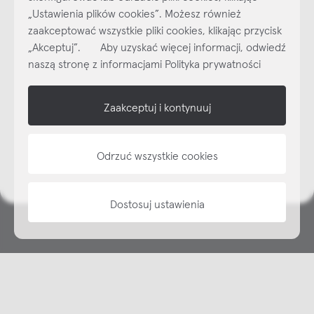
„Ustawienia plików cookies”. Możesz również
Najlepsze inspiracje i promocje na wyciągnięcie ręki, zapisz się już
zaakceptować wszystkie pliki cookies, klikając przycisk
dzisiaj do naszego cyklicznego newslettera!
„Akceptuj”. Aby uzyskać więcej informacji, odwiedź
Subskrybuj
NEWSLETTER
naszą stronę z informacjami Polityka prywatności
shop online
Zaakceptuj i kontynuuj
NAP
Odrzuć wszystkie cookies
informacje
Dostosuj ustawienia