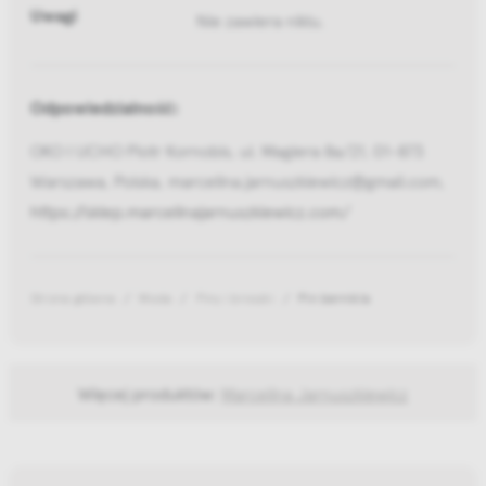
Uwagi
Nie zawiera niklu.
Odpowiedzialność:
OKO I UCHO Piotr Kornobis, ul. Magiera 8a/21, 01-873
Warszawa, Polska, marcelina.jarnuszkiewicz@gmail.com,
https://sklep.marcelinajarnuszkiewicz.com/
Strona główna
Moda
Piny i broszki
Pin bernikla
Więcej produktów:
Marcelina Jarnuszkiewicz