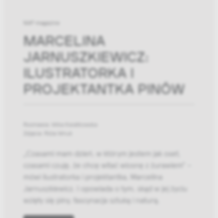
NAP magazine
MARCELINA
JARNUSZKIEWICZ:
ILUSTRATORKA I
PROJEKTANTKA PINÓW
Rozmawia: Wika Kwiatkowska
Zdjęcia: Róża Wnuk
„Czasami mam dzień, w którym jestem jak oset,
czasami czuję, że chcę witać wiosnę z żurawiem” –
mówi ilustratorka i projektantka, Marcelina
Jarnuszkiewicz. I opowiada o tym, skąd w jej życiu
wzięły się piny, fascynacja sztuką i naturą.