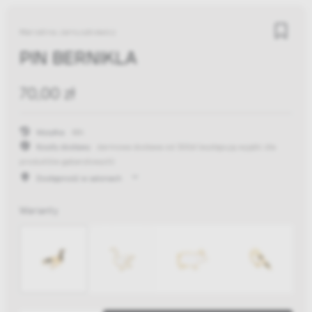
Marcelina Jarnuszkiewicz
PIN BERNIKLA
70,00 zł
Wysyłka:
48h
Koszty dostawy:
darmowa dostawa od 300zł
(występują wyjątki dla
produktów gabarytowych)
Dostępność w salonach
Warianty