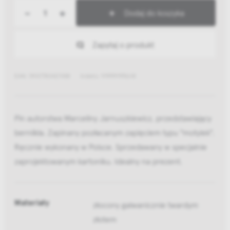
-
+
Dodaj do koszyka
Zapytaj o produkt
EAN: 5907780427438
Indeks: 99999995618
Pin autorstwa Marceliny Jarnuszkiewicz, przedstawiający
berniikla. Zapinany pozłacanym zapięciem typu "motylek".
Ręcznie wykonany w Polsce. Sprzedawany w specjalnie
zaprojektowanym kartoniku. Idealny na prezent.
Materiały
złocony galwanicznie twardym
złotem