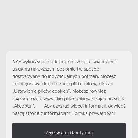
NAP wykorzystuje pliki cookies w celu świadczenia
usług na najwyższym poziomie i w sposób
dostosowany do indywidualnych potrzeb. Możesz
skonfigurować lub odrzucić pliki cookies, klikając
Najlepsze inspiracje i promocje na wyciągnięcie ręki, zapisz się już
„Ustawienia plików cookies”. Możesz również
dzisiaj do naszego cyklicznego newslettera!
zaakceptować wszystkie pliki cookies, klikając przycisk
Subskrybuj
NEWSLETTER
„Akceptuj”. Aby uzyskać więcej informacji, odwiedź
naszą stronę z informacjami Polityka prywatności
shop online
Zaakceptuj i kontynuuj
NAP