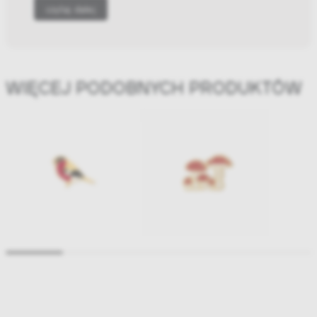
czytaj dalej
WIĘCEJ PODOBNYCH PRODUKTÓW