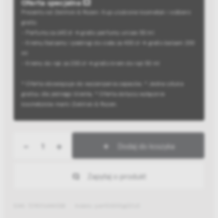
Oferta specjalna 💥
Prezenty od Zieliński & Rozen. Kup ulubione kosmetyki i odbierz
gratis:
- Perfumy za 640 zł → gratis perfumy unisex 50 ml
- Kremy/balsamy i peelingi do ciała za 400 zł → gratis balsam 200
ml
- Kremy do rąk za 200 zł → gratis krem do rąk 50 ml
* Oferta obowiązuje do wyczerpania zapasów; * Jedna sztuka
gratisu dla jednego klienta; * Oferta dotyczy wyłącznie
kosmetyków marki Zieliński & Rozen.
-
+
Dodaj do koszyka
Zapytaj o produkt
EAN: 7290116444338
Indeks: perf00010g021z3