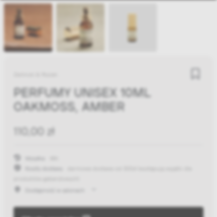
Zielinski & Rozen
PERFUMY UNISEX 10ML
OAKMOSS, AMBER
110,00 zł
Wysyłka:
48h
Koszty dostawy:
darmowa dostawa od 300zł
(występują wyjątki dla
produktów gabarytowych)
Dostępność w salonach