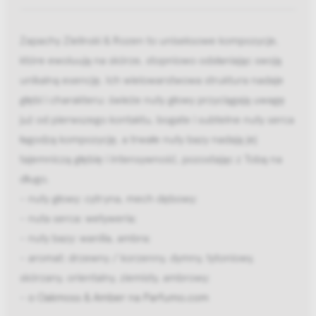
Zapachy Zielinski & Rozen to uniseksowe kompozycje,
które ewoluują na skórze, stopniowo odsłaniając swoją
unikalną esencję. Ich wielowarstwowa struktura nadaje
głębi i charakteru: świeże nuty głowy przyciągają uwagę
już od pierwszego kontaktu, bogate i subtelne nuty serca
łagodzą kompozycję, a trwałe nuty bazy nadają jej
tajemniczą głębię i intensywność, pozostając z Tobą na
długo.
- nuty głowy: cytryna, mech dębowy;
- nuta serca: wetyweria;
- nuty bazy: wanilia, ambra;
- aromat: drzewny / korzenny, dymny, tytoniowy,
skórzany, orientalny, ziemisty, ambrowy;
-
o Oakmoss & Amber na Parfumo.com