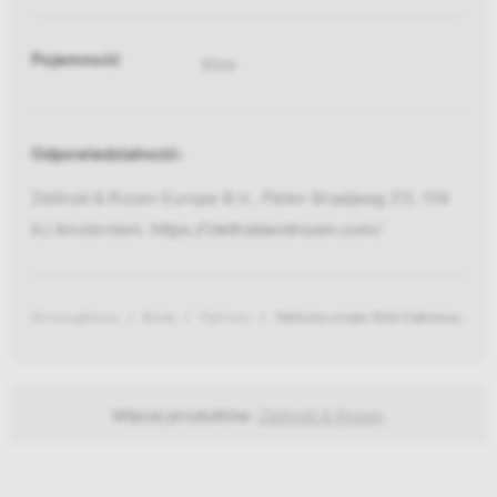
Pojemność
10ml
Odpowiedzialność:
Zielinski & Rozen Europe B.V., Pieter Braaijweg 213, 1114
AJ Amsterdam,
https://zielinskiandrozen.com/
Strona główna
Moda
Perfumy
Perfumy unisex 10ml Oakmoss, Amb
Więcej produktów:
Zielinski & Rozen