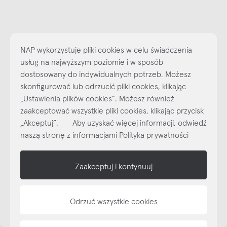
NAP wykorzystuje pliki cookies w celu świadczenia
usług na najwyższym poziomie i w sposób
dostosowany do indywidualnych potrzeb. Możesz
skonfigurować lub odrzucić pliki cookies, klikając
„Ustawienia plików cookies”. Możesz również
Najlepsze inspiracje i promocje na wyciągnięcie ręki, zapisz się już
zaakceptować wszystkie pliki cookies, klikając przycisk
dzisiaj do naszego cyklicznego newslettera!
„Akceptuj”. Aby uzyskać więcej informacji, odwiedź
Subskrybuj
NEWSLETTER
naszą stronę z informacjami Polityka prywatności
shop online
Zaakceptuj i kontynuuj
NAP
Odrzuć wszystkie cookies
informacje