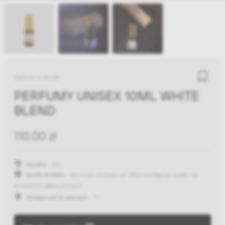
Zielinski & Rozen
PERFUMY UNISEX 10ML WHITE
BLEND
110,00 zł
Wysyłka:
48h
Koszty dostawy:
darmowa dostawa od 300zł
(występują wyjątki dla
produktów gabarytowych)
Dostępność w salonach