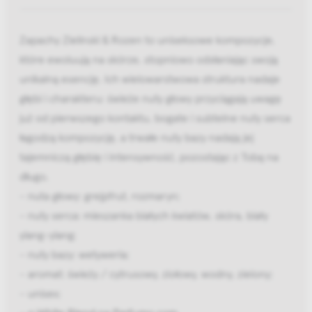
Zapachy Zielinski & Rozen to uniseksowe kompozycje,
które ewoluują na skórze, stopniowo odsłaniając swoją
unikalną esencję. Ich wielowarstwowa struktura nadaje
głębi i charakteru: świeże nuty głowy przyciągają uwagę
już od pierwszego kontaktu, bogate i subtelne nuty serca
łagodzą kompozycję, a trwałe nuty bazy nadają jej
tajemniczą głębię i intensywność, pozostając z Tobą na
długo.
- nuta głowy: grejpfrut, rozmaryn;
- nuty serca: mieszanka białych kwiatów, skóra, biały
ylang-ylang;
- nuty bazy: wetyweria;
- aromat: świeży / cytrusowy, ziołowy, wodny, zielony;
- unisex;
-
o White Blend na Parfumo.com