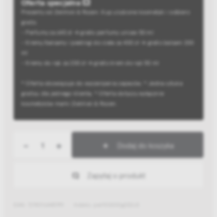
Oferta specjalna 💥
Prezenty od Zieliński & Rozen. Kup ulubione kosmetyki i odbierz
gratis:
- Perfumy za 640 zł → gratis perfumy unisex 50 ml
- Kremy/balsamy i peelingi do ciała za 400 zł → gratis balsam 200
ml
- Kremy do rąk za 200 zł → gratis krem do rąk 50 ml
* Oferta obowiązuje do wyczerpania zapasów; * Jedna sztuka
gratisu dla jednego klienta; * Oferta dotyczy wyłącznie
kosmetyków marki Zieliński & Rozen.
-
+
Dodaj do koszyka
Zapytaj o produkt
EAN: 7290116445991
Indeks: perf00010g032z3