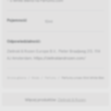
Pojemność
10ml
Odpowiedzialność:
Zielinski & Rozen Europe B.V., Pieter Braaijweg 213, 1114
AJ Amsterdam,
https://zielinskiandrozen.com/
Strona główna
Moda
Perfumy
Perfumy unisex 10ml White Blend
Więcej produktów:
Zielinski & Rozen