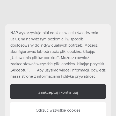
NAP wykorzystuje pliki cookies w celu świadczenia
usług na najwyższym poziomie i w sposób
dostosowany do indywidualnych potrzeb. Możesz
skonfigurować lub odrzucić pliki cookies, klikając
„Ustawienia plików cookies”. Możesz również
Najlepsze inspiracje i promocje na wyciągnięcie ręki, zapisz się już
zaakceptować wszystkie pliki cookies, klikając przycisk
dzisiaj do naszego cyklicznego newslettera!
„Akceptuj”. Aby uzyskać więcej informacji, odwiedź
Subskrybuj
NEWSLETTER
naszą stronę z informacjami Polityka prywatności
shop online
Zaakceptuj i kontynuuj
NAP
Odrzuć wszystkie cookies
informacje