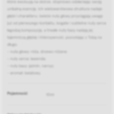
które ewoluują na skórze, stopniowo odsłaniając swoją
unikalną esencję. Ich wielowarstwowa struktura nadaje
głębi i charakteru: świeże nuty głowy przyciągają uwagę
już od pierwszego kontaktu, bogate i subtelne nuty serca
łagodzą kompozycję, a trwałe nuty bazy nadają jej
tajemniczą głębię i intensywność, pozostając z Tobą na
długo.
- nuta głowy: róża, drzewo różane;
- nuty serca: lawenda;
- nuty bazy: jaśmin, narcyz;
- aromat: kwiatowy.
Pojemność
10ml