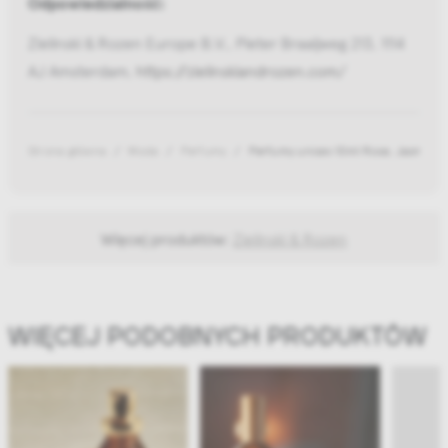
Odpowiedzialność:
Zielinski & Rozen Europe B.V., Pieter Braaijweg 213, 1114
AJ Amsterdam,
https://zielinskiandrozen.com/
Strona główna
Moda
Perfumy
Perfumy unisex 10ml Rose, Jasmine,
Więcej produktów:
Zielinski & Rozen
WIĘCEJ PODOBNYCH PRODUKTÓW