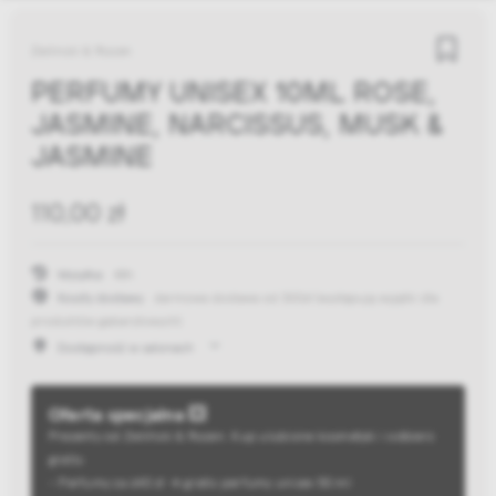
Zielinski & Rozen
PERFUMY UNISEX 10ML ROSE,
JASMINE, NARCISSUS, MUSK &
JASMINE
110,00 zł
Wysyłka:
48h
Koszty dostawy:
darmowa dostawa od 300zł
(występują wyjątki dla
produktów gabarytowych)
Dostępność w salonach
Oferta specjalna 💥
Prezenty od Zieliński & Rozen. Kup ulubione kosmetyki i odbierz
gratis:
- Perfumy za 640 zł → gratis perfumy unisex 50 ml