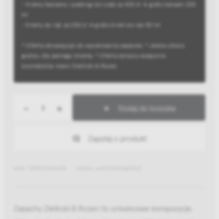
- Kremy/balsamy i peelingi do ciała za 400 zł → gratis balsam 200
ml
- Kremy do rąk za 200 zł → gratis krem do rąk 50 ml
* Oferta obowiązuje do wyczerpania zapasów; * Jedna sztuka
gratisu dla jednego klienta; * Oferta dotyczy wyłącznie
kosmetyków marki Zieliński & Rozen.
-
+
Dodaj do koszyka
Zapytaj o produkt
EAN: 7290116442600
Indeks: perf00010g018z3
Zapachy Zielinski & Rozen to uniseksowe kompozycje,