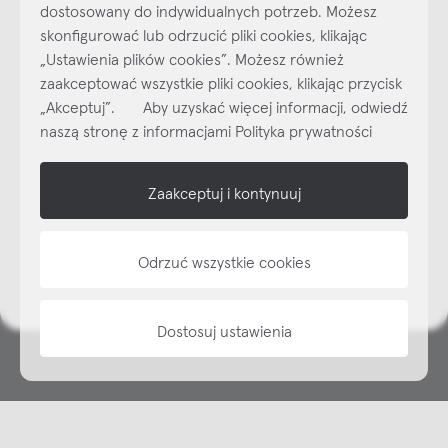
dostosowany do indywidualnych potrzeb. Możesz
skonfigurować lub odrzucić pliki cookies, klikając
„Ustawienia plików cookies”. Możesz również
Najlepsze inspiracje i promocje na wyciągnięcie ręki, zapisz się już
zaakceptować wszystkie pliki cookies, klikając przycisk
dzisiaj do naszego cyklicznego newslettera!
„Akceptuj”. Aby uzyskać więcej informacji, odwiedź
Subskrybuj
NEWSLETTER
naszą stronę z informacjami Polityka prywatności
shop online
Zaakceptuj i kontynuuj
NAP
Odrzuć wszystkie cookies
informacje
Dostosuj ustawienia