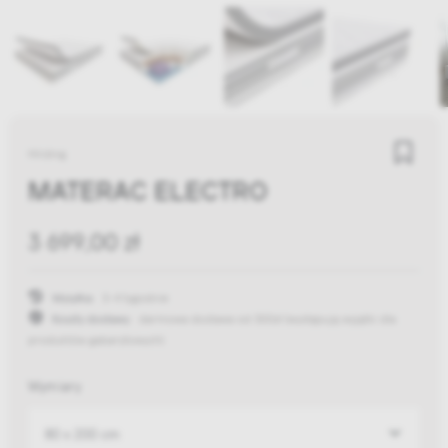
Hilding
MATERAC ELECTRO
3 699,00 zł
Wysyłka:
3-4 tygodnie
Koszty dostawy:
darmowa dostawa od 300zł
(występują wyjątki dla
produktów gabarytowych)
Wymiary
80 x 200 cm