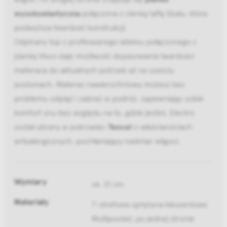
wysokoelastyczna
połączona z cienką taflą Sizalu, która
podwyższa twardość konstrukcji.
Odpinany top z profilowanego lateksu połączonego z
pianką Visco daje możliwość dopasowania twardości
materaca do aktualnych potrzeb aż na sześciu
poziomach. Materac nawierzchniowy możesz bez
problemu odpiąć i zabrać w podróż, zapewniając sobie
komfort snu bez względu na to, gdzie jesteś. Electro
został ubrany w pokrowiec
Tencel
o właściwościach
antyalergicznych, pochłaniający nadmiar wilgoci.
Wymiary
ok. 31 cm
Materiały
7-strefowa sprężyna kieszeniowa
Multipocket, po jednej stronie