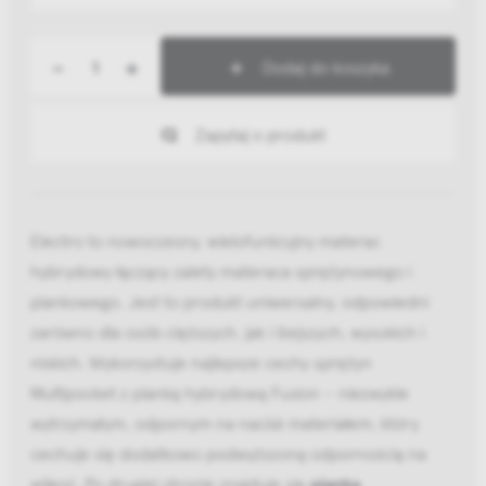
-
+
Dodaj do koszyka
Zapytaj o produkt
Electro to nowoczesny, wielofunkcyjny materac
hybrydowy łączący zalety materaca sprężynowego i
piankowego. Jest to produkt uniwersalny, odpowiedni
zarówno dla osób cięższych, jak i lżejszych, wysokich i
niskich. Wykorzystuje najlepsze cechy sprężyn
Multipocket z pianką hybrydową Fusion – niezwykle
wytrzymałym, odpornym na nacisk materiałem, który
cechuje się dodatkowo podwyższoną odpornością na
wilgoć. Po drugiej stronie znajduje się
pianka