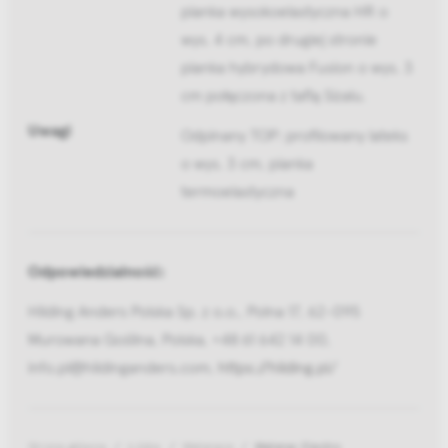
pianka wysokoelastyczna HR o
wys. 4 cm, po drugiej stronie
pianka hybrydowa Fusion o wys. 3
cm połączona z taflą Sizalu.
Uwagi
Odpinany TOP: profilowany lateks
o wys. 3 cm, pianka
termoelastyczna
Odpowiedzialność:
Hilding Anders Polska Sp. z o.o., Polna 17, 62-095
Murowana Goślina, Polska, +48 61 642 14 00,
info.pl@hildinganders.com,
https://hilding.pl/
Strona główna
Łóżka
Materace
Materac Electro