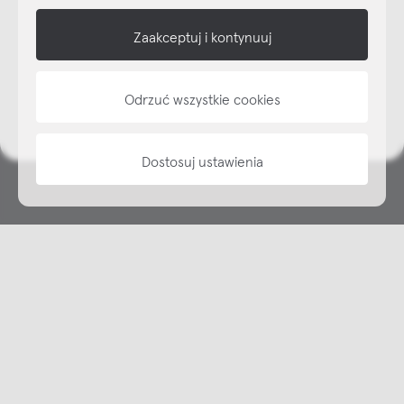
shop online
Zaakceptuj i kontynuuj
NAP
Odrzuć wszystkie cookies
informacje
Dostosuj ustawienia
Copyright © NAP, 2025. All rights reserved
Made with 🫐