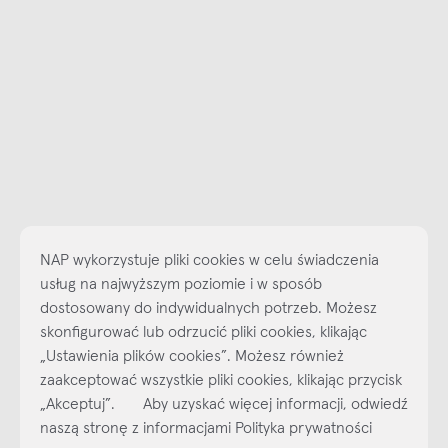
NAP wykorzystuje pliki cookies w celu świadczenia
usług na najwyższym poziomie i w sposób
dostosowany do indywidualnych potrzeb. Możesz
skonfigurować lub odrzucić pliki cookies, klikając
„Ustawienia plików cookies”. Możesz również
Najlepsze inspiracje i promocje na wyciągnięcie ręki, zapisz się już
dzisiaj do naszego cyklicznego newslettera!
zaakceptować wszystkie pliki cookies, klikając przycisk
„Akceptuj”. Aby uzyskać więcej informacji, odwiedź
Subskrybuj
NEWSLETTER
naszą stronę z informacjami Polityka prywatności