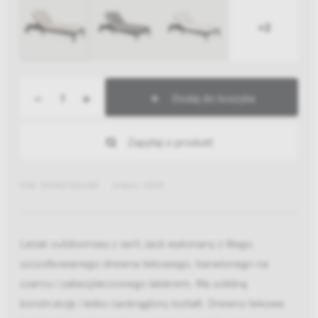
+2
-
+
Dodaj do koszyka
Zapytaj o produkt
EAN: 5404023626387
Indeks: 10343
Leżak outdoorowy z serii Jack wykonany z litego,
szczotkowanego drewna tekowego, barwionego na
czarno i zabezpieczonego lakierem. Ma solidną
konstrukcję i lekko zaokrąglony kształt. Drewno tekowe