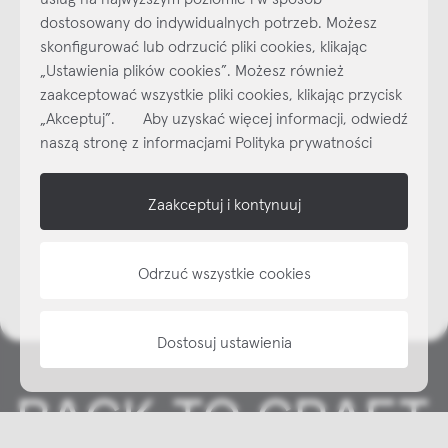
dostosowany do indywidualnych potrzeb. Możesz
skonfigurować lub odrzucić pliki cookies, klikając
Najlepsze inspiracje i promocje na wyciągnięcie ręki, zapisz się już
„Ustawienia plików cookies”. Możesz również
dzisiaj do naszego cyklicznego newslettera!
zaakceptować wszystkie pliki cookies, klikając przycisk
Subskrybuj
NEWSLETTER
„Akceptuj”. Aby uzyskać więcej informacji, odwiedź
naszą stronę z informacjami Polityka prywatności
shop online
Zaakceptuj i kontynuuj
NAP
informacje
Odrzuć wszystkie cookies
Dostosuj ustawienia