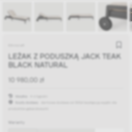
Ethnicraft
LEŻAK Z PODUSZKĄ JACK TEAK
BLACK NATURAL
10 980,00 zł
Wysyłka:
4-6 tygodni
Koszty dostawy:
darmowa dostawa od 300zł
(występują wyjątki dla
produktów gabarytowych)
Warianty