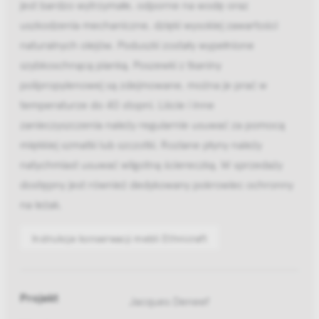
jest bardzo wytrzymałe, odporne na wodę oraz
uszkodzenia mechaniczne, dzięki wysokiej zawartości
naturalnych olejów. Poduszki zostały wypełnione
szybkoschnącą pianką. Poszewki z tkaniny
polipropylenowej są zdejmowane, można je prać w
temperaturze do 40 stopni. Liście i inne
zanieczyszczenia należy regularnie usuwać za pomocą
miękkiej szmatki lub szczotki. Rozlane płyny należy
natychmiast usuwać wilgotną ściereczką. W sprzedaży
dostępny jest również dedykowany pokrowiec ochronny
na leżak.
Instrukcje konserwacji mebli Ethnicraft
Projekt
Jacques Deneef