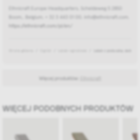
Ethnicraft Europe Headquarters, Scheldeweg 5 2850
Boom,, Belgium, + 32 3 443 01 00, info@ethnicraft.com,
https://ethnicraft.com/pl/en/
Strona główna
Ogród
Leżaki ogrodowe
Leżak z poduszką Jack Teak
Więcej produktów:
Ethnicraft
WIĘCEJ PODOBNYCH PRODUKTÓW