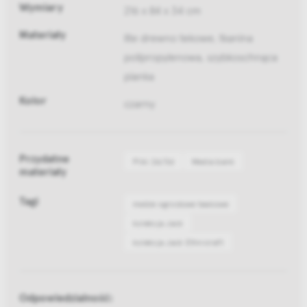
Wymiary
216 x 84 x 34 cm
Materiały
lite drewno tekowe, tkanina
polipropylenowa, szybkoschnąca
pianka
Kolor
czarny
Przydatne
Pliki 2d/3d
Media bank
materiały
Tagi
meble ogrodowe teakowe
kolekcja Jack
kolekcja Jack Ethnicraft
Odpowiedzialność: