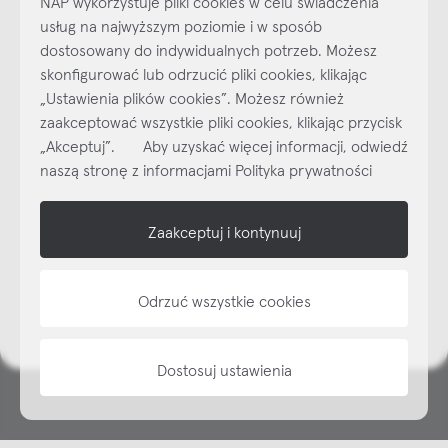
NAP wykorzystuje pliki cookies w celu świadczenia
usług na najwyższym poziomie i w sposób
dostosowany do indywidualnych potrzeb. Możesz
skonfigurować lub odrzucić pliki cookies, klikając
„Ustawienia plików cookies”. Możesz również
Najlepsze inspiracje i promocje na wyciągnięcie ręki, zapisz się już
zaakceptować wszystkie pliki cookies, klikając przycisk
dzisiaj do naszego cyklicznego newslettera!
„Akceptuj”. Aby uzyskać więcej informacji, odwiedź
Subskrybuj
NEWSLETTER
naszą stronę z informacjami Polityka prywatności
shop online
Zaakceptuj i kontynuuj
NAP
Odrzuć wszystkie cookies
informacje
Dostosuj ustawienia