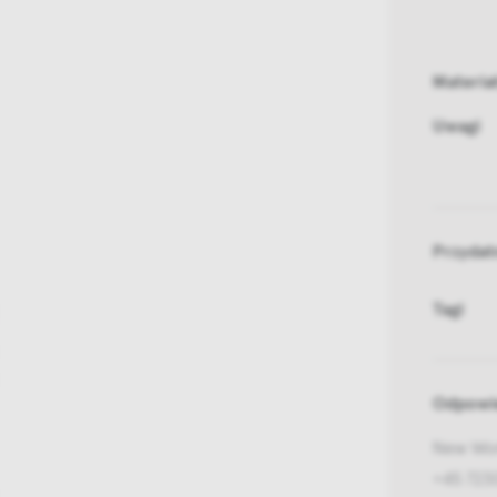
Materia
Uwagi
Przydat
Tagi
Odpowie
New Wor
+45 723