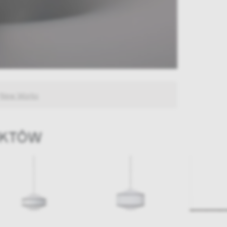
New Works
UKTÓW