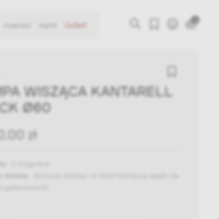
0
nowości
marki
Outlet!
s
PA WISZĄCA KANTARELL
CK Ø60
0,00 zł
ka:
2-4 tygodnie
y dostawy:
darmowa dostawa od 300zł
(występują wyjątki dla
w gabarytowych)