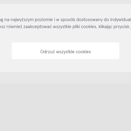
Kontakt
Regulamin
Regulamin voucherów
Pol
sług na najwyższym poziomie i w sposób dostosowany do indywidua
ożesz również zaakceptować wszystkie pliki cookies, klikając przyc
Odrzuć wszystkie cookies