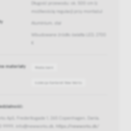
Długość przewodu: ok. 500 cm (z
możliwością regulacji przy montażu)
ły
Aluminium, stal
Wbudowane źródło światła LED, 2700
K
ne materiały
Media bank
kolekcja Kantarell New Works
dzialność:
ks ApS, Frederiksgade 1, 265 Copenhagen, Dania,
0 9999, info@newworks.dk,
https://newworks.dk/