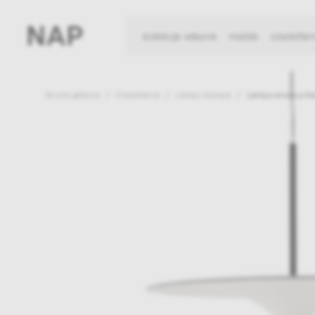
kolekcje własne
meble
oświetlen
Strona główna
Oświetlenie
Lampy wiszące
Lampa wisząca Ka