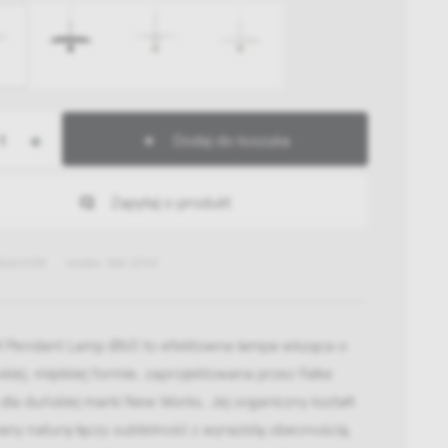
+
Dodaj do koszyka
Zapytaj o produkt
826221105
Indeks: NW 22110
ll Pendant Lamp Ø60 to efektowna lampa wisząca o
skiej, miękkiej formie, zaprojektowana przez Falke
dla duńskiej marki New Works. Jej organiczny kształt
any naturą łączy subtelność z wyrazistą obecnością,