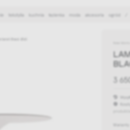
ie
tekstylia
kuchnia
łazienka
moda
akcesoria
ogród
/
ntarell Black Ø60
New Work
LAM
BLA
3 65
Wysył
Koszt
produktó
Warianty