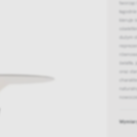
tworząc 
łagodnie
kieruje 
oświetle
dużym s
repreze
równoważ
światła,
oraz st
charakte
naturaln
nowocze
Wymiar