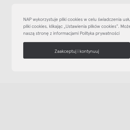
informacje
nasze media
NAP wykorzystuje pliki cookies w celu świadczenia u
pliki cookies, klikając „Ustawienia plików cookies”. M
naszą stronę z informacjami Polityka prywatności
Zaakceptuj i kontynuuj
Copyright © NAP, 2025. All rights reserved
Made with 🫐