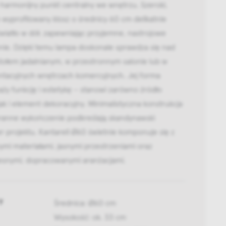
harmonijny punkt centralny we wnętrzu. Szeroki,
 wyprofilowany klosz o średnicy 60 cm delikatnie
światło w dół, zapewniając przyjemne, nastrojowe
nie. Dzięki temu lampa doskonale sprawdza się nad
tołem jadalnianym, w przestronnym salonie lub w
ntacyjnych wnętrzach komercyjnych. Jej forma
y funkcję i estetykę – stanowi zarówno źródło
 jak i element dekoracyjny. Minimalistyczna konstrukcja
aranne wykończenie podkreślają skandynawski
r projektu. Kantarell Ø60 świetnie komponuje się z
ymi materiałami, jasnymi przestrzeniami oraz
snymi, dopracowanymi aranżacjami.
y
Średnica: Ø60 cm
Wysokość: ok. 33 cm