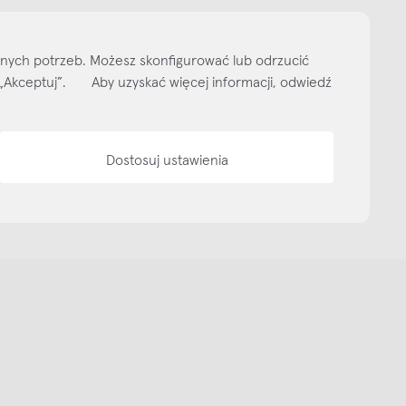
ityka prywatności
Media bank
Warunki sprzedaży
Wzornik tkanin
O nas
lnych potrzeb. Możesz skonfigurować lub odrzucić
isk „Akceptuj”. Aby uzyskać więcej informacji, odwiedź
Dostosuj ustawienia