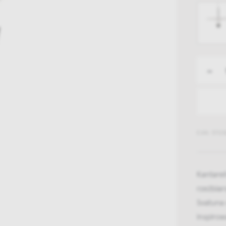
-
EAN: 5712
Kantare
rzeźbiar
Svatuna 
inspirow