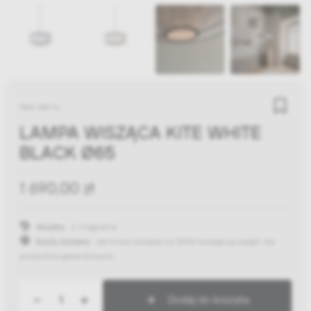
New Works
LAMPA WISZĄCA KITE WHITE
BLACK Ø65
1 690,00 zł
Wysyłka:
2-4 tygodnie
Koszty dostawy:
darmowa dostawa od 300zł
(występują wyjątki dla
produktów gabarytowych)
-
+
Dodaj do koszyka