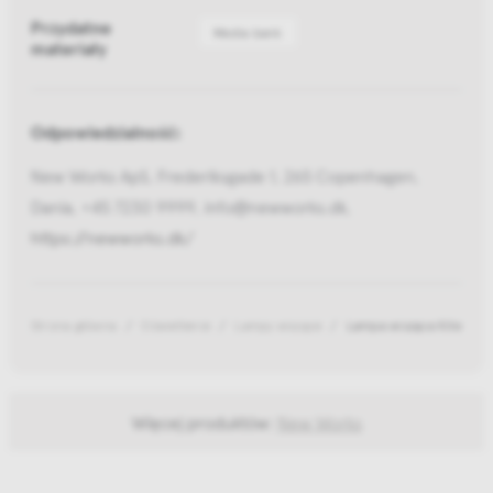
Przydatne
Media bank
materiały
Odpowiedzialność:
New Works ApS, Frederiksgade 1, 265 Copenhagen,
Dania, +45 7230 9999, info@newworks.dk,
https://newworks.dk/
Strona główna
Oświetlenie
Lampy wiszące
Lampa wisząca Kite Whit
Więcej produktów:
New Works