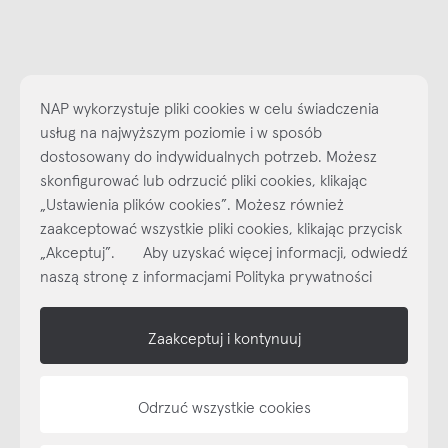
NAP wykorzystuje pliki cookies w celu świadczenia
usług na najwyższym poziomie i w sposób
dostosowany do indywidualnych potrzeb. Możesz
skonfigurować lub odrzucić pliki cookies, klikając
„Ustawienia plików cookies”. Możesz również
Najlepsze inspiracje i promocje na wyciągnięcie ręki, zapisz się już
zaakceptować wszystkie pliki cookies, klikając przycisk
dzisiaj do naszego cyklicznego newslettera!
„Akceptuj”. Aby uzyskać więcej informacji, odwiedź
Subskrybuj
NEWSLETTER
naszą stronę z informacjami Polityka prywatności
shop online
Zaakceptuj i kontynuuj
NAP
Odrzuć wszystkie cookies
informacje