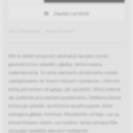
Zapytaj o produkt
EAN: 5712826231203
Indeks: NW 23120
Kite to dzieło proporcji i abstrakcji, łączące czyste i
geometryczne sylwetki z gładką, teksturowaną
materialnością. Te same elementy strukturalne zostały
zaadaptowane do trzech różnych rozmiarów, z których
każdy jest echem drugiego, jak opowieść, która zmienia
się subtelnie przy każdym powtórzeniu. Delikatna taśma
konturuje sylwetki, techniczne wyrafinowanie, które
wzbogaca głębię i kontrast. Niezależnie od tego, czy są
prezentowane razem, czy osobno, lampy wiszące Kite
służą jako świetlisty element rzeźbiarski.