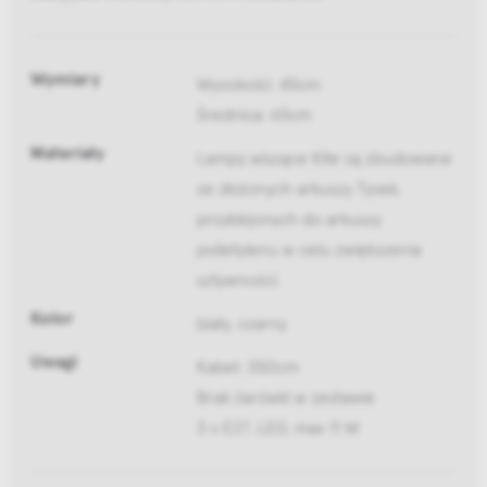
Wymiary
Wysokość: 45cm
Średnica: 65cm
Materiały
Lampy wiszące Kite są zbudowane
ze złożonych arkuszy Tyvek,
przyklejonych do arkuszy
polietylenu w celu zwiększenia
sztywności.
Kolor
biały, czarny
Uwagi
Kabel: 350cm
Brak żarówki w zestawie
3 x E27, LED, max 11 W