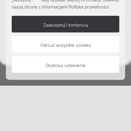
Subskrybuj
NEWSLETTER
naszą stronę z informacjami Polityka prywatności
shop online
Zaakceptuj i kontynuuj
NAP
Odrzuć wszystkie cookies
informacje
Dostosuj ustawienia