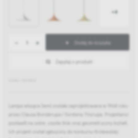
+4
-
+
Dodaj do koszyka
Zapytaj o produkt
Indeks: 10015246
Lampa wisząca Semi została zaprojektowana w 1968 roku
przez Clausa Bonderupa i Torstena Thorupa. Projektanci
postawili na ostre, czyste linie oraz geometryczny kształt.
Ich projekt został zgłoszony do konkursu Królewskiej