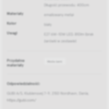
Długość przewodu: 400cm
Materiały
emaliowany metal
Kolor
biały
Uwagi
E27 6W-10W LED, 810lm (brak
żarówki w zestawie)
Przydatne
Media bank
materiały
Odpowiedzialność:
GUBI A/S, Klubiensvej 7-9, 2150 Nordhavn, Dania,
https://gubi.com/