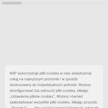
NAP wykorzystuje pliki cookies w celu świadczenia
usług na najwyższym poziomie i w sposób
dostosowany do indywidualnych potrzeb. Możesz
skonfigurować lub odrzucić pliki cookies, klikając
„Ustawienia plików cookies”. Możesz również
Najlepsze inspiracje i promocje na wyciągnięcie ręki, zapisz się już
zaakceptować wszystkie pliki cookies, klikając przycisk
dzisiaj do naszego cyklicznego newslettera!
„Akceptuj”. Aby uzyskać więcej informacji, odwiedź