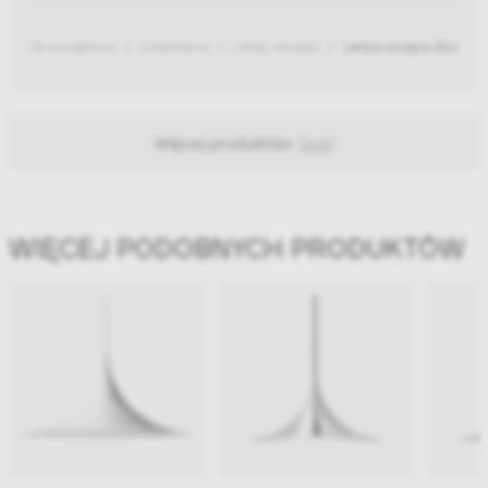
Strona główna
Oświetlenie
Lampy wiszące
Lampa wisząca 30cm Se
Więcej produktów:
Gubi
WIĘCEJ PODOBNYCH PRODUKTÓW