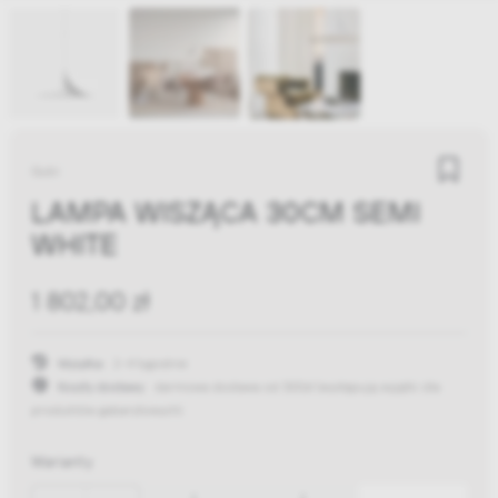
Gubi
LAMPA WISZĄCA 30CM SEMI
WHITE
1 802,00 zł
Wysyłka:
2-4 tygodnie
Koszty dostawy:
darmowa dostawa od 300zł
(występują wyjątki dla
produktów gabarytowych)
Warianty