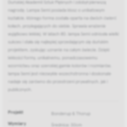
Duńskiej Akademii Sztuk Pięknych i zdobył pierwszą
nagrodę. Lampa Semi posiada klosz o unikatowym
kształcie, którego forma została oparta na dwóch ćwierć
kołach, przylegających do siebie. Sprawia wrażenie
wyjątkowo lekkiej. W latach 80. lampa Semi odniosła wielki
sukces i stała się najlepiej sprzedającym się duńskim
projektem, zyskując uznanie na całym świecie. Dzięki
lekkości formy, unikalnemu, ponadczasowemu
wzornictwu oraz szerokiej gamie kolorów i rozmiarów,
lampa Semi jest niezwykle wszechstronna i doskonale
nadaje się zarówno do przestrzeni prywatnych, jak i
publicznych.
Projekt
Bonderup & Thorup
Wymiary
Średnica: 30cm