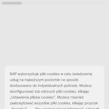
NAP wykorzystuje pliki cookies w celu świadczenia
usług na najwyższym poziomie i w sposób
dostosowany do indywidualnych potrzeb. Możesz
skonfigurować lub odrzucić pliki cookies, klikając
„Ustawienia plików cookies”. Możesz również
Najlepsze inspiracje i promocje na wyciągnięcie ręki, zapisz się już
zaakceptować wszystkie pliki cookies, klikając przycisk
dzisiaj do naszego cyklicznego newslettera!
„Akceptuj”. Aby uzyskać więcej informacji, odwiedź