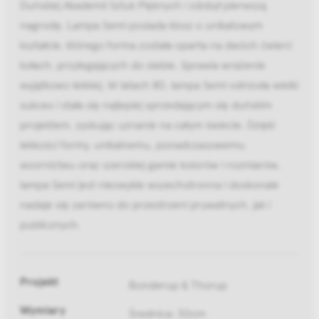
Duńskiej Akademii Sztuk Pięknych i zdobył pierwszą
nagrodę. Lampa Semi posiada klosz o unikatowym
kształcie, którego forma została oparta na dwóch ćwierć
kołach, przylegających do siebie. Sprawia wrażenie
wyjątkowo lekkiej. W latach 80. lampa Semi odniosła wielki
sukces i stała się najlepiej sprzedającym się duńskim
projektem, zyskując uznanie na całym świecie. Dzięki
lekkości formy, unikalnemu, ponadczasowemu
wzornictwu oraz szerokiej gamie kolorów i rozmiarów,
lampa Semi jest niezwykle wszechstronna i doskonale
nadaje się zarówno do przestrzeni prywatnych, jak i
publicznych.
Projekt
Bonderup & Thorup
Wymiary
Średnica: 30cm