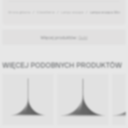
Strona główna
Oświetlenie
Lampy wiszące
Lampa wisząca 30cm Sem
Więcej produktów:
Gubi
WIĘCEJ PODOBNYCH PRODUKTÓW