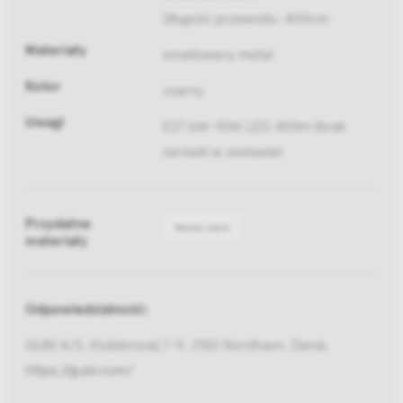
Długość przewodu: 400cm
Materiały
emaliowany metal
Kolor
czarny
Uwagi
E27 6W-10W LED, 810lm (brak
żarówki w zestawie)
Przydatne
Media bank
materiały
Odpowiedzialność:
GUBI A/S, Klubiensvej 7-9, 2150 Nordhavn, Dania,
https://gubi.com/