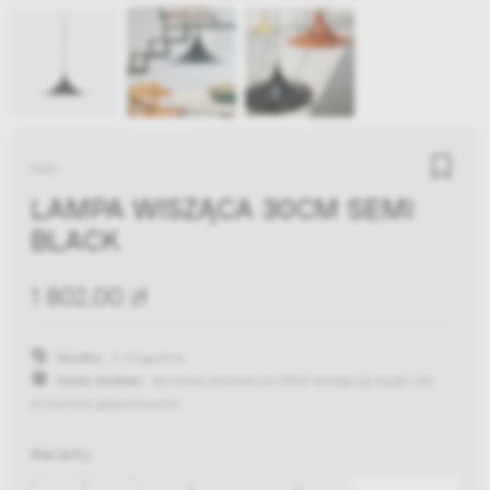
Gubi
LAMPA WISZĄCA 30CM SEMI
BLACK
1 802,00 zł
Wysyłka:
2-4 tygodnie
Koszty dostawy:
darmowa dostawa od 300zł
(występują wyjątki dla
produktów gabarytowych)
Warianty