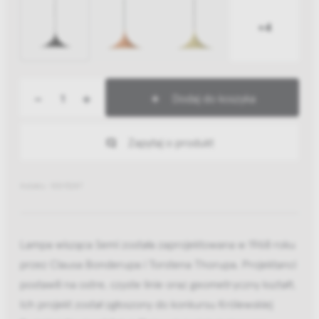
+4
-
+
Dodaj do koszyka
Zapytaj o produkt
Indeks: 10015247
Lampa wisząca Semi została zaprojektowana w 1968 roku
przez Clausa Bonderupa i Torstena Thorupa. Projektanci
postawili na ostre, czyste linie oraz geometryczny kształt.
Ich projekt został zgłoszony do konkursu Królewskiej