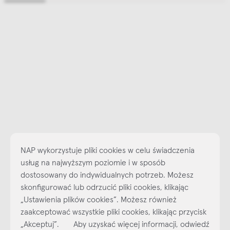
NAP wykorzystuje pliki cookies w celu świadczenia
usług na najwyższym poziomie i w sposób
dostosowany do indywidualnych potrzeb. Możesz
skonfigurować lub odrzucić pliki cookies, klikając
„Ustawienia plików cookies”. Możesz również
Najlepsze inspiracje i promocje na wyciągnięcie ręki, zapisz się już
zaakceptować wszystkie pliki cookies, klikając przycisk
dzisiaj do naszego cyklicznego newslettera!
„Akceptuj”. Aby uzyskać więcej informacji, odwiedź
Subskrybuj
NEWSLETTER