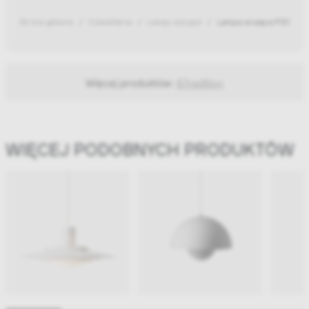
Strona główna
Oświetlenie
Lampy wiszące
Lampa wisząca P376 KF1 
Więcej produktów:
&Tradition
WIĘCEJ PODOBNYCH PRODUKTÓW