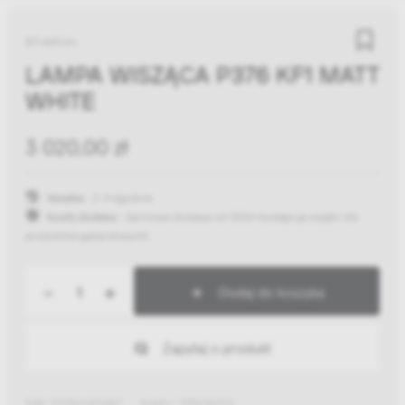
&Tradition
LAMPA WISZĄCA P376 KF1 MATT
WHITE
3 020,00 zł
Wysyłka:
2-4 tygodnie
Koszty dostawy:
darmowa dostawa od 300zł
(występują wyjątki dla
produktów gabarytowych)
-
+
Dodaj do koszyka
Zapytaj o produkt
EAN: 5709262013821
Indeks: 133103A220