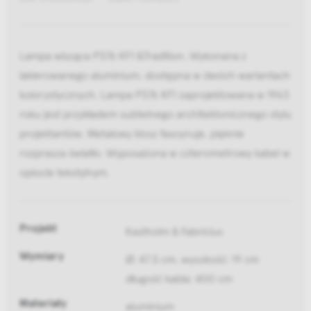
Lampa wisząca P376 KF1 &Tradition. Wykonana z
lakierowanego aluminium, dostępna w dwóch wariantach
kolorystycznych. Lampa P376 KF1 zaprojektowana w 1963
roku jest przykładem subtelnego architektonicznego stylu
projektantów. Metalowy klosz fascynuje, pięknie
rozprasza światło. Wyposażona w czterometrowy kabel w
oplocie tekstylnym.
Projekt
Kastholm & Fabricius
Wymiary
Ø: 47.5 cm, wysokość: 19 cm
długość kabla: 400 cm
Materiały
aluminium