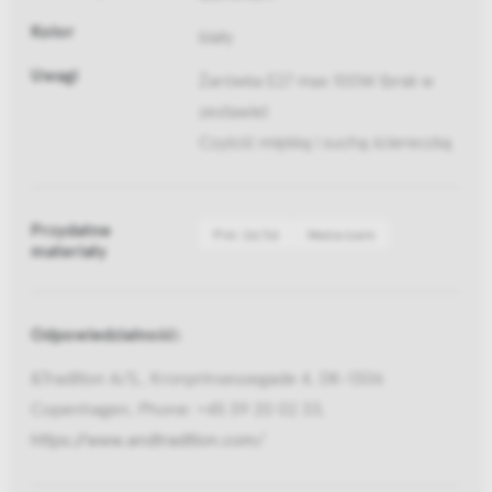
Kolor
biały
Uwagi
Żarówka E27 max 100W (brak w
zestawie)
Czyścić miękką i suchą ściereczką
Przydatne
Pliki 2d/3d
Media bank
materiały
Odpowiedzialność:
&Tradition A/S,, Kronprinsessegade 4, DK-1306
Copenhagen, Phone: +45 39 20 02 33,
https://www.andtradition.com/