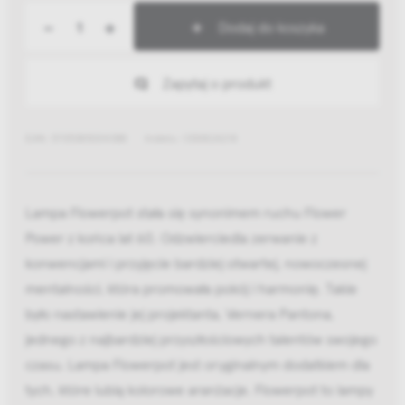
-
+
Dodaj do koszyka
Zapytaj o produkt
EAN: 5705385004388
Indeks: 133082A218
Lampa Flowerpot stała się synonimem ruchu Flower
Power z końca lat 60. Odzwierciedla zerwanie z
konwencjami i przyjęcie bardziej otwartej, nowoczesnej
mentalności, która promowała pokój i harmonię. Takie
było nastawienie jej projektanta, Vernera Pantona,
jednego z najbardziej przyszłościowych talentów swojego
czasu. Lampa Flowerpot jest oryginalnym dodatkiem dla
tych, które lubią kolorowe aranżacje. Flowerpot to lampy