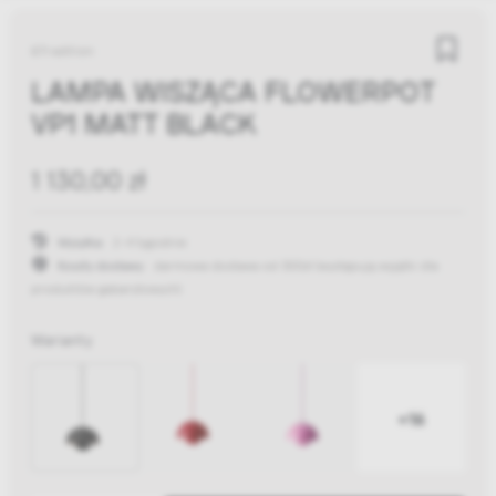
&Tradition
LAMPA WISZĄCA FLOWERPOT
VP1 MATT BLACK
1 130,00 zł
Wysyłka:
2-4 tygodnie
Koszty dostawy:
darmowa dostawa od 300zł
(występują wyjątki dla
produktów gabarytowych)
Warianty
+16