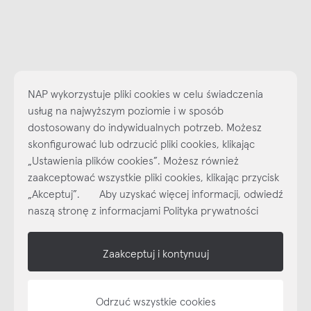
NAP wykorzystuje pliki cookies w celu świadczenia
usług na najwyższym poziomie i w sposób
dostosowany do indywidualnych potrzeb. Możesz
skonfigurować lub odrzucić pliki cookies, klikając
„Ustawienia plików cookies”. Możesz również
Najlepsze inspiracje i promocje na wyciągnięcie ręki, zapisz się już
zaakceptować wszystkie pliki cookies, klikając przycisk
dzisiaj do naszego cyklicznego newslettera!
„Akceptuj”. Aby uzyskać więcej informacji, odwiedź
Subskrybuj
NEWSLETTER
naszą stronę z informacjami Polityka prywatności
shop online
Zaakceptuj i kontynuuj
NAP
Odrzuć wszystkie cookies
informacje