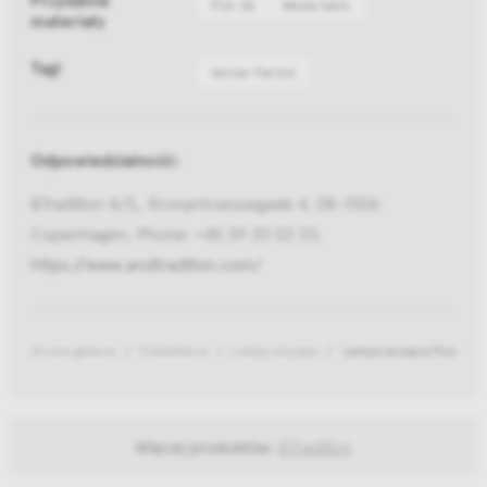
Pliki 3d
Media bank
materiały
Tagi
Verner Panton
Odpowiedzialność:
&Tradition A/S,, Kronprinsessegade 4, DK-1306
Copenhagen, Phone: +45 39 20 02 33,
https://www.andtradition.com/
Strona główna
Oświetlenie
Lampy wiszące
Lampa wisząca Flowerpot
Więcej produktów:
&Tradition