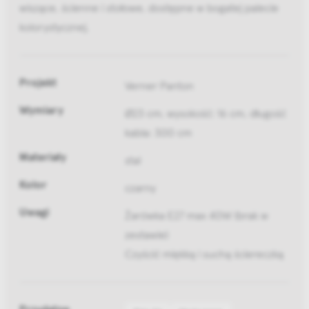
wiszące, ścienne i stołowe, dostępne w bogatej palecie
kolorystycznej.
Projekt
Verner Panton
Wymiary
Ø23 cm, wysokość: 16 cm, długość
kabla: 300 cm
Materiały
stal
Kolor
czarny
Uwagi
Żarówka E27 max 40W (brak w
zestawie)
Czyścić miękką i suchą ściereczką
Przydatne