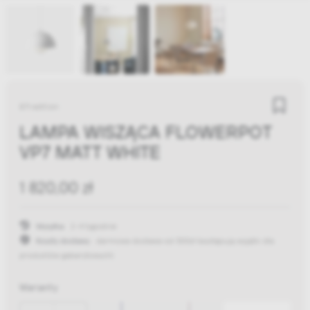
&Tradition
LAMPA WISZĄCA FLOWERPOT
VP7 MATT WHITE
1 820,00 zł
Wysyłka:
2-4 tygodnie
Koszty dostawy:
darmowa dostawa od 300zł
(występują wyjątki dla
produktów gabarytowych)
Warianty