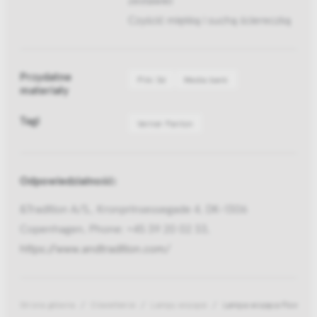
Czyścić miękką i suchą ściereczką
Przydatne
Pliki 3d
Media bank
materiały
Tagi
Verner Panton
Odpowiedzialność:
&Tradition A/S,, Kronprinsessegade 4, DK-1306
Copenhagen, Phone: +45 39 20 02 33,
https://www.andtradition.com/
Strona główna
Oświetlenie
Lampy wiszące
Lampa wisząca Flowerpo