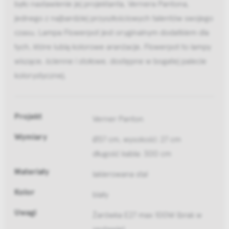
było nastawienie jej projektanta, Vernera Pantona,
jednego z najbardziej przyszłościowych talentów swojego
czasu. Lampa Flowerpot jest oryginalnym dodatkiem dla
tych, które lubią kolorowe aranżacje. Flowerpot to lampy
wiszące, ścienne i stołowe, dostępne w bogatej palecie
kolorystycznej.
Projekt
Verner Panton
Wymiary
Ø37 cm, wysokość: 27 cm
długość kabla: 300 cm
Materiały
lakierowana stal
Kolor
biały
Uwagi
Żarówka E27 max 100W (brak w
zestawie)