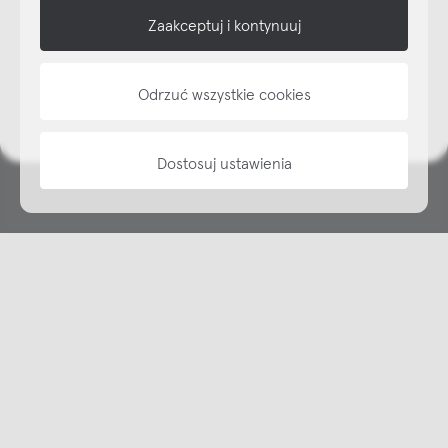
shop online
Zaakceptuj i kontynuuj
NAP
Odrzuć wszystkie cookies
informacje
Dostosuj ustawienia
Copyright © NAP, 2025. All rights reserved
Made with 🫐