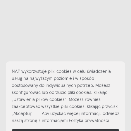
NAP wykorzystuje pliki cookies w celu świadczenia
usług na najwyższym poziomie i w sposób
dostosowany do indywidualnych potrzeb. Możesz
skonfigurować lub odrzucić pliki cookies, klikając
„Ustawienia plików cookies”. Możesz również
Najlepsze inspiracje i promocje na wyciągnięcie ręki, zapisz się już
zaakceptować wszystkie pliki cookies, klikając przycisk
dzisiaj do naszego cyklicznego newslettera!
„Akceptuj”. Aby uzyskać więcej informacji, odwiedź
Subskrybuj
NEWSLETTER
naszą stronę z informacjami Polityka prywatności