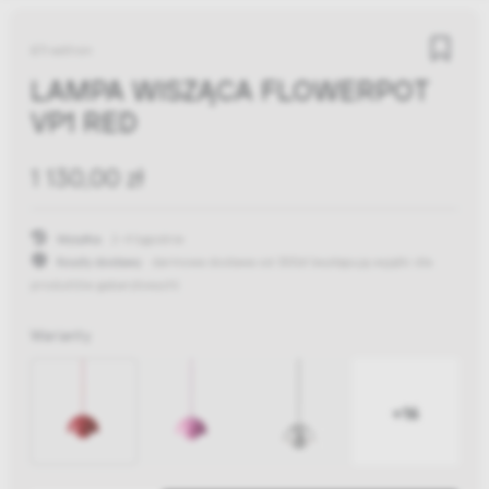
&Tradition
LAMPA WISZĄCA FLOWERPOT
VP1 RED
1 130,00 zł
Wysyłka:
2-4 tygodnie
Koszty dostawy:
darmowa dostawa od 300zł
(występują wyjątki dla
produktów gabarytowych)
Warianty
+16