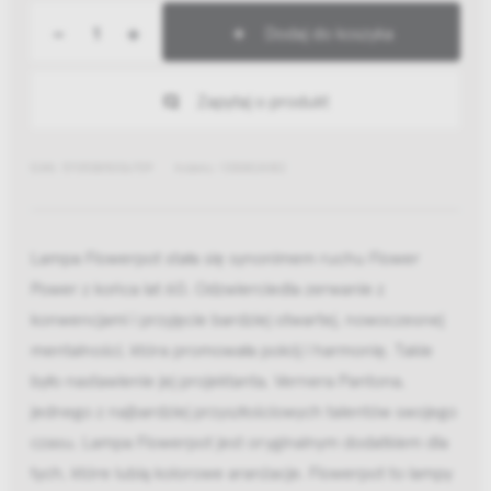
-
+
Dodaj do koszyka
Zapytaj o produkt
EAN: 5705385036709
Indeks: 133082A182
Lampa Flowerpot stała się synonimem ruchu Flower
Power z końca lat 60. Odzwierciedla zerwanie z
konwencjami i przyjęcie bardziej otwartej, nowoczesnej
mentalności, która promowała pokój i harmonię. Takie
było nastawienie jej projektanta, Vernera Pantona,
jednego z najbardziej przyszłościowych talentów swojego
czasu. Lampa Flowerpot jest oryginalnym dodatkiem dla
tych, które lubią kolorowe aranżacje. Flowerpot to lampy