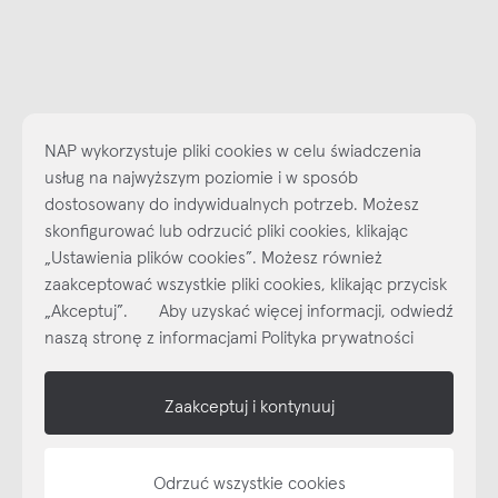
NAP wykorzystuje pliki cookies w celu świadczenia
usług na najwyższym poziomie i w sposób
dostosowany do indywidualnych potrzeb. Możesz
skonfigurować lub odrzucić pliki cookies, klikając
„Ustawienia plików cookies”. Możesz również
Najlepsze inspiracje i promocje na wyciągnięcie ręki, zapisz się już
dzisiaj do naszego cyklicznego newslettera!
zaakceptować wszystkie pliki cookies, klikając przycisk
„Akceptuj”. Aby uzyskać więcej informacji, odwiedź
Subskrybuj
NEWSLETTER
naszą stronę z informacjami Polityka prywatności
shop online
Zaakceptuj i kontynuuj
NAP
Odrzuć wszystkie cookies
informacje