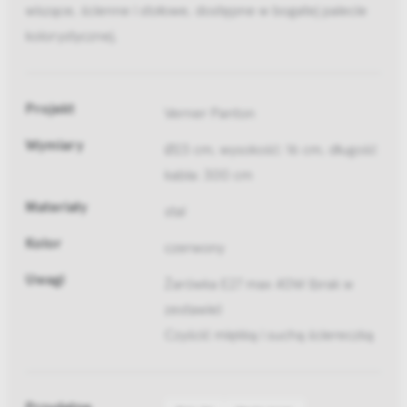
wiszące, ścienne i stołowe, dostępne w bogatej palecie
kolorystycznej.
Projekt
Verner Panton
Wymiary
Ø23 cm, wysokość: 16 cm, długość
kabla: 300 cm
Materiały
stal
Kolor
czerwony
Uwagi
Żarówka E27 max 40W (brak w
zestawie)
Czyścić miękką i suchą ściereczką
Przydatne