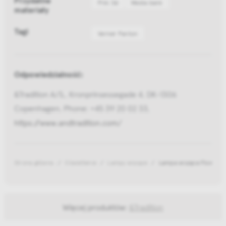
Pliki 3d
Media bank
materiały
Tagi
Verner Panton
Odpowiedzialność:
&Tradition A/S,, Kronprinsessegade 4, DK-1306
Copenhagen, Phone: +45 39 20 02 33,
https://www.andtradition.com/
Strona główna
Oświetlenie
Lampy wiszące
Lampa wisząca Flowerpo
Więcej produktów:
&Tradition