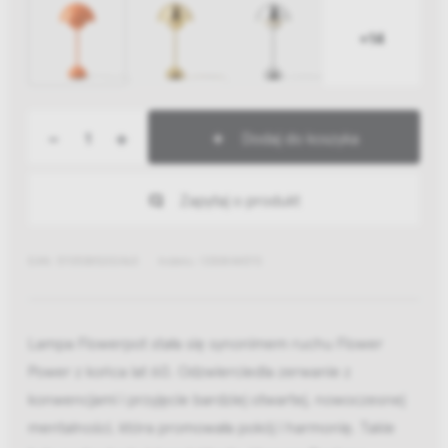
+14
-
+
Dodaj do koszyka
Zapytaj o produkt
EAN: 5705385202463
Indeks: 133084A570
Lampa Flowerpot stała się synonimem ruchu Flower
Power z końca lat 60. Odzwierciedla zerwanie z
konwencjami i przyjęcie bardziej otwartej, nowoczesnej
mentalności, która promowała pokój i harmonię. Takie