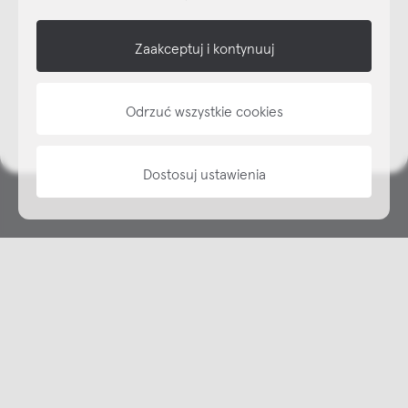
shop online
Zaakceptuj i kontynuuj
NAP
Odrzuć wszystkie cookies
informacje
Dostosuj ustawienia
Copyright © NAP, 2025. All rights reserved
Made with 🫐