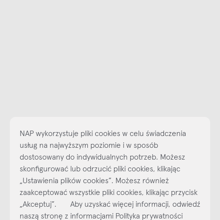
NAP wykorzystuje pliki cookies w celu świadczenia
usług na najwyższym poziomie i w sposób
dostosowany do indywidualnych potrzeb. Możesz
skonfigurować lub odrzucić pliki cookies, klikając
„Ustawienia plików cookies”. Możesz również
Najlepsze inspiracje i promocje na wyciągnięcie ręki, zapisz się już
zaakceptować wszystkie pliki cookies, klikając przycisk
dzisiaj do naszego cyklicznego newslettera!
„Akceptuj”. Aby uzyskać więcej informacji, odwiedź
Subskrybuj
NEWSLETTER
naszą stronę z informacjami Polityka prywatności