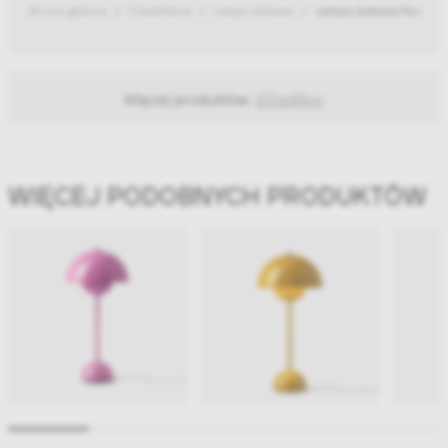
Strona główna
Oświetlenie
Lampy stołowe
Lampa stołowa Flowerpo
Więcej produktów:
&Tradition
WIĘCEJ PODOBNYCH PRODUKTÓW