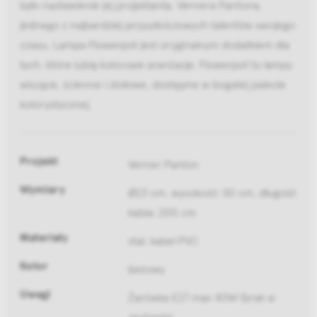
było nastawienie jej projektanta, Vernera Pantona,
jednego z najbardziej przyszłościowych talentów swojego
czasu. Lampa Flowerpot jest oryginalnym dodatkiem dla
tych, które lubią kolorowe aranżacje. Flowerpot to lampy
wiszące, ścienne i stołowe, dostępne w bogatej palecie
kolorystycznej.
Projekt
Verner Panton
Wymiary
Ø23 cm, wysokość: 50 cm, długość
kabla: 200 cm
Materiały
stal, kabel PVC
Kolor
beżowy
Uwagi
Żarówka E27 max 40W (brak w
zestawie)