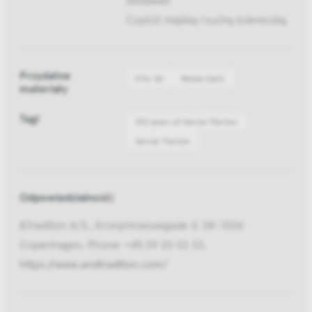
Czyścić miękką i suchą ściereczką
Przydatne
Pliki 3d
Media bank
materiały
Tagi
100 years of Verner Panton
Verner Panton
Odpowiedzialność:
&Tradition A/S,, Kronprinsessegade 4, DK-1306
Copenhagen, Phone: +45 39 20 02 33,
https://www.andtradition.com/