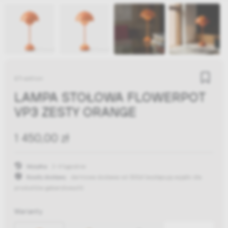
&Tradition
LAMPA STOŁOWA FLOWERPOT
VP3 ZESTY ORANGE
1 450,00 zł
Wysyłka:
2-4 tygodnie
Koszty dostawy:
darmowa dostawa od 300zł
(występują wyjątki dla
produktów gabarytowych)
Warianty