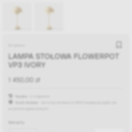
&Tradition
LAMPA STOŁOWA FLOWERPOT
VP3 IVORY
1 450,00 zł
Wysyłka:
2-4 tygodnie
Koszty dostawy:
darmowa dostawa od 300zł
(występują wyjątki dla
produktów gabarytowych)
Warianty