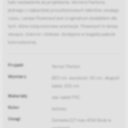
było nastawienie jej projektanta, Vernera Pantona,
jednego z najbardziej przyszłościowych talentów swojego
czasu. Lampa Flowerpot jest oryginalnym dodatkiem dla
tych, które lubią kolorowe aranżacje. Flowerpot to lampy
wiszące, ścienne i stołowe, dostępne w bogatej palecie
kolorystycznej.
Projekt
Verner Panton
Wymiary
Ø23 cm, wysokość: 50 cm, długość
kabla: 200 cm
Materiały
stal, kabel PVC
Kolor
beżowy
Uwagi
Żarówka E27 max 40W (brak w
zestawie)