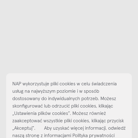
NAP wykorzystuje pliki cookies w celu świadczenia
usług na najwyższym poziomie i w sposób
dostosowany do indywidualnych potrzeb. Możesz
skonfigurować lub odrzucić pliki cookies, klikając
„Ustawienia plików cookies”. Możesz również
Najlepsze inspiracje i promocje na wyciągnięcie ręki, zapisz się już
zaakceptować wszystkie pliki cookies, klikając przycisk
dzisiaj do naszego cyklicznego newslettera!
„Akceptuj”. Aby uzyskać więcej informacji, odwiedź
Subskrybuj
NEWSLETTER
naszą stronę z informacjami Polityka prywatności