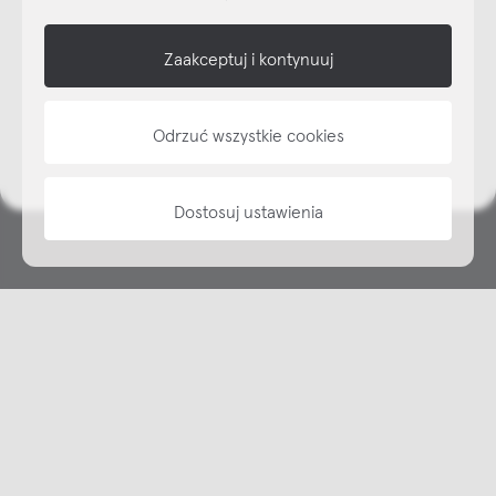
shop online
Zaakceptuj i kontynuuj
NAP
Odrzuć wszystkie cookies
informacje
Dostosuj ustawienia
Copyright © NAP, 2025. All rights reserved
Made with 🫐