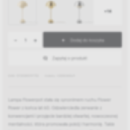
+14
-
+
Dodaj do koszyka
Zapytaj o produkt
EAN: 5705385197752
Indeks: 133084A569
Lampa Flowerpot stała się synonimem ruchu Flower
Power z końca lat 60. Odzwierciedla zerwanie z
konwencjami i przyjęcie bardziej otwartej, nowoczesnej
mentalności, która promowała pokój i harmonię. Takie