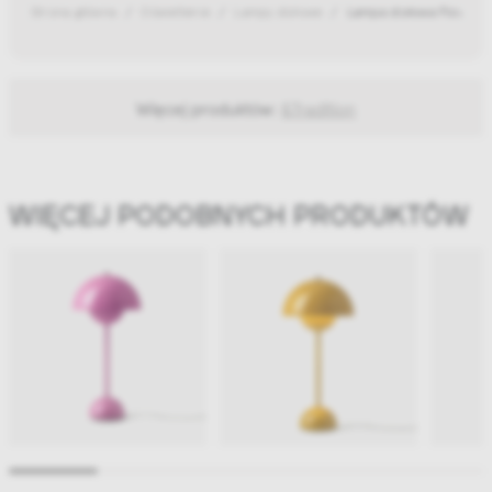
Strona główna
Oświetlenie
Lampy stołowe
Lampa stołowa Flowerpo
Więcej produktów:
&Tradition
WIĘCEJ PODOBNYCH PRODUKTÓW