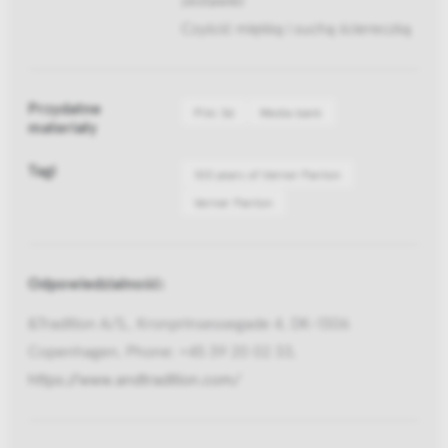
Czyścić miękką i suchą ściereczką
Przydatne
Pliki 3d
Media bank
materiały
Tagi
100 years of Verner Panton
Verner Panton
Odpowiedzialność:
&Tradition A/S,, Kronprinsessegade 4, DK-1306
Copenhagen, Phone: +45 39 20 02 33,
https://www.andtradition.com/