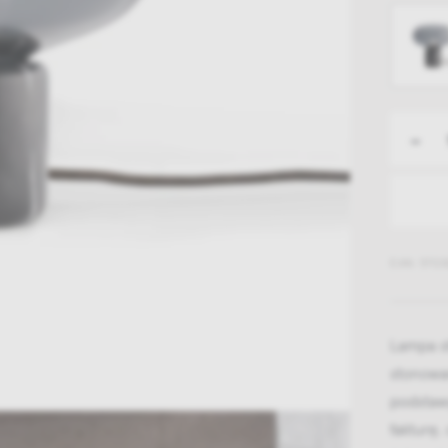
-
EAN: 5712
Lampa s
stonowan
podstawy
fakturę,