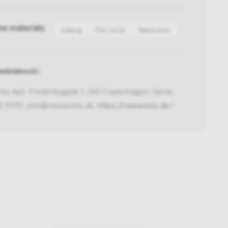
ne materiały
Katalog
Pliki 2d/3d
Media bank
dzialność:
ks ApS, Frederiksgade 1, 265 Copenhagen, Dania,
0 9999, info@newworks.dk,
https://newworks.dk/