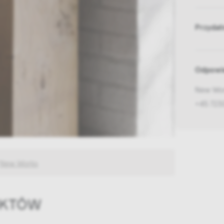
Przydat
Odpowie
New Wor
+45 723
New Works
UKTÓW