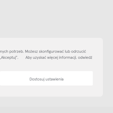
Subskrybuj
NEWSLETTER
 do naszego cyklicznego newslettera!
on-pt: 9.00-17.00
tel. 502 264 081
tel. 500 008 185
online@nap.com.pl
narne
Showroom NAP Żoliborz
NAP contract
NAP magazine
NAP studio
ityka prywatności
Media bank
Warunki sprzedaży
Wzornik tkanin
O nas
lnych potrzeb. Możesz skonfigurować lub odrzucić
isk „Akceptuj”. Aby uzyskać więcej informacji, odwiedź
Dostosuj ustawienia