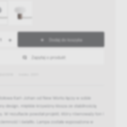
+
Dodaj do koszyka
Zapytaj o produkt
826203118
Indeks: 20311
tołowa Karl-Johan od New Works łączy w sobie
y design, miękkie krzywizny klosza ze stabilnością
. W rezultacie powstał projekt, który równoważy ton i
 ciemność i światło. Lampa została wyposażona w