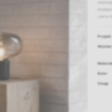
ściemnia
Dostępna
czarny m
Projekt
Wymiar
Materia
Kolor
Uwagi