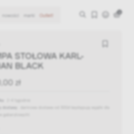
0
nowości
marki
Outlet!
s
PA STOŁOWA KARL-
AN BLACK
0,00 zł
ka:
2-4 tygodnie
y dostawy:
darmowa dostawa od 300zł
(występują wyjątki dla
w gabarytowych)