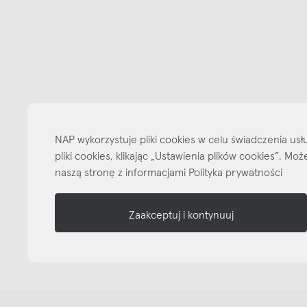
Bądźmy w kontakcie
N
shop online
NAP
informacje
nasze media
NAP wykorzystuje pliki cookies w celu świadczenia u
pliki cookies, klikając „Ustawienia plików cookies”. M
naszą stronę z informacjami Polityka prywatności
Zaakceptuj i kontynuuj
Copyright © NAP, 2025. All rights reserved
Made with 🫐