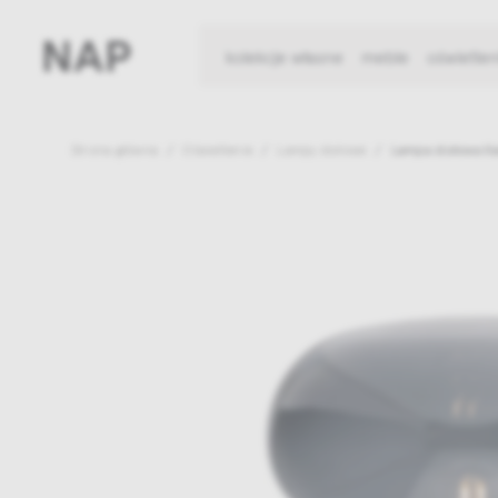
kolekcje własne
meble
oświetlen
Strona główna
Oświetlenie
Lampy stołowe
Lampa stołowa Ka