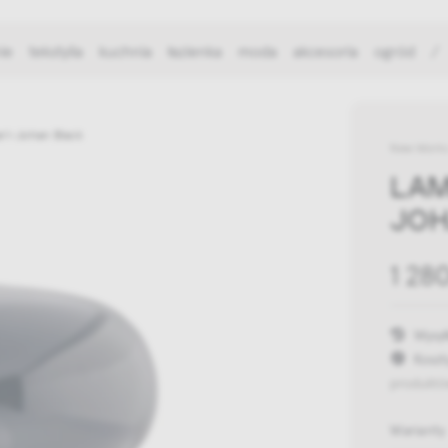
ie
tekstylia
kuchnia
łazienka
moda
akcesoria
ogród
/
rl-Johan Black
New Work
LAM
JOH
1 28
Wysył
Koszt
produktó
Warianty