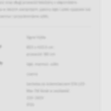
cz oraz długi przewód tekstylny z włącznikiem.
 w dwóch wariantach: palony dąb i szkło opalowe lub
armur i przyciemniane szkło.
Signe Hytte
y
Ø23 x H23,5 cm
przewód: 180 cm
ły
dąb, marmur, szkło
czarny
żarówka ze ściemniaczem E14 LED
Max 7W (brak w zestawie)
220-240V
IP20