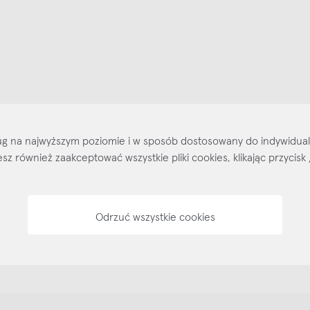
ajlepsze inspiracje i promocje na wyciągnięcie ręki, zapisz się już dzisiaj
p
Salony stacjo
Kontakt
Regulamin
Regulamin voucherów
Pol
sług na najwyższym poziomie i w sposób dostosowany do indywidua
ożesz również zaakceptować wszystkie pliki cookies, klikając przyc
Odrzuć wszystkie cookies