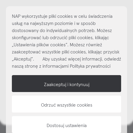
NAP wykorzystuje pliki cookies w celu świadczenia
usług na najwyższym poziomie i w sposób
dostosowany do indywidualnych potrzeb. Możesz
skonfigurować lub odrzucić pliki cookies, klikając
„Ustawienia plików cookies”. Możesz również
Najlepsze inspiracje i promocje na wyciągnięcie ręki, zapisz się już
dzisiaj do naszego cyklicznego newslettera!
zaakceptować wszystkie pliki cookies, klikając przycisk
„Akceptuj”. Aby uzyskać więcej informacji, odwiedź
Subskrybuj
NEWSLETTER
naszą stronę z informacjami Polityka prywatności
shop online
Zaakceptuj i kontynuuj
NAP
Odrzuć wszystkie cookies
informacje
Dostosuj ustawienia