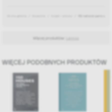
Strona główna
Akcesoria
Książki i albumy
150 national parks you ne
Więcej produktów:
Lannoo
WIĘCEJ PODOBNYCH PRODUKTÓW