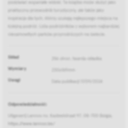
podziwiać wspaniałe widoki. Ta książka może służyć jako
praktyczny przewodnik turystyczny, ale także jako
inspiracja dla tych, którzy szukają najlepszego miejsca na
kolejną podróż. Lista podróżników z wyborem najbardziej
niesamowitych parków przyrodniczych na świecie.
Skład
256 stron, twarda okładka
Wymiary
230x169mm
Uwagi
Data publikacji 17/09/2024
Odpowiedzialność:
Uitgeverij Lannoo nv, Kasteelstraat 97, 08-700 Belgia,
https://www.lannoo.be/