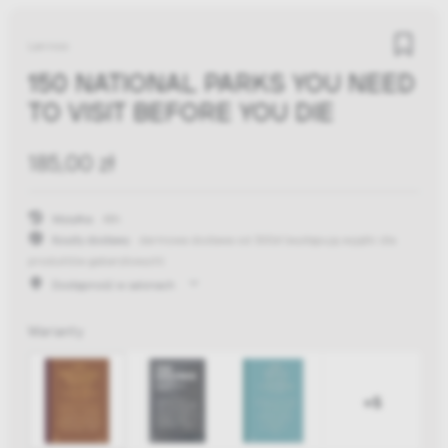
Lannoo
150 NATIONAL PARKS YOU NEED
TO VISIT BEFORE YOU DIE
185,00 zł
Wysyłka:
48h
Koszty dostawy:
darmowa dostawa od 300zł
(występują wyjątki dla
produktów gabarytowych)
Dostępność w salonach
Warianty
+5