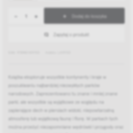
-
+
Dodaj do koszyka
Zapytaj o produkt
EAN: 9789401419703
Indeks: LA19703
Książka eksploruje wszystkie kontynenty i kraje w
poszukiwaniu najbardziej niezwykłych parków
narodowych. Zaprezentowano tu znane i mniej znane
parki, ale wszystkie są wyjątkowe ze względu na
zapierające dech w piersiach widoki, niepowtarzalną
atmosferę lub wyjątkową faunę i florę. W parkach tych
można przeżyć niezapomniane wędrówki i przygody oraz