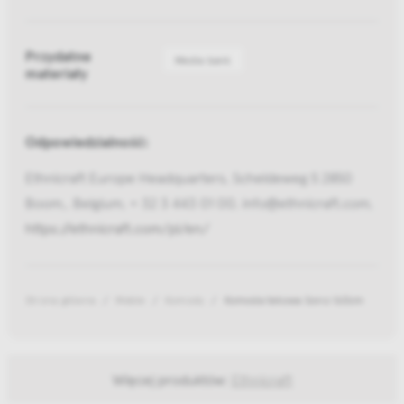
Przydatne
Media bank
materiały
Odpowiedzialność:
Ethnicraft Europe Headquarters, Scheldeweg 5 2850
Boom,, Belgium, + 32 3 443 01 00, info@ethnicraft.com,
https://ethnicraft.com/pl/en/
Strona główna
Meble
Komody
Komoda tekowa Sono 160cm
Więcej produktów:
Ethnicraft