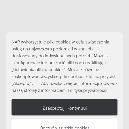
NAP wykorzystuje pliki cookies w celu świadczenia
usług na najwyższym poziomie i w sposób
dostosowany do indywidualnych potrzeb. Możesz
skonfigurować lub odrzucić pliki cookies, klikając
Najlepsze inspiracje i promocje na wyciągnięcie ręki, zapisz się już
„Ustawienia plików cookies”. Możesz również
dzisiaj do naszego cyklicznego newslettera!
zaakceptować wszystkie pliki cookies, klikając przycisk
Subskrybuj
NEWSLETTER
„Akceptuj”. Aby uzyskać więcej informacji, odwiedź
naszą stronę z informacjami Polityka prywatności
shop online
Zaakceptuj i kontynuuj
NAP
informacje
Odrzuć wszystkie cookies