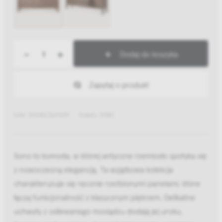
-
+
Dodaj do koszyka
Zapytaj o produkt
EAN: 5404023631039
Indeks: 15350
Sono to komoda, w której antyczne rzemiosło spotyka się
z nowoczesną elegancją. Ta wyjątkowa kolekcja
charakteryzuje się ręcznie rzeźbionymi panelami, które
łączą funkcjonalność z klasycznym pięknem. Delikatne
uchwyty z odlewanego mosiądzu dodają jej uroku,