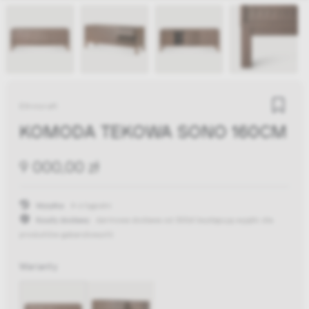
Ethnicraft
KOMODA TEKOWA SONO 160CM
9 000,00 zł
Wysyłka:
4-6 tygodni
Koszty dostawy:
darmowa dostawa od 300zł
(występują wyjątki dla
produktów gabarytowych)
Warianty