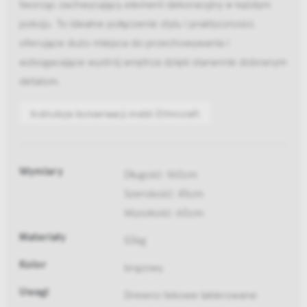
tworząc zachwycający element dekoracyjny w każdym
pokoju. To idealne połączenie stylu i praktyczności,
oferujące dużo miejsca do przechowywania i
wzbogacające wystrój wnętrza dzięki starannie dobranym
detalom.
Instrukcje konserwacji mebli Ethnicraft
Wymiary
Długość: 160cm
Szerokość: 45cm
Wysokość: 60cm
Materiały
53kg
Kolor
brązowy
Uwagi
Drewno tekowe lakierowane