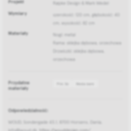
Projekt
Røpke Design & Mark Wedel
Wymiary
szerokość: 120 cm, głębokość: 40
cm, wysokość: 82 cm
Materiały
Nogi: metal
Rama: sklejka dębowa, orzechowa
Drzwiczki: sklejka dębowa,
orzechowa
Przydatne
Pliki 3d
Media bank
materiały
Odpowiedzialność:
WOUD, Sondergade 43.1, 8700 Horsens, Dania,
info@woud.dk,
https://wouddesign.com/