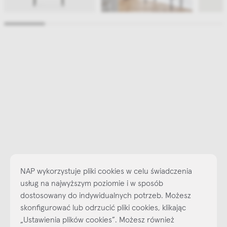
NAP wykorzystuje pliki cookies w celu świadczenia
usług na najwyższym poziomie i w sposób
dostosowany do indywidualnych potrzeb. Możesz
skonfigurować lub odrzucić pliki cookies, klikając
Najlepsze inspiracje i promocje na wyciągnięcie ręki, zapisz się już
„Ustawienia plików cookies”. Możesz również
dzisiaj do naszego cyklicznego newslettera!