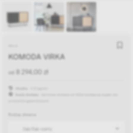
Woud
KOMODA VIRKA
8 294,00 zł
od
Wysyłka:
4-8 tygodni
Koszty dostawy:
darmowa dostawa od 300zł
(występują wyjątki dla
produktów gabarytowych)
Rodzaj drewna
Dąb/Dąb czarny