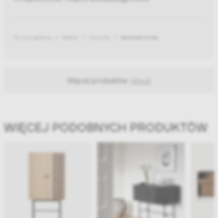
Strona główna
Meble
Komody
Komoda Virka
Więcej produktów:
Woud
WIĘCEJ PODOBNYCH PRODUKTÓW