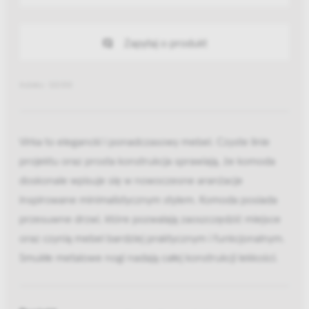
Zapytaj o produkt
Indeks: 120310
Virka to elegancki i ponadczasowy mebel. Czyste linie
projektu oraz prosta konstrukcja sprawiają, że komoda
doskonale wpisuje się w nowoczesne aranżacje
inspirowane minimalistycznym stylem. Komoda posiada
przesuwne drzwi, które pozwalają zaoszczędzić miejsce
oraz czynią mebel bardziej praktycznym i funkcjonalnym.
Smukłe metalowe nogi nadają całej konstrukcji lekkości.