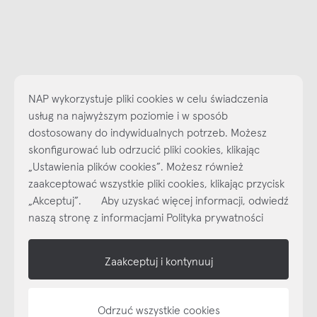
NAP wykorzystuje pliki cookies w celu świadczenia
usług na najwyższym poziomie i w sposób
dostosowany do indywidualnych potrzeb. Możesz
skonfigurować lub odrzucić pliki cookies, klikając
„Ustawienia plików cookies”. Możesz również
Najlepsze inspiracje i promocje na wyciągnięcie ręki, zapisz się już
zaakceptować wszystkie pliki cookies, klikając przycisk
dzisiaj do naszego cyklicznego newslettera!
„Akceptuj”. Aby uzyskać więcej informacji, odwiedź
Subskrybuj
NEWSLETTER
naszą stronę z informacjami Polityka prywatności
shop online
Zaakceptuj i kontynuuj
NAP
Odrzuć wszystkie cookies
informacje