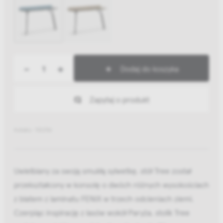
-
+
Dodaj do koszyka
Zapytaj o produkt
Indeks: 110296
Uwielbiany za swoją smukłą sylwetkę, stół Tree został
przekształcony w konsolę o dwóch różnych wysokościach
z blatem z laminatu FENIX w trzech odcieniach ziemi.
Czerpiąc inspirację z lasów wokół Paryża, stolik Tree