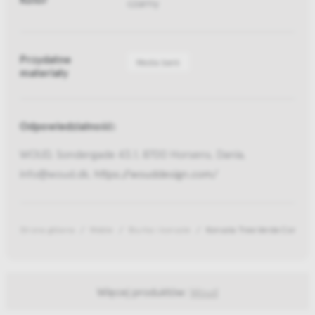
czarny
Przydatne
Media bank
materiały
Odpowiedzialność:
WOUD, Sondergade 43.1, 8700 Horsens, Dania,
info@woud.dk,
https://wouddesign.com/
Strona główna
Meble
Biurka i konsole
Konsola Tree Verde Comodo
Więcej produktów:
Woud