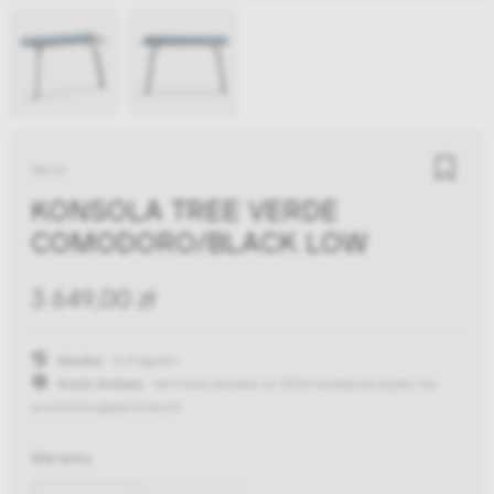
Woud
KONSOLA TREE VERDE
COMODORO/BLACK LOW
3 649,00 zł
Wysyłka:
4-8 tygodni
Koszty dostawy:
darmowa dostawa od 300zł
(występują wyjątki dla
produktów gabarytowych)
Warianty