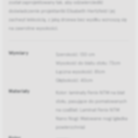
został zaprojektowany tak, aby odzwierciedlić
doświadczenie projektantki Elisabeth Hertzfeld i jej
zachwyt lekkością, z jaką drzewa bez wysiłku wznoszą się
na zawrotne wysokości.
Wymiary
Szerokość: 130 cm
Wysokość do blatu stołu: 73cm
Łączna wysokość: 81cm
Głębokość: 40cm
Materiały
Kolor: laminaty Fenix NTM na blat
stołu, pasujące do pomalowanych
na czaBlat: Laminat Fenix NTM
Nano Nogi: Malowane nogi (gładka
powierzchnia)
Kolor