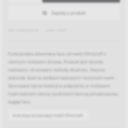
Zapytaj o produkt
EAN: 5404023601162
Indeks: 20404
Funkcjonalna drewniana taca od marki Ethnicraft z
ciemnym motywem drzewa. Produkt jest ręcznie
malowany i drukowany metodą sitodruku. Stworzy
dokonały duet ze stolikami kawowymi i bocznymi marki.
Stonowane barwy kolekcji w połączeniu w motywami
inspirowanymi naturą i podróżami tworzą ponadczasowy
wygląd tacy.
Instrukcje konserwacji mebli Ethnicraft