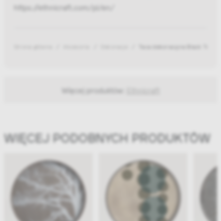
https://ethnicraft.com/pl/en/
Strona główna
Akcesoria
Dekoracje
Taca dekoracyjna Black Tree 
Więcej produktów:
Ethnicraft
WIĘCEJ PODOBNYCH PRODUKTÓW