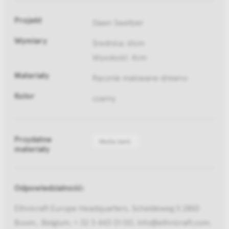
Projekt
Dawn Sweitzer
Wymiary
Średnica: 61cm
Wysokość: 4cm
Materiały
Ręcznie malowane drewno
Kolor
czarny
Przydatne
Media bank
materiały
Odpowiedzialność:
Ethnicraft Europe Headquarters, Scheldeweg 5 2850
Boom,, Belgium, + 32 3 443 01 00, info@ethnicraft.com,