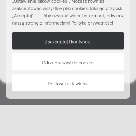
„Ustawienia plików cookies”. Możesz również
Najlepsze inspiracje i promocje na wyciągnięcie ręki, zapisz się już
dzisiaj do naszego cyklicznego newslettera!
zaakceptować wszystkie pliki cookies, klikając przycisk
„Akceptuj”. Aby uzyskać więcej informacji, odwiedź
Subskrybuj
NEWSLETTER
naszą stronę z informacjami Polityka prywatności
shop online
Zaakceptuj i kontynuuj
NAP
Odrzuć wszystkie cookies
informacje
Dostosuj ustawienia