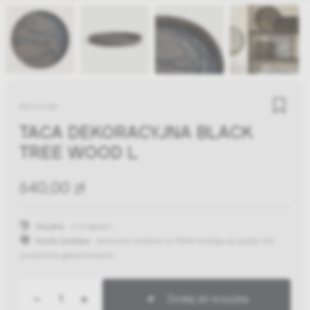
Ethnicraft
TACA DEKORACYJNA BLACK
TREE WOOD L
640,00 zł
Wysyłka:
4-6 tygodni
Koszty dostawy:
darmowa dostawa od 300zł
(występują wyjątki dla
produktów gabarytowych)
-
+
Dodaj do koszyka