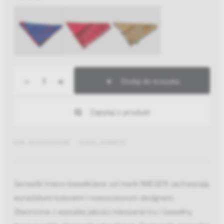
-
+
Dodaj do koszyka
Zapytaj o produkt
EAN: 5060142064655
Indeks: MANAP07
Serwetki lniano‑bawełniane od marki MÆGEN zachwycają
wyrazistymi kolorami i nowoczesnym designem.
Stworzone z wysokiej jakości mieszanki lnu i bawełny,