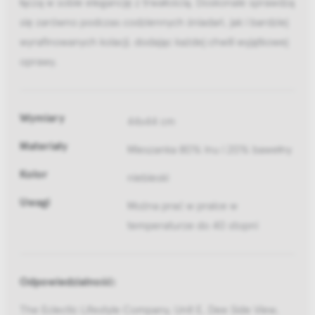
łączą w sobie elegancję z trwałością. Doskonale sprawdzą
się zarówno podczas codziennych śniadań, jak i bardziej
wyrafinowanych kolacji, dodając każdej chwili wyjątkowej
oprawy.
Wymiary
44x44 cm
Materiały
Mieszanka 80% lnu i 20% bawełny
Kolor
niebieski
Uwagi
Można prać w pralce w
temperaturze do 40 stopni
Odpowiedzialność:
The Eclectic Lifestyle Company, Unit E, Dee Side View,