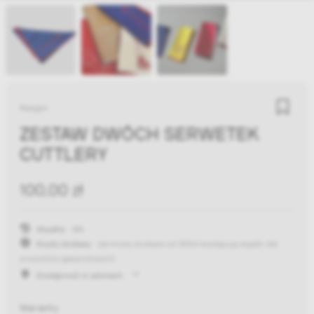
Maegen
ZESTAW DWÓCH SERWETEK
CUTTLERY
100,00 zł
Wysyłka:
48h
Koszty dostawy:
darmowa dostawa od 300zł
(występują wyjątki dla
produktów gabarytowych)
Dostępność w salonach
Warianty