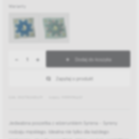
Warianty
-
+
Dodaj do koszyka
Zapytaj o produkt
EAN: 5907780435679
Indeks: 99999996657
Jedwabna poszetka z wizerunkiem Syrena - Syreny
rodzaju męskiego. Idealna nie tylko dla każdego