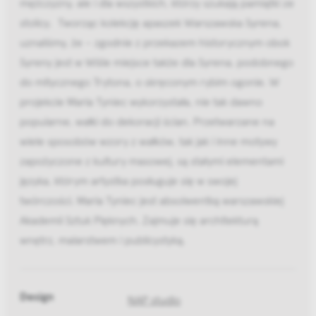
mężczyzny, ale i dla wszystkich, którzy szukają pamiątki ze
stolicy. Tworząc kolekcję apaszek Warszawska Syrena,
uznaliśmy, że – zgodnie z przekazem historycznym obok
Syreny jest w Wiśle miejsce także dla Syrena, podobnego
do mitycznego Trytona, o skręconym rybim ogonie. W
projekcie Maria Tyniec wykorzystała, nie tak dawno
popularne, wałki do dekoracji ścian. Przetwarzane na
wiele sposobów wzory z wałków, tak jak i inne motywy
zapożyczone z kultury masowej, są stałymi elementami
języka, którym artystka posługuje się w swojej
twórczości. Maria Tyniec jest absolwentką warszawskiej
Akademii Sztuk Pięknych. Zajmuje się architekturą
wnętrz, malarstwem i publicystyką.
Design
NAP studio