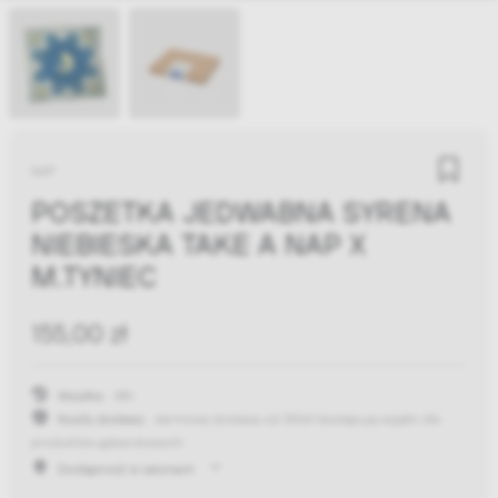
NAP
POSZETKA JEDWABNA SYRENA
NIEBIESKA TAKE A NAP X
M.TYNIEC
155,00 zł
Wysyłka:
48h
Koszty dostawy:
darmowa dostawa od 300zł
(występują wyjątki dla
produktów gabarytowych)
Dostępność w salonach