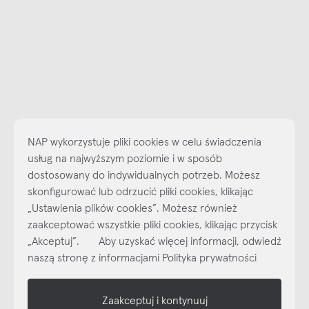
NAP wykorzystuje pliki cookies w celu świadczenia
usług na najwyższym poziomie i w sposób
dostosowany do indywidualnych potrzeb. Możesz
skonfigurować lub odrzucić pliki cookies, klikając
„Ustawienia plików cookies”. Możesz również
Najlepsze inspiracje i promocje na wyciągnięcie ręki, zapisz się już
dzisiaj do naszego cyklicznego newslettera!
zaakceptować wszystkie pliki cookies, klikając przycisk
„Akceptuj”. Aby uzyskać więcej informacji, odwiedź
Subskrybuj
NEWSLETTER
naszą stronę z informacjami Polityka prywatności
shop online
Zaakceptuj i kontynuuj