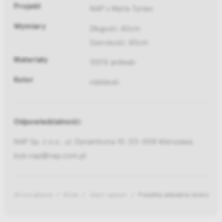
Projekt
NAP x Maria Tyniec
Wymiary
Długość: 40cm
Szerokość: 40cm
Materiały
100% jedwab
Kolor
niebieski
Odpowiedzialność:
NAP Sp. z o.o., ul. Dynamiczna 10, 03-008 Warszawa,
bok.nap@nap.com.pl
Strona główna
Moda
Szale i apaszki
Poszetka jedwabna Syrena nieb