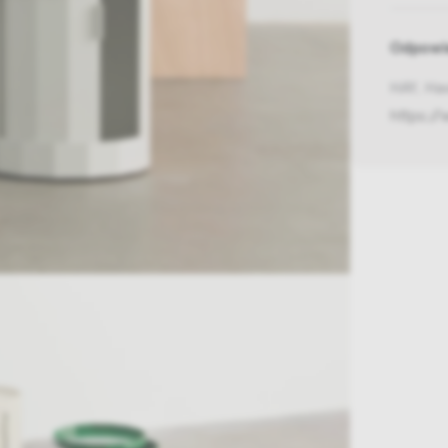
Odpowie
HAY, Ha
https:/