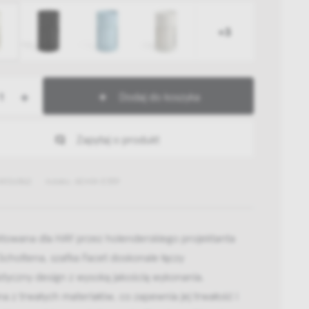
+3
+
Dodaj do koszyka
Zapytaj o produkt
441361862
Indeks: AE444-E559
ktowana dla HAY przez holenderskiego projektanta
Scholtena, szafka Facet doskonale łączy
styczny design z wysoką jakością wykonania.
 z trwałych materiałów, co zapewnia jej trwałość i