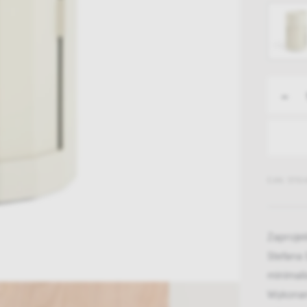
-
EAN: 5710
Zaproje
Stefana 
minimali
Wykonana