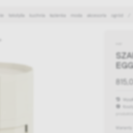
ie
tekstylia
kuchnia
łazienka
moda
akcesoria
ogród
/
ll
HAY
SZA
EG
815,0
Wysył
Koszt
produktó
Warianty