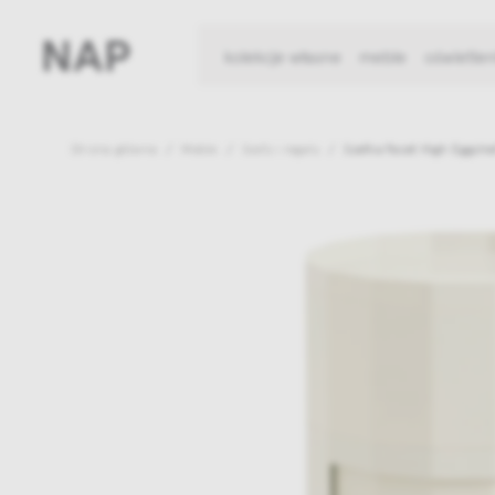
kolekcje własne
meble
oświetlen
Strona główna
Meble
Szafy i regały
Szafka Facet High Eggshe