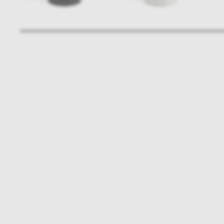
Bądźmy w kontakcie
N
shop online
NAP