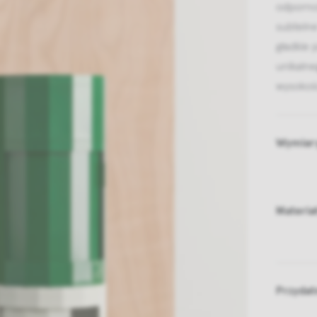
odporno
subteln
gładkie 
unikaln
wysokośc
Wymiar
Materia
Przydat