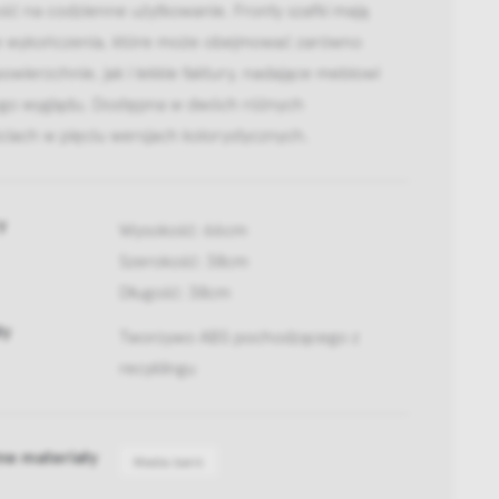
ść na codzienne użytkowanie. Fronty szafki mają
e wykończenia, które może obejmować zarówno
powierzchnie, jak i lekkie faktury, nadające meblowi
ego wyglądu. Dostępna w dwóch różnych
iach w pięciu wersjach kolorystycznych.
y
Wysokość: 66cm
Szerokość: 38cm
Długość: 38cm
ły
Tworzywo ABS pochodzącego z
recyklingu
ne materiały
Media bank