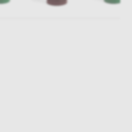
Subskrybuj
NEWSLETTER
 do naszego cyklicznego newslettera!
on-pt: 9.00-17.00
tel. 502 264 081
tel. 500 008 185
online@nap.com.pl
narne
Showroom NAP Żoliborz
NAP contract
NAP magazine
NAP studio