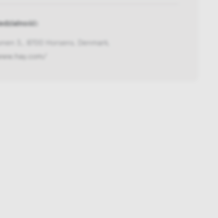
dzialność:
vnen 3,, 8700 Horsens, Denmark,
/www.hay.com/