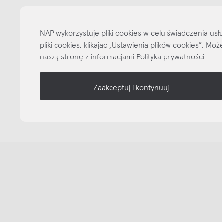
informacje
nasze media
NAP wykorzystuje pliki cookies w celu świadczenia u
pliki cookies, klikając „Ustawienia plików cookies”. M
naszą stronę z informacjami Polityka prywatności
Zaakceptuj i kontynuuj
Copyright © NAP, 2025. All rights reserved
Made with 🫐