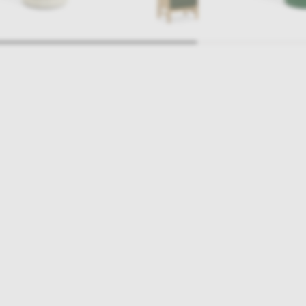
ajlepsze inspiracje i promocje na wyciągnięcie ręki, zapisz się już dzisiaj
p
Salony stacjo