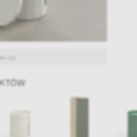
tów:
HAY
UKTÓW