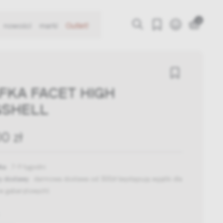
0
nowości
marki
Outlet!
FKA FACET HIGH
GSHELL
0 zł
ka:
7-9 tygodni
y dostawy:
darmowa dostawa od 300zł
(występują wyjątki dla
w gabarytowych)