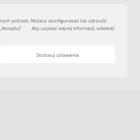
ityka prywatności
Media bank
Warunki sprzedaży
Wzornik tkanin
O nas
lnych potrzeb. Możesz skonfigurować lub odrzucić
isk „Akceptuj”. Aby uzyskać więcej informacji, odwiedź
Dostosuj ustawienia