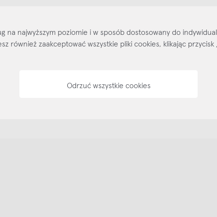
Kontakt
Regulamin
Regulamin voucherów
Pol
sług na najwyższym poziomie i w sposób dostosowany do indywidua
ożesz również zaakceptować wszystkie pliki cookies, klikając przyc
Odrzuć wszystkie cookies