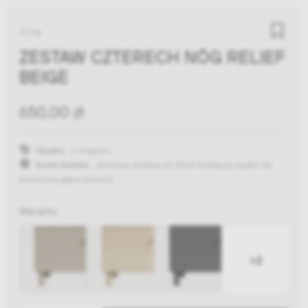
string
ZESTAW CZTERECH NÓG RELIEF
BEIGE
650,00 zł
Wysyłka:
6-8 tygodni
Koszty dostawy:
darmowa dostawa od 300zł
(występują wyjątki dla
produktów gabarytowych)
Warianty
+2