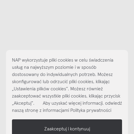
NAP wykorzystuje pliki cookies w celu świadczenia
usług na najwyższym poziomie i w sposób
dostosowany do indywidualnych potrzeb. Możesz
skonfigurować lub odrzucić pliki cookies, klikając
„Ustawienia plików cookies”. Możesz również
Najlepsze inspiracje i promocje na wyciągnięcie ręki, zapisz się już
zaakceptować wszystkie pliki cookies, klikając przycisk
dzisiaj do naszego cyklicznego newslettera!
„Akceptuj”. Aby uzyskać więcej informacji, odwiedź
Subskrybuj
NEWSLETTER
naszą stronę z informacjami Polityka prywatności
shop online
Zaakceptuj i kontynuuj