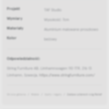
Projekt
TAF Studio
Wymiary
Wysokość: 7cm
Materiały
Aluminium malowane proszkowo
Kolor
beżowy
Odpowiedzialność:
String Furniture AB, Limhamnsvagen 110 1TR, 216 13
Limhamn, Szwecja,
https://www.stringfurniture.com/
Strona główna
Meble
Szafy i regały
Zestaw czterech nóg Relief Beig