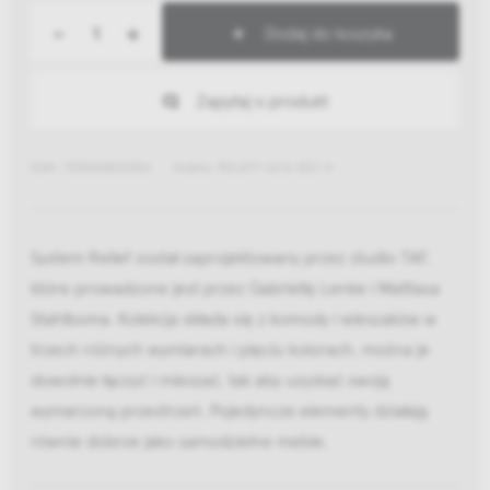
-
+
Dodaj do koszyka
Zapytaj o produkt
EAN: 7350038276506
Indeks: RELIEF-LEG-302-4
System Relief został zaprojektowany przez studio TAF,
które prowadzone jest przez Gabriellę Lenke i Mattiasa
Stahlboma. Kolekcja składa się z komody i wieszaków w
trzech różnych wymiarach i pięciu kolorach, można je
dowolnie łączyć i mieszać, tak aby uzyskać swoją
wymarzoną przestrzeń. Pojedyncze elementy działają
równie dobrze jako samodzielne meble.