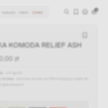
0
nowości
marki
Outlet!
KA KOMODA RELIEF ASH
0,00 zł
ka:
6-8 tygodni
y dostawy:
darmowa dostawa od 300zł
(występują wyjątki dla
w gabarytowych)