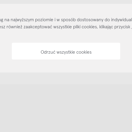
Kontakt
Regulamin
Regulamin voucherów
Pol
sług na najwyższym poziomie i w sposób dostosowany do indywidua
ożesz również zaakceptować wszystkie pliki cookies, klikając przyc
Odrzuć wszystkie cookies