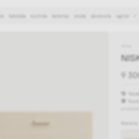
ie
tekstylia
kuchnia
łazienka
moda
akcesoria
ogród
/
string
NIS
9 30
Wysył
Koszt
produktó
Warianty