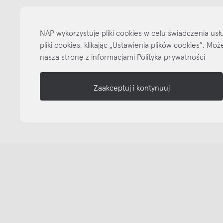
informacje
NAP wykorzystuje pliki cookies w celu świadczenia u
nasze media
pliki cookies, klikając „Ustawienia plików cookies”. M
naszą stronę z informacjami Polityka prywatności
Zaakceptuj i kontynuuj
Copyright © NAP, 2025. All rights reserved
Made with 🫐