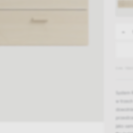
-
EAN: 7350
System R
w trzech
dowolnie
przestrz
jako sa