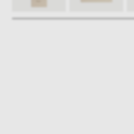
Bądźmy w kontakcie
N
shop online
NAP