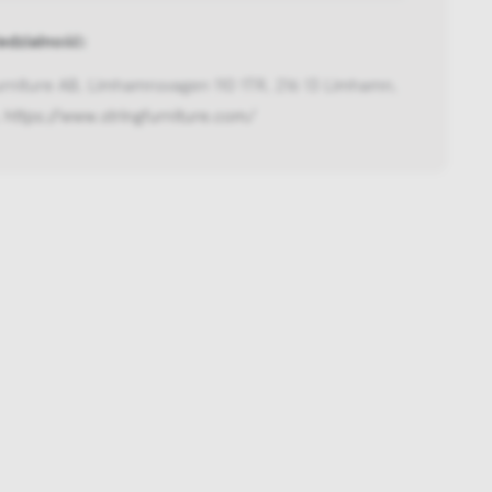
dzialność:
urniture AB, Limhamnsvagen 110 1TR, 216 13 Limhamn,
,
https://www.stringfurniture.com/