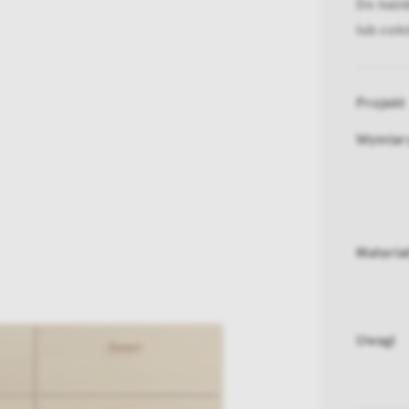
Do każd
lub cok
Projekt
Wymiar
Materia
Uwagi