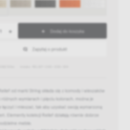
+
Dodaj do koszyka
Zapytaj o produkt
038276766
Indeks: RELIEF-CHD-1230-304
elief od marki String składa się z komody i wieszaków
 różnych wymiarach i pięciu kolorach, można je
 łączyć i mieszać, tak aby uzyskać swoją wymarzoną
eń. Elementy kolekcji Relief działają równie dobrze
modzielne meble.