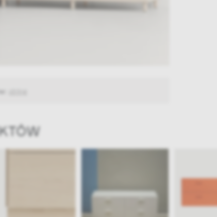
ów:
string
UKTÓW