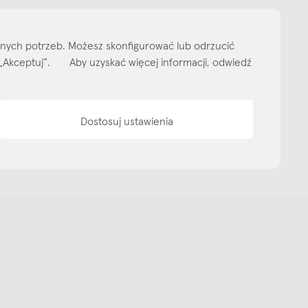
ityka prywatności
Media bank
Warunki sprzedaży
Wzornik tkanin
O nas
lnych potrzeb. Możesz skonfigurować lub odrzucić
isk „Akceptuj”. Aby uzyskać więcej informacji, odwiedź
Dostosuj ustawienia