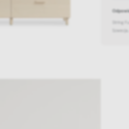
Odpowie
String F
Szwecja