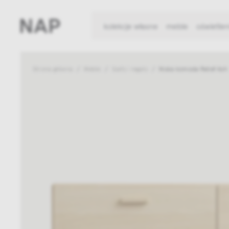
kolekcje własne
meble
oświetlen
Strona główna
Meble
Szafy i regały
Niska komoda Relief Ash