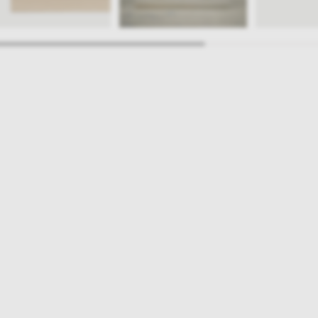
ajlepsze inspiracje i promocje na wyciągnięcie ręki, zapisz się już dzisiaj
p
Salony stacjo