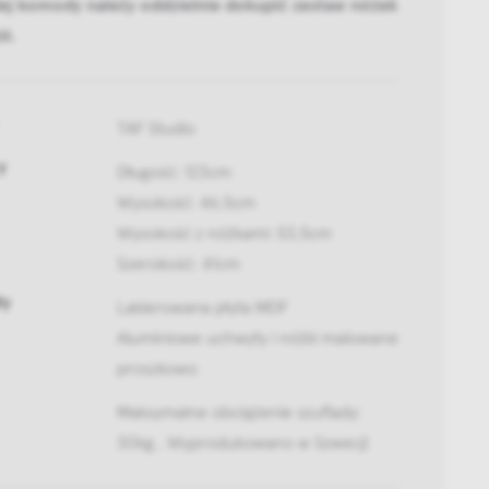
ej komody należy oddzielnie dokupić zestaw nóżek
ół.
TAF Studio
y
Długość: 123cm
Wysokość: 46,5cm
Wysokość z nóżkami: 53,5cm
Szerokość: 41cm
ły
Lakierowana płyta MDF
Aluminiowe uchwyty i nóżki malowane
proszkowo
Maksymalne obciążenie szuflady:
30kg , Wyprodukowano w Szwecji