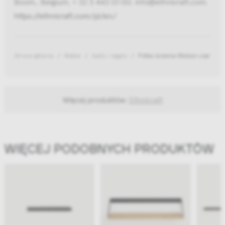
Boom,, Belgium, + 32 3 443 01 00, info@ethnicraft.com,
https://ethnicraft.com/pl/en/
Strona główna
Meble
Szafy i regały
Półka ścienna Ribbon czarna S
Więcej produktów:
Ethnicraft
WIĘCEJ PODOBNYCH PRODUKTÓW