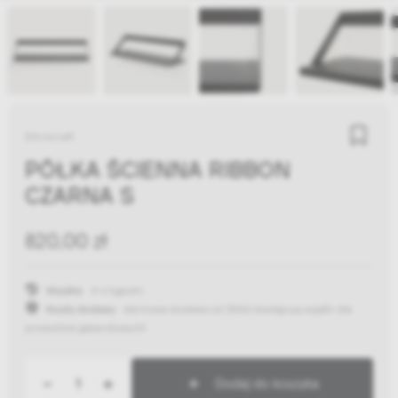
Ethnicraft
PÓŁKA ŚCIENNA RIBBON
CZARNA S
820,00 zł
Wysyłka:
4-6 tygodni
Koszty dostawy:
darmowa dostawa od 300zł
(występują wyjątki dla
produktów gabarytowych)
-
+
Dodaj do koszyka