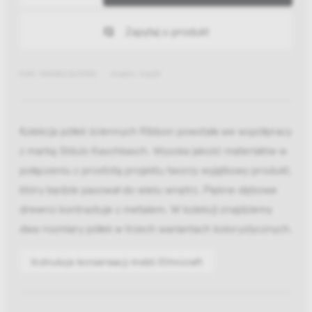
Zapytaj o produkt
EAN: 5404023613530
Indeks: 26624
Kolekcja półek ściennych Ribbon powstała we współpracy
z marką Stduio Kaschkasch. Wysoka jakość materiałów w
połączeniu z prostotą projektu tworzy wyjątkowy produkt,
który będzie pasował do wielu wnętrz. Piękne dębowe
drewno kontrastuje z metalem. W kolekcji znajdziemy
dwa rozmiary półek w trzech wariantach kolorystycznych.
Instrukcje konserwacji mebli Ethnicraft