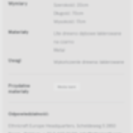
Wymiary
Szerokość: 20cm
Długość: 70cm
Wysokość: 17cm
Materiały
Lite drewno dębowe lakierowane
na czarno
Metal
Uwagi
Wykończenie drewna: lakierowane
Przydatne
Media bank
materiały
Odpowiedzialność:
Ethnicraft Europe Headquarters, Scheldeweg 5 2850