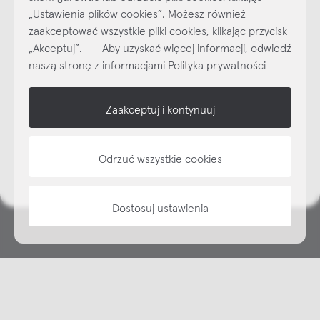
Najlepsze inspiracje i promocje na wyciągnięcie ręki, zapisz się już
„Ustawienia plików cookies”. Możesz również
dzisiaj do naszego cyklicznego newslettera!
zaakceptować wszystkie pliki cookies, klikając przycisk
Subskrybuj
NEWSLETTER
„Akceptuj”. Aby uzyskać więcej informacji, odwiedź
naszą stronę z informacjami Polityka prywatności
shop online
Zaakceptuj i kontynuuj
NAP
informacje
Odrzuć wszystkie cookies
Dostosuj ustawienia