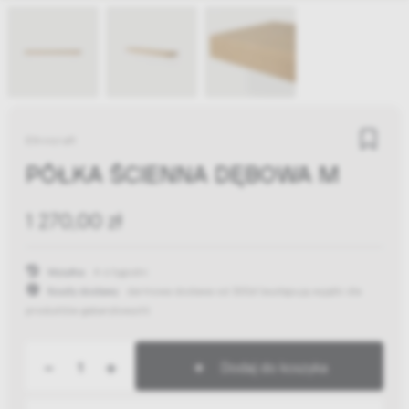
Ethnicraft
PÓŁKA ŚCIENNA DĘBOWA M
1 270,00 zł
Wysyłka:
4-6 tygodni
Koszty dostawy:
darmowa dostawa od 300zł
(występują wyjątki dla
produktów gabarytowych)
-
+
Dodaj do koszyka