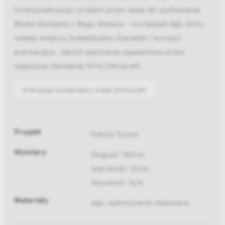
funkcjonalnością i urokiem przez wiele lat użytkowania.
Model dostępny z litego drewna - europejski dąb, który
nadaje wnętrzu indywidualny charakter i korzyści
aranżacyjne. Jakość wykonania zapewniona przez
najwyższe standardy firmy Ethnicraft.
Instrukcje konserwacji mebli Ethnicraft
Projekt
Patrick Turner
Wymiary
Długość: 140cm
Szerokość: 22cm
Wysokość: 5cm
Materiały
dąb, wykończenie olejowane