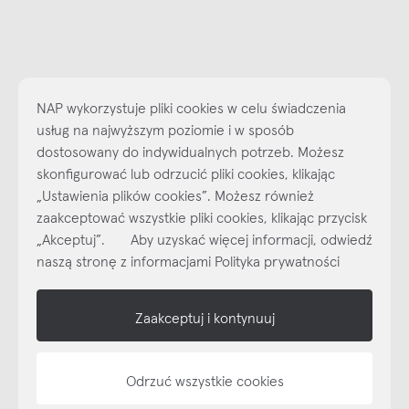
NAP wykorzystuje pliki cookies w celu świadczenia
usług na najwyższym poziomie i w sposób
dostosowany do indywidualnych potrzeb. Możesz
skonfigurować lub odrzucić pliki cookies, klikając
„Ustawienia plików cookies”. Możesz również
Najlepsze inspiracje i promocje na wyciągnięcie ręki, zapisz się już
dzisiaj do naszego cyklicznego newslettera!
zaakceptować wszystkie pliki cookies, klikając przycisk
„Akceptuj”. Aby uzyskać więcej informacji, odwiedź
Subskrybuj
NEWSLETTER
naszą stronę z informacjami Polityka prywatności
shop online
Zaakceptuj i kontynuuj
NAP
Odrzuć wszystkie cookies
informacje