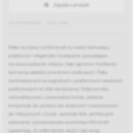
Zapytaj o produkt
EAN: 5404023605641
Indeks: 51359
Półka na ścianę od Ethnicraft to mebel stanowiący
praktyczne i eleganckie rozwiązanie, pozwalające
na zaoszczędzenie miejsca. Daje ogromne możliwości
tworzenia układów przestrzeni użytkowych. Półka
montowana jest na wygodnych i praktycznych zawiasach
podtynkowych ze stali nierdzewnej. Dzięki prostej,
minimalistycznej i uniwersalnej formie, świetnie
komponuje się zarówno we wnętrzach nowoczesnych,
jak i klasycznych. Czyste, wyraziste linie, perfekcyjne
wykonanie i ponadczasowe wzornictwo Ethnicraft
zapewniają, że półka będzie służyć całą swoją