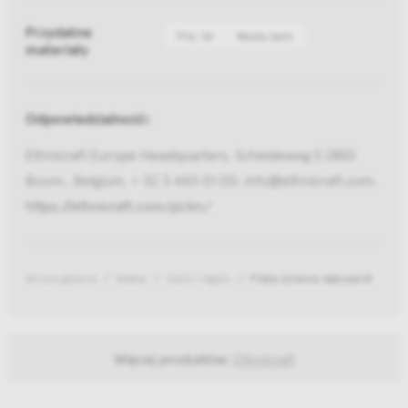
Przydatne
Pliki 3d
Media bank
materiały
Odpowiedzialność:
Ethnicraft Europe Headquarters, Scheldeweg 5 2850
Boom,, Belgium, + 32 3 443 01 00, info@ethnicraft.com,
https://ethnicraft.com/pl/en/
Strona główna
Meble
Szafy i regały
Półka ścienna dębowa M
Więcej produktów:
Ethnicraft