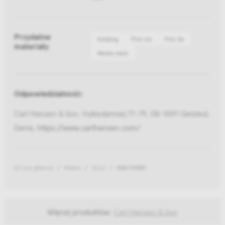
Przydatne
Katalog
Pliki 2d
Pliki 3d
materiały
Media bank
Odpowiedzialność:
Carl Hansen & Son, Hylkedamvej 77-79, DK-5591 Gelsted,
Dania,
https://www.carlhansen.com/
Strona główna
Meble
Stoły
Stół CH337
Więcej produktów:
Carl Hansen & Son