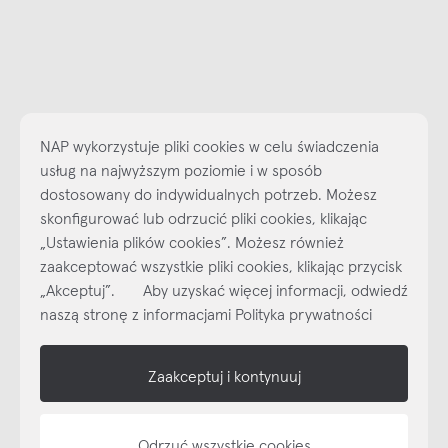
NAP wykorzystuje pliki cookies w celu świadczenia
usług na najwyższym poziomie i w sposób
dostosowany do indywidualnych potrzeb. Możesz
skonfigurować lub odrzucić pliki cookies, klikając
„Ustawienia plików cookies”. Możesz również
Najlepsze inspiracje i promocje na wyciągnięcie ręki, zapisz się już
zaakceptować wszystkie pliki cookies, klikając przycisk
dzisiaj do naszego cyklicznego newslettera!
„Akceptuj”. Aby uzyskać więcej informacji, odwiedź
Subskrybuj
NEWSLETTER
naszą stronę z informacjami Polityka prywatności
shop online
Zaakceptuj i kontynuuj
NAP
Odrzuć wszystkie cookies