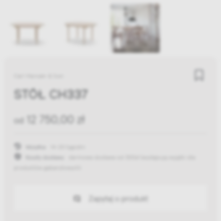
Carl Hansen & Son
STÓŁ CH337
12 750,00 zł
od
Wysyłka:
14-20 tygodni
Koszty dostawy:
darmowa dostawa od 300zł
(występują wyjątki dla
produktów gabarytowych)
Zapytaj o produkt