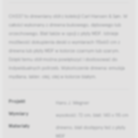
CH337 to drewniany stół z kolekcji Carl Hansen & Søn. W
całości wykonany z drewna bukowego, dębowego lub
orzechowego. Blat także w opcji z płyty MDF. Istnieje
możliwość dokupienia deski o wymiarach 115x60 cm z
drewna lub płyty MDF w kolorze czarnym lub szarym.
Dzięki temu stół można powiększyć i dostosować do
indywidualnych potrzeb. Wykończenie drewna: emulsja
mydlana, lakier, olej, olej w kolorze białym.
Projekt
Hans J. Wegner
Wymiary
wysokość: 72 cm, blat: 140 x 115 cm
Materiały
drewno, blat dostępny też z płyty
MDF