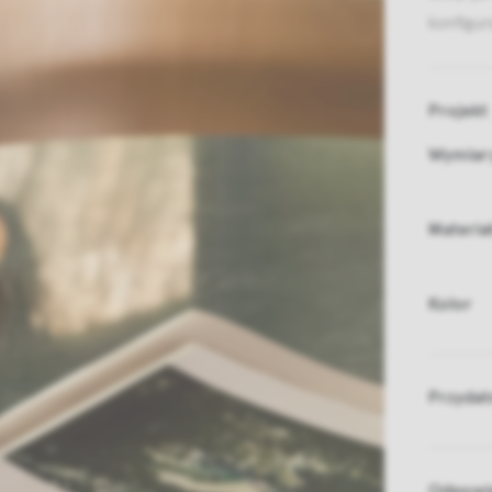
konfigur
Projekt
Wymiar
Materia
Kolor
Przydat
Odpowie