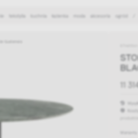
ie
tekstylia
kuchnia
łazienka
moda
akcesoria
ogród
/
rde Guatemala
&Tradition
STO
BLA
11 31
Wysył
Koszt
produktó
Warianty