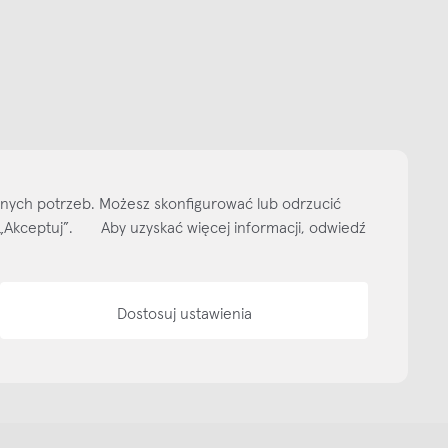
Subskrybuj
NEWSLETTER
 do naszego cyklicznego newslettera!
on-pt: 9.00-17.00
tel. 502 264 081
tel. 500 008 185
online@nap.com.pl
narne
Showroom NAP Żoliborz
NAP contract
NAP magazine
NAP studio
ityka prywatności
Media bank
Warunki sprzedaży
Wzornik tkanin
O nas
lnych potrzeb. Możesz skonfigurować lub odrzucić
isk „Akceptuj”. Aby uzyskać więcej informacji, odwiedź
Dostosuj ustawienia