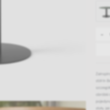
-
Zainspi
stół In 
szczegół
obróbki 
pojedync
stoły, j