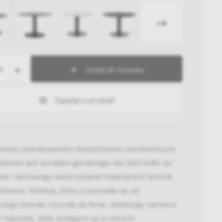
+4
+
Dodaj do koszyka
Zapytaj o produkt
rowany skandynawskim dziedzictwem rzemieślniczym,
Between jest wynikiem genialnego oka Sami Kallio do
ów i fachowego wykorzystania tradycyjnych technik
drewna. Kolekcja, która rozpoczęła się od
zego krzesła, rozrosła się teraz, obejmując zarówno
ak i taborety. Stoły dostępne są w różnych