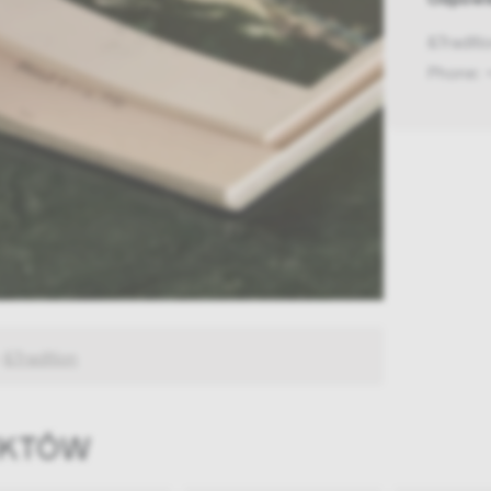
&Tradit
Phone: 
:
&Tradition
UKTÓW