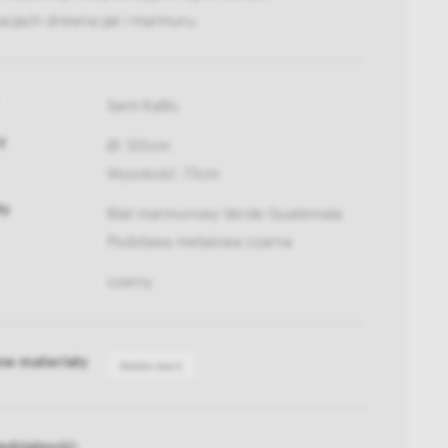
acjach drewna jak i marmuru.
Sami Kallio
y
Ø: 120cm
Wysokość: 73cm
ły
Blat marmurowy Verde Guatemala
Podstawa metalowa czarna
czarny
ne materiały
Media bank
dzialność: