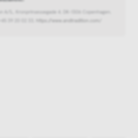
ion A/S,, Kronprinsessegade 4, DK-1306 Copenhagen,
+45 39 20 02 33,
https://www.andtradition.com/