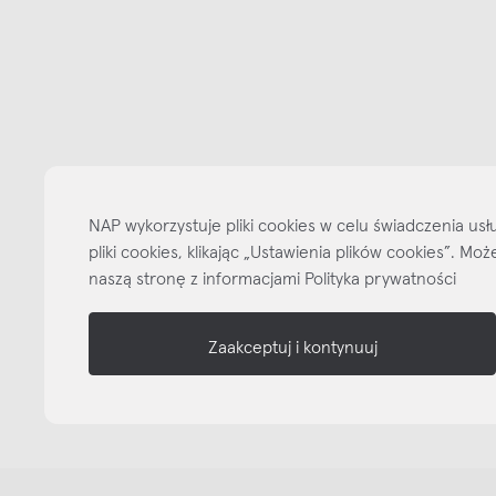
Bądźmy w kontakcie
N
shop online
NAP
informacje
nasze media
NAP wykorzystuje pliki cookies w celu świadczenia u
pliki cookies, klikając „Ustawienia plików cookies”. M
naszą stronę z informacjami Polityka prywatności
Zaakceptuj i kontynuuj
Copyright © NAP, 2025. All rights reserved
Made with 🫐