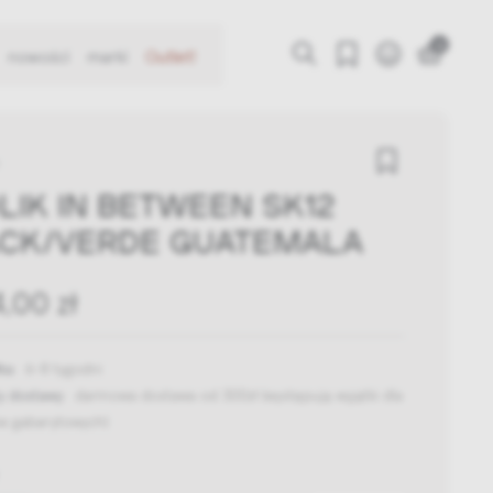
0
nowości
marki
Outlet!
LIK IN BETWEEN SK12
CK/VERDE GUATEMALA
4,00 zł
ka:
6-8 tygodni
y dostawy:
darmowa dostawa od 300zł
(występują wyjątki dla
w gabarytowych)