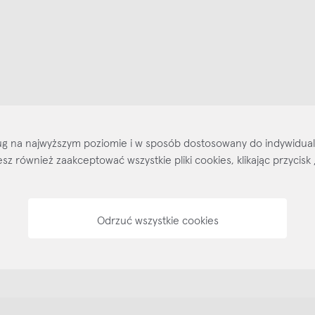
ajlepsze inspiracje i promocje na wyciągnięcie ręki, zapisz się już dzisiaj
p
Salony stacjo
Kontakt
Regulamin
Regulamin voucherów
Pol
sług na najwyższym poziomie i w sposób dostosowany do indywidua
ożesz również zaakceptować wszystkie pliki cookies, klikając przyc
Odrzuć wszystkie cookies