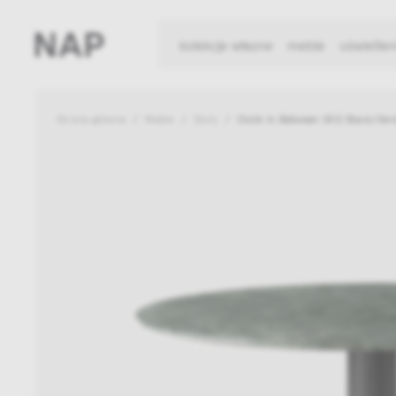
kolekcje własne
meble
oświetlen
Strona główna
Meble
Stoły
Stolik In Between SK12 Black/Ve